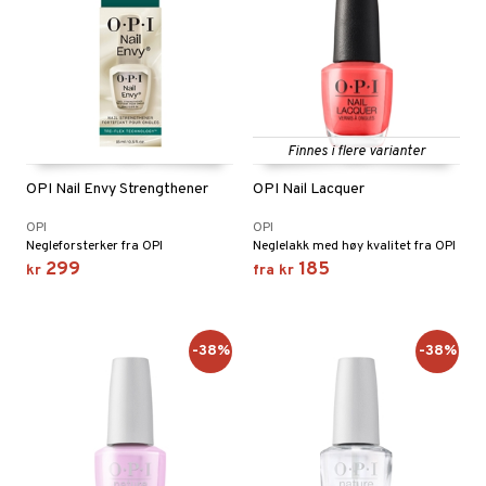
Finnes i flere varianter
OPI Nail Envy Strengthener
OPI Nail Lacquer
OPI
OPI
Negleforsterker fra OPI
Neglelakk med høy kvalitet fra OPI
299
185
kr
fra
kr
-38%
-38%