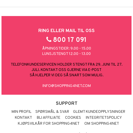
RING ELLER MAIL TIL OSS
800 17 091
ÅPNINGSTIDER: 9.00 - 15.00
LUNSJSTENGT 12.00 - 13.00
TELEFONKUNDESERVICEN HOLDER STENGT FRA 29. JUNI TIL 27.
JULI. KONTAKT OSS GJERNE VIA E-POST
SÅ HJELPER VI DEG SÅ SNART SOM MULIG.
INFO@SHOPPING4NET.COM
SUPPORT
MIN PROFIL
SPØRSMÅL & SVAR
GLEMT KUNDEOPPLYSNINGER
KONTAKT
BLI AFFILIATE
COOKIES
INTEGRITETSPOLICY
KJØPSVILKÅR FOR SHOPPING4NET
OM SHOPPING4NET