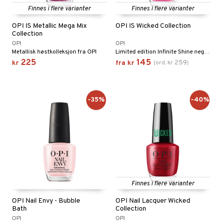
Finnes i flere varianter
Finnes i flere varianter
OPI IS Metallic Mega Mix
OPI IS Wicked Collection
Collection
OPI
OPI
Metallisk høstkolleksjon fra OPI
Limited edition Infinite Shine neglelakk inspirert av filmen Wicked
225
145
259
kr
fra
kr
(
ord.
kr
)
-35%
-40%
Finnes i flere varianter
OPI Nail Envy - Bubble
OPI Nail Lacquer Wicked
Bath
Collection
OPI
OPI