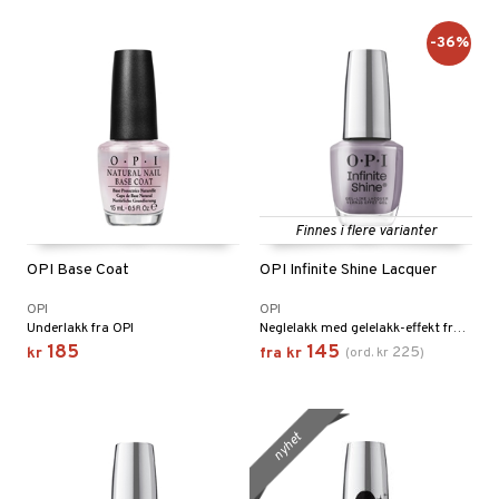
-36%
Finnes i flere varianter
OPI Base Coat
OPI Infinite Shine Lacquer
OPI
OPI
Underlakk fra OPI
Neglelakk med gelelakk-effekt fra OPI
185
145
225
kr
fra
kr
(
ord.
kr
)
nyhet