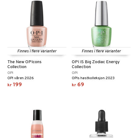
liner
tighetskremer
elingen
eupbørste
egg
kara
enskygge
mer
Finnes i flere varianter
Finnes i flere varianter
dder
The New OPIcons
OPI IS Big Zodiac Energy
uge
Collection
Collection
OPI
OPI
OPI våren 2026
OPIs høstkolleksjon 2023
199
69
kr
kr