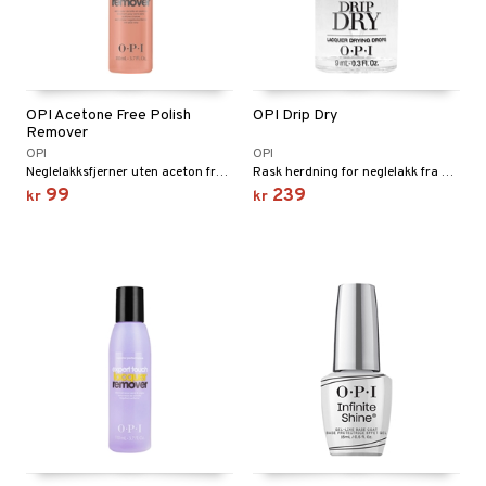
OPI Acetone Free Polish
OPI Drip Dry
Remover
OPI
OPI
Neglelakksfjerner uten aceton fra OPI
Rask herdning for neglelakk fra OPI
99
239
kr
kr