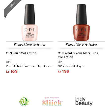
nyhet
Finnes i flere varianter
Finnes i flere varianter
OPI Vault Collection
OPI What’s Your Mani-Tude
Collection
OPI
OPI
Produkttekst kommer i løpet av kort tid
OPIs høstkolleksjon
169
199
kr
kr