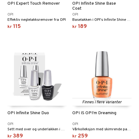
OPI Expert Touch Remover
OPI Infinite Shine Base
Coat
OPI
OPI
Effektiv neglelakksremover fra OPI
Baselakken i OPI's Infinite Shine 3-stegssystem
115
189
kr
kr
Finnes i flere varianter
OPI Infinite Shine Duo
OPI IS OPI'm Dreaming
OPI
OPI
Sett med over og underlakken i OPI's Infinite Shine serie
Vårkolleksjon med skimrende pastellfarger fra OPI
389
259
kr
kr