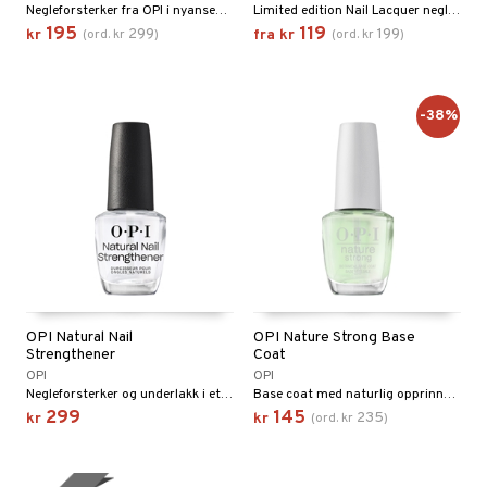
Negleforsterker fra OPI i nyansen Bubble Bath
Limited edition Nail Lacquer neglelakk fra OPI med inspirasjon fra filmen Wicked
195
119
299
199
kr
(
ord.
kr
)
fra
kr
(
ord.
kr
)
-38%
OPI Natural Nail
OPI Nature Strong Base
Strengthener
Coat
OPI
OPI
Negleforsterker og underlakk i ett fra OPI
Base coat med naturlig opprinnelse fra OPI
299
145
235
kr
kr
(
ord.
kr
)