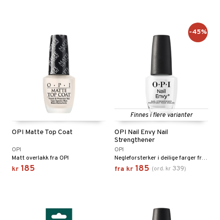
-45%
Finnes i flere varianter
OPI Matte Top Coat
OPI Nail Envy Nail
Strengthener
OPI
OPI
Matt overlakk fra OPI
Negleforsterker i deilige farger fra OPI
185
185
339
kr
fra
kr
(
ord.
kr
)