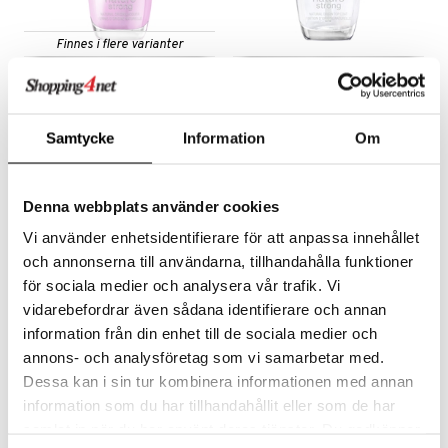
Finnes i flere varianter
OPI Nature Strong
OPI Nature Strong Top
Coat
OPI
OPI
Neglelakk av naturlig opprinnelse fra OPI
Toppstrøk med naturlig opprinnelse fra OPI
Samtycke
Information
Om
145
145
235
235
fra
kr
(
ord.
kr
)
kr
(
ord.
kr
)
Denna webbplats använder cookies
Vi använder enhetsidentifierare för att anpassa innehållet
och annonserna till användarna, tillhandahålla funktioner
för sociala medier och analysera vår trafik. Vi
vidarebefordrar även sådana identifierare och annan
information från din enhet till de sociala medier och
annons- och analysföretag som vi samarbetar med.
Dessa kan i sin tur kombinera informationen med annan
information som du har tillhandahållit eller som de har
samlat in när du har använt deras tjänster. Du godkänner
OPI Repair Mode Bond
OPI Start To Finish