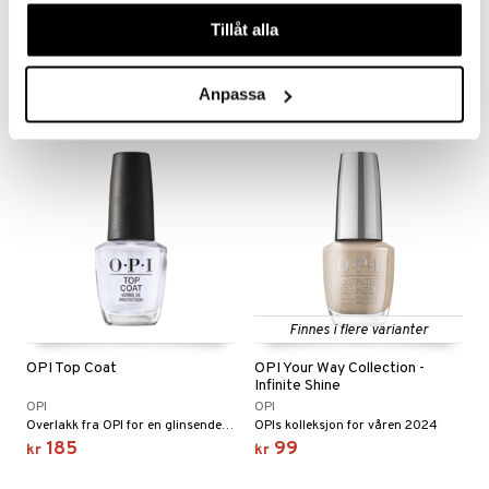
Building Nail Serum
våra cookies vid fortsatt användande av vår webbplats.
OPI
OPI
Tillåt alla
Negleserum fra OPI som reparerer neglekeratinen
Neglforsterker fra OPI som også fungerer som baselakk og overlakk
355
195
kr
kr
Anpassa
Finnes i flere varianter
OPI Top Coat
OPI Your Way Collection -
Infinite Shine
OPI
OPI
Overlakk fra OPI for en glinsende flate
OPIs kolleksjon for våren 2024
185
99
kr
kr