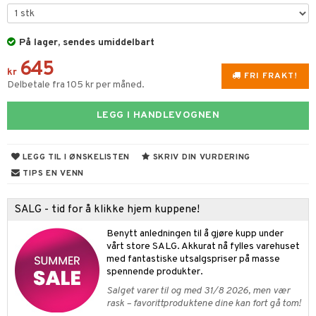
umprodukter
ampo
tset
odorant
er shave lotion
inser
På lager, sendes umiddelbart
ling
ske
jgelé & såpe
 de cologne
UE
645
lbehør
ecremer
dpleie
 de toilette
nique
kr
FRI FRAKT!
t
Delbetale fra 105 kr per måned.
ling
fjerning
tset
p 10
ål & svar
LEGG I HANDLEVOGNEN
gjøring
produkter
nn 1: Rens
ie
rodukt
rum
sialprodukter
nn 2: Eksfolier
foliering
p
LEGG TIL I ØNSKELISTEN
SKRIV DIN VURDERING
elingen
egg & Bart
n 3: Tilfør fukt
tighetskremer
n
TIPS EN VENN
produkter
d- og kroppspleie
cealer
matics Elixir
e
SALG - tid for å klikke hjem kuppene!
sialprodukter
- og leppepleie
liner
yx
beskyttelse
Benytt anledningen til å gjøre kupp under
lettvesker
s / Makeupfjerner
ndation
nique Happy
rinnssystemet for menn
vårt store SALG. Akkurat nå fylles varehuset
med fantastiske utsalgspriser på masse
rum
pestift
nique Happy for Men
bering
spennende produkter.
Salget varer til og med 31/8 2026, men vær
gloss
foliering
rask – favorittproduktene dine kan fort gå tom!