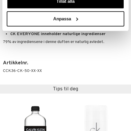
Tillåt alla
CK EVERYONE er laget av naturlig produsert alkohol
CK EVERYONES kartong inneholder resirkulert materiale
Anpassa
Duften pakkes i en glassflaske som inneholder 10% resirkulert
materiale og kartongen som inneholder 30% resirkulert materiale
CK EVERYONE inneholder naturlige ingredienser
79% av ingrediensene i denne duften er naturlig avledet.
Artikkelnr.
CCK36-CK-50-XX-XX
Tips til deg