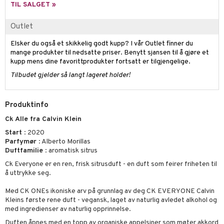
liner
tighetskremer
TIL SALGET »
eupbørste
egg
Outlet
kara
Elsker du også et skikkelig godt kupp? I vår Outlet finner du
enskygge
mange produkter til nedsatte priser. Benytt sjansen til å gjøre et
kupp mens dine favorittprodukter fortsatt er tilgjengelige.
mer
Tilbudet gjelder så langt lageret holder!
dder
uge
Produktinfo
Ck Alle fra Calvin Klein
Start
: 2020
Parfymør
: Alberto Morillas
Duftfamilie
: aromatisk sitrus
Ck Everyone er en ren, frisk sitrusduft - en duft som feirer friheten til
å uttrykke seg.
Med CK ONEs ikoniske arv på grunnlag av deg CK EVERYONE Calvin
Kleins første rene duft - vegansk, laget av naturlig avledet alkohol og
med ingredienser av naturlig opprinnelse.
Duften åpnes med en topp av organiske appelsiner som møter akkord