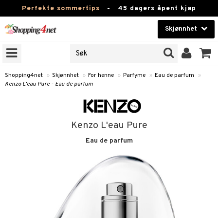
Perfekte sommertips
-
45 dagers åpent kjøp
Skjønnhet
RKER
Skjønnhet
M BRANDS
T
Kontaktlinser
Shopping4net
»
Skjønnhet
»
For henne
»
Parfyme
»
Eau de parfum
»
Kenzo L'eau Pure - Eau de parfum
JER
Helsekost
ODUKTER
Apotek
Kenzo L'eau Pure
e
Fitness
Eau de parfum
Hjem & innredning
essoarer
ie
Leketøy, Barn & Baby
lsam
iktscremer
tikk
Varemerker
ster / Kammer
 hud
iktspleie
t Set
pleie
Kampanjer
ktroniske produkter
mal hud
iktsvann
n uten sol
d
eprodukter
me