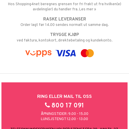
Hos Shopping4net beregnes grensen for fri frakt ut fra hvilken(e)
avdeling(er) du handler fra. Les mer »
RASKE LEVERANSER
Order lagt før 14.00 sendes normalt ut samme dag.
TRYGGE KJØP
ved faktura, kontokort, direktebetaling og kundekonto.
RING ELLER MAIL TIL OSS
800 17 091
ÅPNINGSTIDER: 9.00 - 15.00
LUNSJSTENGT 12.00 - 13.00