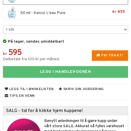
umprodukter
ampo
tset
odorant
er shave lotion
inser
kr 855
50 ml - Kenzo L'eau Pure
ling
ske
jgelé & såpe
 de cologne
UE
lbehør
ecremer
dpleie
 de toilette
nique
t
ling
fjerning
tset
p 10
På lager, sendes umiddelbart
ål & svar
gjøring
produkter
nn 1: Rens
595
ie
kr
rodukt
FRI FRAKT!
rum
sialprodukter
Delbetale fra 100 kr per måned.
nn 2: Eksfolier
foliering
p
elingen
egg & Bart
n 3: Tilfør fukt
tighetskremer
n
LEGG I HANDLEVOGNEN
produkter
d- og kroppspleie
cealer
matics Elixir
e
sialprodukter
LEGG TIL I ØNSKELISTEN
SKRIV DIN VURDERING
- og leppepleie
liner
yx
beskyttelse
TIPS EN VENN
lettvesker
s / Makeupfjerner
ndation
nique Happy
rinnssystemet for menn
rum
SALG - tid for å klikke hjem kuppene!
pestift
nique Happy for Men
bering
gloss
Benytt anledningen til å gjøre kupp under
foliering
vårt store SALG. Akkurat nå fylles varehuset