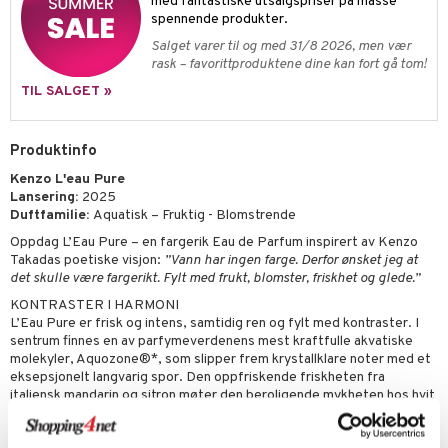
liner
tighetskremer
med fantastiske utsalgspriser på masse
spennende produkter.
eupbørste
egg
Salget varer til og med 31/8 2026, men vær
rask – favorittproduktene dine kan fort gå tom!
kara
TIL SALGET »
enskygge
mer
Produktinfo
dder
Kenzo L'eau Pure
Lansering:
2025
uge
Duftfamilie:
Aquatisk – Fruktig - Blomstrende
Oppdag L’Eau Pure – en fargerik Eau de Parfum inspirert av Kenzo
Takadas poetiske visjon:
”Vann har ingen farge. Derfor ønsket jeg at
det skulle være fargerikt. Fylt med frukt, blomster, friskhet og glede.”
KONTRASTER I HARMONI
L’Eau Pure er frisk og intens, samtidig ren og fylt med kontraster. I
sentrum finnes en av parfymeverdenens mest kraftfulle akvatiske
molekyler, Aquozone®*, som slipper frem krystallklare noter med et
eksepsjonelt langvarig spor. Den oppfriskende friskheten fra
italiensk mandarin og sitron møter den beroligende mykheten hos hvit
lavendel fra Provence. Basen med musk og australsk sandeltre gir
duften en sensuell og omsluttende dybde.