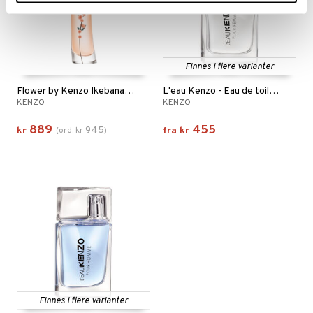
Finnes i flere varianter
Flower by Kenzo Ikebana Mimosa - Eau de Parfum
L'eau Kenzo - Eau de toilette (Edt) Spray
KENZO
KENZO
889
455
945
kr
(
ord.
kr
)
fra
kr
Finnes i flere varianter