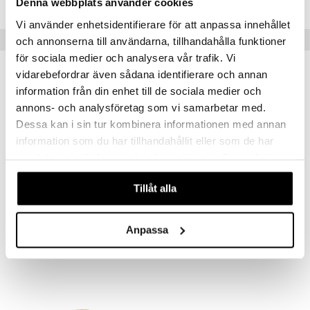
Denna webbplats använder cookies
Vi använder enhetsidentifierare för att anpassa innehållet
Tips til deg
och annonserna till användarna, tillhandahålla funktioner
för sociala medier och analysera vår trafik. Vi
vidarebefordrar även sådana identifierare och annan
information från din enhet till de sociala medier och
annons- och analysföretag som vi samarbetar med.
Dessa kan i sin tur kombinera informationen med annan
information som du har tillhandahållit eller som de har
samlat in när du har använt deras tjänster. Du godkänner
våra cookies vid fortsatt användande av vår webbplats.
Tillåt alla
Finnes i flere varianter
Huile Prodigieuse Florale - Multi Purpose Dry Oil
Nuxe Hair & Skin Sensual Era - Fragrant Mist
NUXE
NUXE
Anpassa
319
415
fra
kr
kr