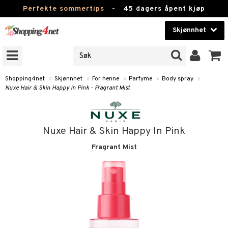
Perfekte sommertips
-
45 dagers åpent kjøp
Skjønnhet
RKER
Skjønnhet
M BRANDS
T
Kontaktlinser
Shopping4net
»
Skjønnhet
»
For henne
»
Parfyme
»
Body spray
»
Nuxe Hair & Skin Happy In Pink - Fragrant Mist
JER
Helsekost
ODUKTER
Apotek
Nuxe Hair & Skin Happy In Pink
e
Fitness
Fragrant Mist
Hjem & innredning
essoarer
ie
Leketøy, Barn & Baby
lsam
iktscremer
tikk
Varemerker
ster / Kammer
 hud
iktspleie
t Set
pleie
Kampanjer
ktroniske produkter
mal hud
iktsvann
n uten sol
d
eprodukter
me