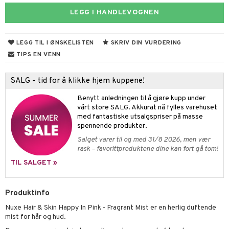
umprodukter
LEGG I HANDLEVOGNEN
ampo
tset
odorant
er shave lotion
inser
ling
ske
jgelé & såpe
 de cologne
UE
LEGG TIL I ØNSKELISTEN
SKRIV DIN VURDERING
lbehør
ecremer
dpleie
 de toilette
nique
TIPS EN VENN
t
ling
fjerning
tset
p 10
ål & svar
SALG - tid for å klikke hjem kuppene!
gjøring
produkter
nn 1: Rens
ie
rodukt
Benytt anledningen til å gjøre kupp under
rum
sialprodukter
nn 2: Eksfolier
foliering
p
vårt store SALG. Akkurat nå fylles varehuset
elingen
med fantastiske utsalgspriser på masse
egg & Bart
n 3: Tilfør fukt
tighetskremer
n
spennende produkter.
produkter
Salget varer til og med 31/8 2026, men vær
d- og kroppspleie
cealer
matics Elixir
e
rask – favorittproduktene dine kan fort gå tom!
sialprodukter
- og leppepleie
liner
yx
beskyttelse
TIL SALGET »
lettvesker
s / Makeupfjerner
ndation
nique Happy
rinnssystemet for menn
Produktinfo
rum
pestift
nique Happy for Men
bering
Nuxe Hair & Skin Happy In Pink - Fragrant Mist er en herlig duftende
gloss
foliering
mist for hår og hud.