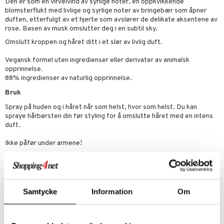
liner
tighetskremer
Den er som en virvelvind av syrlige noter, en oppkvikkende
blomsterflukt med livlige og syrlige noter av bringebær som åpner
eupbørste
egg
duften, etterfulgt av et hjerte som avslører de delikate aksentene av
rose. Basen av musk omslutter deg i en subtil sky.
kara
Omslutt kroppen og håret ditt i et slør av livlig duft.
enskygge
Vegansk formel uten ingredienser eller derivater av animalsk
mer
opprinnelse.
88% ingredienser av naturlig opprinnelse.
dder
Bruk
uge
Spray på huden og i håret når som helst, hvor som helst. Du kan
spraye hårbørsten din før styling for å omslutte håret med en intens
duft.
Ikke påfør under armene!
Ingredienser
ALCOHOL DENAT., AQUA/WATER, PARFUM/FRAGRANCE,
LINALOOL, LIMONENE, CITRAL. [N4110/A]
Samtycke
Information
Om
Artikkelnr.
CNXBU-QX-100-XX-XX