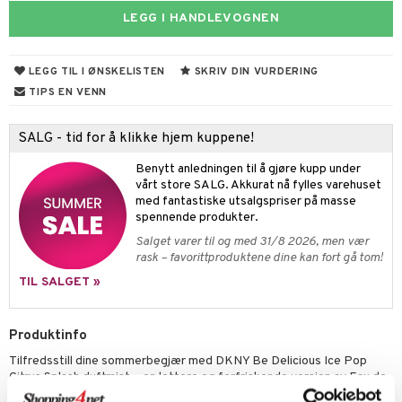
umprodukter
LEGG I HANDLEVOGNEN
ampo
tset
odorant
er shave lotion
inser
ling
ske
jgelé & såpe
 de cologne
UE
LEGG TIL I ØNSKELISTEN
SKRIV DIN VURDERING
lbehør
ecremer
dpleie
 de toilette
nique
TIPS EN VENN
t
ling
fjerning
tset
p 10
ål & svar
SALG - tid for å klikke hjem kuppene!
gjøring
produkter
nn 1: Rens
ie
rodukt
Benytt anledningen til å gjøre kupp under
rum
sialprodukter
nn 2: Eksfolier
foliering
vårt store SALG. Akkurat nå fylles varehuset
p
elingen
med fantastiske utsalgspriser på masse
egg & Bart
n 3: Tilfør fukt
tighetskremer
n
spennende produkter.
produkter
Salget varer til og med 31/8 2026, men vær
d- og kroppspleie
cealer
matics Elixir
e
rask – favorittproduktene dine kan fort gå tom!
sialprodukter
- og leppepleie
liner
yx
beskyttelse
TIL SALGET »
lettvesker
s / Makeupfjerner
ndation
nique Happy
rinnssystemet for menn
Produktinfo
rum
pestift
nique Happy for Men
bering
Tilfredsstill dine sommerbegjær med DKNY Be Delicious Ice Pop
gloss
foliering
Citrus Splash duftmist – en lettere og forfriskende versjon av Eau de
Parfum som aldri føles overveldende.