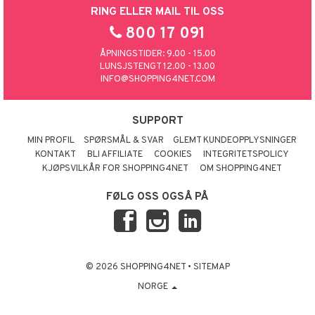
RING ELLER MAIL TIL OSS
800 17 091
ÅPNINGSTIDER: 9.00 - 15.00
LUNSJSTENGT 12.00 - 13.00
INFO@SHOPPING4NET.COM
SUPPORT
MIN PROFIL
SPØRSMÅL & SVAR
GLEMT KUNDEOPPLYSNINGER
KONTAKT
BLI AFFILIATE
COOKIES
INTEGRITETSPOLICY
KJØPSVILKÅR FOR SHOPPING4NET
OM SHOPPING4NET
FØLG OSS OGSÅ PÅ
© 2026 SHOPPING4NET
•
SITEMAP
NORGE