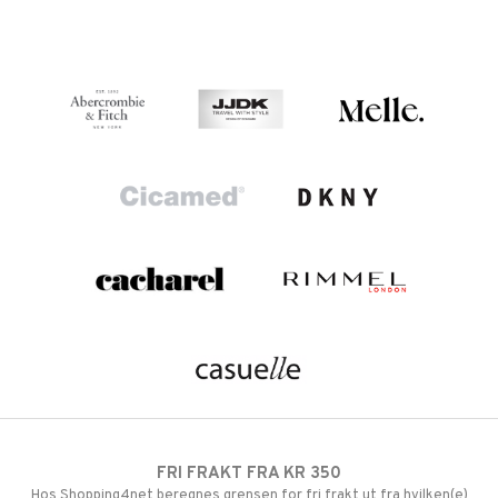
FRI FRAKT FRA KR 350
Hos Shopping4net beregnes grensen for fri frakt ut fra hvilken(e)