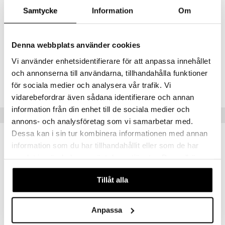
(Strawberry)Fruit Extract, Ribes Nigrum (Blackcurrant) Fruit Extract,
Samtycke
Information
Om
uge
Rubus Idaeus (Raspberry) Fruit Extract, Vaccinium Macrocarpon
(Cranberry) Fruit Extract, Leuconostoc/Radish Root Ferment
Filtrate, Apium Graveolens (Celery) Seed Extract, Potassium
Sorbate, Sodium Benzoate, Tocopherol.
Denna webbplats använder cookies
Vi använder enhetsidentifierare för att anpassa innehållet
Artikkelnr.
och annonserna till användarna, tillhandahålla funktioner
CLO40-J-100-XX-XX
för sociala medier och analysera vår trafik. Vi
vidarebefordrar även sådana identifierare och annan
information från din enhet till de sociala medier och
Populære produkter
annons- och analysföretag som vi samarbetar med.
Dessa kan i sin tur kombinera informationen med annan
information som du har tillhandahållit eller som de har
samlat in när du har använt deras tjänster. Du godkänner
våra cookies vid fortsatt användande av vår webbplats.
Tillåt alla
Anpassa