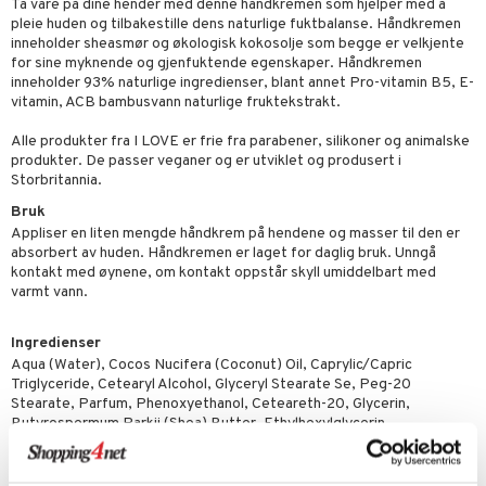
Ta vare på dine hender med denne håndkremen som hjelper med å
rodukt
pleie huden og tilbakestille dens naturlige fuktbalanse. Håndkremen
rum
sialprodukter
nn 2: Eksfolier
foliering
p
inneholder sheasmør og økologisk kokosolje som begge er velkjente
elingen
for sine myknende og gjenfuktende egenskaper. Håndkremen
egg & Bart
n 3: Tilfør fukt
tighetskremer
n
inneholder 93% naturlige ingredienser, blant annet Pro-vitamin B5, E-
produkter
vitamin, ACB bambusvann naturlige fruktekstrakt.
d- og kroppspleie
cealer
matics Elixir
e
sialprodukter
Alle produkter fra I LOVE er frie fra parabener, silikoner og animalske
- og leppepleie
liner
yx
beskyttelse
produkter. De passer veganer og er utviklet og produsert i
lettvesker
Storbritannia.
s / Makeupfjerner
ndation
nique Happy
rinnssystemet for menn
Bruk
rum
pestift
nique Happy for Men
bering
Appliser en liten mengde håndkrem på hendene og masser til den er
absorbert av huden. Håndkremen er laget for daglig bruk. Unngå
gloss
foliering
kontakt med øynene, om kontakt oppstår skyll umiddelbart med
varmt vann.
liner
tighetskremer
eupbørste
egg
Ingredienser
Aqua (Water), Cocos Nucifera (Coconut) Oil, Caprylic/Capric
kara
Triglyceride, Cetearyl Alcohol, Glyceryl Stearate Se, Peg-20
Stearate, Parfum, Phenoxyethanol, Ceteareth-20, Glycerin,
enskygge
Butyrospermum Parkii (Shea) Butter, Ethylhexylglycerin,
Lactobacillus/Arundinaria Gigantea Ferment Filtrate, Disodium Edta,
mer
Linalool, Alpha Isomethyl Ionone, Citric Acid, Citronellol, Panthenol,
dder
Tocopheryl Acetate, D-Limonene, Geraniol, Fragaria Vesca