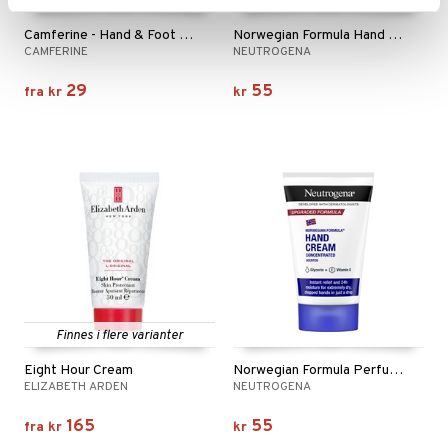
Finnes i flere varianter
Camferine - Hand & Foot Cream
Norwegian Formula Hand Creme Unscented
CAMFERINE
NEUTROGENA
29
55
fra
kr
kr
Finnes i flere varianter
Eight Hour Cream
Norwegian Formula Perfumed Hand Creme
ELIZABETH ARDEN
NEUTROGENA
165
55
fra
kr
kr