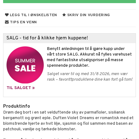
umprodukter
me
LEGG TIL I ØNSKELISTEN
SKRIV DIN VURDERING
y spray
er
TIPS EN VENN
tlys og Romduft
mbånd
SALG - tid for å klikke hjem kuppene!
 de cologne
der
Benytt anledningen til å gjøre kupp under
 de parfum
esmykker
lsam
tsapotek
ie
odukter
vårt store SALG. Akkurat nå fylles varehuset
med fantastiske utsalgspriser på masse
 de toilette
ger
ktroniske produkter
iktscremer
pleie
vesker
spennende produkter.
tset
avfall
bérprodukter
ylotion
e
me
Salget varer til og med 31/8 2026, men vær
rask – favorittproduktene dine kan fort gå tom!
farge
n uten sol
n uten sol
er shave balm
pa
TIL SALGET »
ampo
tset
odorant
er shave lotion
inser
ling
ske
jgelé & såpe
 de cologne
UE
Produktinfo
Drøm deg bort i en søt velduftende sky av parmafioler, sisiliansk
lbehør
ecremer
dpleie
 de toilette
nique
bergamott og grønt eple. Duften Violet Dreams er romantisk med et
t
blomstrende hjerte av hvit lilje, sjasmin og fiol sammen med basen av
ling
fjerning
tset
p 10
patchouli, vanilje og tørkede blomster.
ål & svar
gjøring
produkter
nn 1: Rens
ie