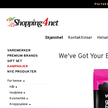
Perfek
Skjønnhet
Kontaktlinser
Helse
VAREMERKER
We've Got Your 
PREMIUM BRANDS
GIFT SET
KAMPANJER
NYE PRODUKTER
For henne
Hår
Hudpleie
Accessoarer
Kosmetikk
Balsam
Ansiktscremer
Kroppspleie
Børster / Kammer
Ansiktspleie
Gift Set
Fet hud