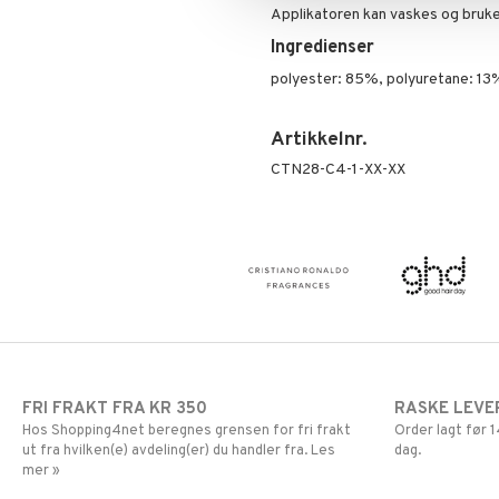
Øyenskygge
Applikatoren kan vaskes og bruke
Primer
Ingredienser
Pudder
polyester: 85%, polyuretane: 13
Rouge
Artikkelnr.
CTN28-C4-1-XX-XX
FRI FRAKT FRA KR 350
RASKE LEVE
Hos Shopping4net beregnes grensen for fri frakt
Order lagt før
ut fra hvilken(e) avdeling(er) du handler fra. Les
dag.
mer »