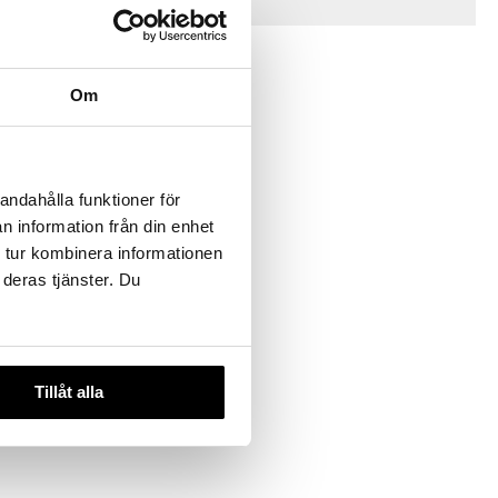
Tips til deg
-43%
Om
andahålla funktioner för
n information från din enhet
 tur kombinera informationen
 Bronze
al Tan
 deras tjänster. Du
155
)
Tillåt alla