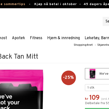
te sommertips
-
Kjøp nå betal i oktober -
45 dagers åpe
kost
Apotek
Fitness
Hjem & innredning
Leketøy, Bar
Shopping4net
»
Skjønnh
Back Tan Mitt
We've 
-25%
109
kr
(
ord.
Delbetale fra 5