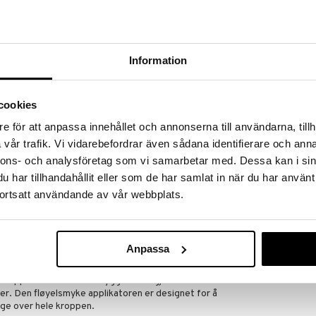
 hjem kuppene!
edningen til å gjøre kupp under vårt store SALG.
 fylles varehuset med fantastiske utsalgspriser på
nnende produkter.
Information
er til og med 31/8 2026, men vær rask –
oduktene dine kan fort gå tom!
cookies
ET »
e för att anpassa innehållet och annonserna till användarna, tillh
vår trafik. Vi vidarebefordrar även sådana identifierare och anna
nnons- och analysföretag som vi samarbetar med. Dessa kan i sin
Plump Up The
ng: spray, mousse, lotion, mist, dråper og gel –
Whipped Gradu
g fylt med gode ingredienser. Få naturlige,
har tillhandahållit eller som de har samlat in när du har använt
B.TAN
n glød – helt uten skjønnhetsidealer. Bærekraftige
ortsatt användande av vår webbplats.
r. Skynd deg, din glød venter!
89
(
ord.
kr
kr
ed forbehold om utsolgte varer.
Anpassa
en applikatorhanske for ryggen som gjør det enklere
der. Den fløyelsmyke applikatoren er designet for å
arge over hele kroppen.