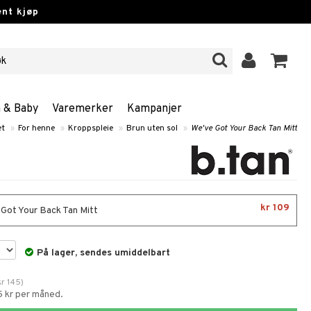
nt kjøp
n & Baby
Varemerker
Kampanjer
et
»
For henne
»
Kroppspleie
»
Brun uten sol
»
We've Got Your Back Tan Mitt
kr 109
Got Your Back Tan Mitt
På lager, sendes umiddelbart
kr
145
)
5 kr per måned.