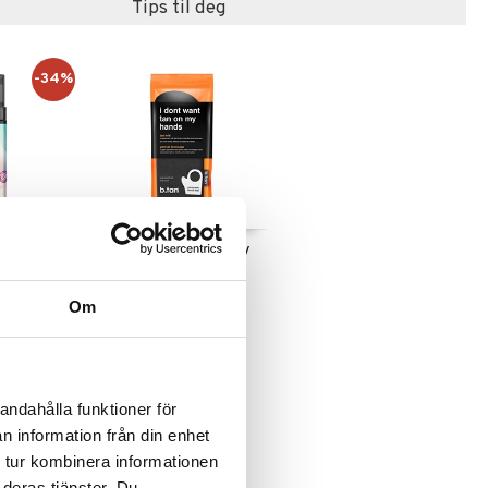
Tips til deg
-34%
n! Self Tan
I Don't Want Tan On My
Hands Tan Mitt
B.TAN
Om
119
r
175
)
kr
andahålla funktioner för
n information från din enhet
 tur kombinera informationen
 deras tjänster. Du