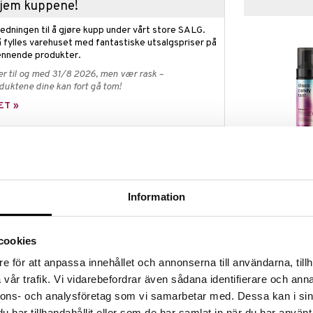
 hjem kuppene!
edningen til å gjøre kupp under vårt store SALG.
 fylles varehuset med fantastiske utsalgspriser på
nnende produkter.
er til og med 31/8 2026, men vær rask –
oduktene dine kan fort gå tom!
ET »
Disco Candy Ta
ng: spray, mousse, lotion, mist, dråper og gel –
Mousse
g fylt med gode ingredienser. Få naturlige,
B.TAN
n glød – helt uten skjønnhetsidealer. Bærekraftige
Information
r. Skynd deg, din glød venter!
115
(
ord.
k
kr
ed forbehold om utsolgte varer.
cookies
e för att anpassa innehållet och annonserna till användarna, tillh
at Make Me Glow Gradual Tan Lotion er en
vår trafik. Vi vidarebefordrar även sådana identifierare och anna
m gir en lett solkysset farge.
nnons- och analysföretag som vi samarbetar med. Dessa kan i sin
ktig samtidig som den gradvis bygger opp en gylden
har tillhandahållit eller som de har samlat in när du har använt