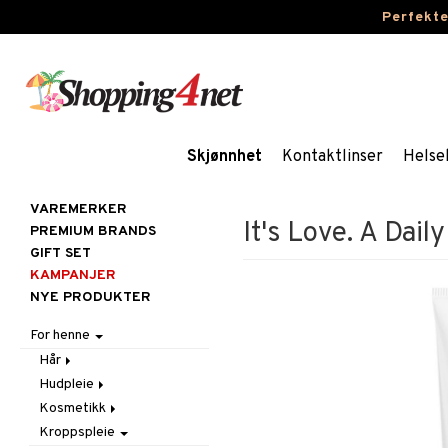
Perfekt
Skjønnhet
Kontaktlinser
Helse
VAREMERKER
It's Love. A Dail
PREMIUM BRANDS
GIFT SET
KAMPANJER
NYE PRODUKTER
For henne
Hår
Hudpleie
Accessoarer
Kosmetikk
Balsam
Ansiktscremer
Kroppspleie
Børster / Kammer
Ansiktspleie
Gift Set
Fet hud