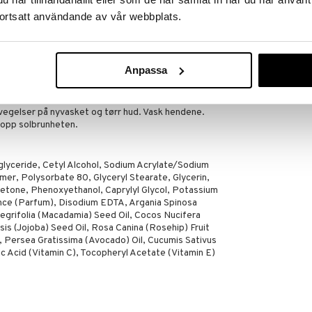
lig fuktighetsgivende ingredienser som kokosolje,
ortsatt användande av vår webbplats.
 fargen gradvis, eller etter bruk av en
solbrunheten.
Anpassa
or parabener.
vegelser på nyvasket og tørr hud. Vask hendene.
e opp solbrunheten.
iglyceride, Cetyl Alcohol, Sodium Acrylate/Sodium
mer, Polysorbate 80, Glyceryl Stearate, Glycerin,
etone, Phenoxyethanol, Caprylyl Glycol, Potassium
ance (Parfum), Disodium EDTA, Argania Spinosa
tegrifolia (Macadamia) Seed Oil, Cocos Nucifera
is (Jojoba) Seed Oil, Rosa Canina (Rosehip) Fruit
il, Persea Gratissima (Avocado) Oil, Cucumis Sativus
c Acid (Vitamin C), Tocopheryl Acetate (Vitamin E)