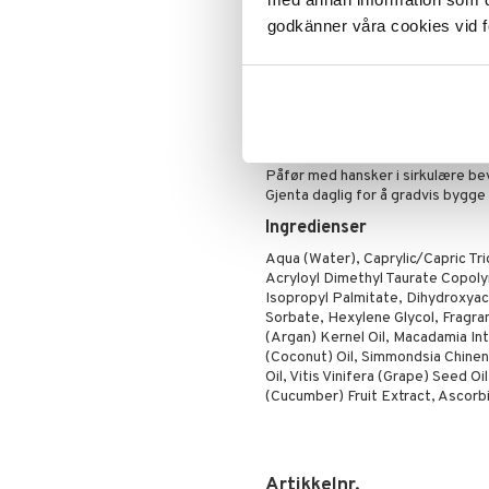
Øyenskygge
solbrun farge. Beriket med natur
godkänner våra cookies vid f
Primer
arganolje og jojobaolje.
Pudder
Bruk den hver dag for å bygge opp
Rouge
selvbruningskrem for å forlenge 
Kremen er 100% vegansk og fri f
Bruk
Påfør med hansker i sirkulære be
Gjenta daglig for å gradvis bygg
Ingredienser
Aqua (Water), Caprylic/Capric Tr
Acryloyl Dimethyl Taurate Copoly
Isopropyl Palmitate, Dihydroxyac
Sorbate, Hexylene Glycol, Fragr
(Argan) Kernel Oil, Macadamia In
(Coconut) Oil, Simmondsia Chinens
Oil, Vitis Vinifera (Grape) Seed O
(Cucumber) Fruit Extract, Ascorbi
Artikkelnr.