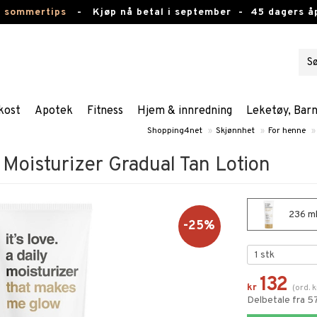
e sommertips
-
Kjøp nå betal i september -
45 dagers å
kost
Apotek
Fitness
Hjem & innredning
Leketøy, Bar
Shopping4net
»
Skjønnhet
»
For henne
»
y Moisturizer Gradual Tan Lotion
236 ml 
-25%
132
kr
(
ord.
k
Delbetale fra 5