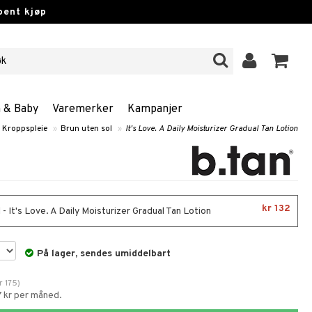
pent kjøp
n & Baby
Varemerker
Kampanjer
Kroppspleie
»
Brun uten sol
»
It's Love. A Daily Moisturizer Gradual Tan Lotion
kr 132
- It's Love. A Daily Moisturizer Gradual Tan Lotion
På lager, sendes umiddelbart
r
175
)
7 kr per måned.