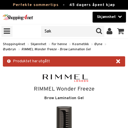
Perfekte sommertips
-
45 dagers åpent kjøp
Skjønnhet
RKER
Skjønnhet
M BRANDS
T
Kontaktlinser
Shopping4net
»
Skjønnhet
»
For henne
»
Kosmetikk
»
Øyne
»
Øyebryn
»
RIMMEL Wonder Freeze - Brow Lamination Gel
JER
Helsekost
×
ODUKTER
Produktet har utgått
Apotek
e
Fitness
Hjem & innredning
RIMMEL Wonder Freeze
essoarer
ie
Brow Lamination Gel
Leketøy, Barn & Baby
lsam
iktscremer
tikk
Varemerker
ster / Kammer
 hud
iktspleie
t Set
Kampanjer
ktroniske produkter
mal hud
iktsvann
n uten sol
d