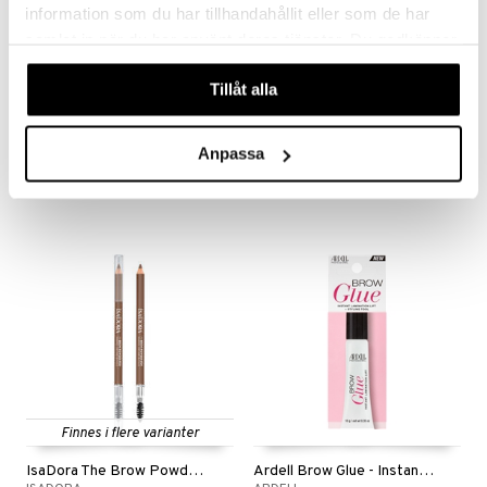
information som du har tillhandahållit eller som de har
samlat in när du har använt deras tjänster. Du godkänner
våra cookies vid fortsatt användande av vår webbplats.
Finnes i flere varianter
Finnes i flere varianter
Tillåt alla
Eyebrow Pencil
Permanent Eyebrow Color
MAX FACTOR
COLORAN
Anpassa
135
69
99
kr
kr
(
ord.
kr
)
Finnes i flere varianter
IsaDora The Brow Powder Pen
Ardell Brow Glue - Instant Lamination Lift