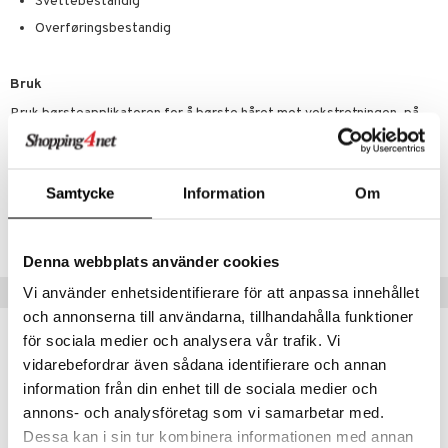
n
Svettebestandig
produkter
Overføringsbestandig
d- og kroppspleie
cealer
matics Elixir
e
sialprodukter
- og leppepleie
liner
yx
beskyttelse
Bruk
lettvesker
s / Makeupfjerner
ndation
nique Happy
rinnssystemet for menn
Bruk børsteapplikatoren for å børste håret mot vekstretningen, på
rene og tørre bryn. Bruk deretter kamssiden for å sveipe håret
rum
pestift
nique Happy for Men
bering
oppover til det ligger flatt før voksen setter seg.
gloss
foliering
Samtycke
Information
Om
Artikkelnr.
liner
tighetskremer
CRMCN-RJ-6-002-XX
eupbørste
egg
Denna webbplats använder cookies
kara
Populære produkter
Vi använder enhetsidentifierare för att anpassa innehållet
enskygge
och annonserna till användarna, tillhandahålla funktioner
för sociala medier och analysera vår trafik. Vi
mer
-30%
vidarebefordrar även sådana identifierare och annan
dder
information från din enhet till de sociala medier och
uge
annons- och analysföretag som vi samarbetar med.
Dessa kan i sin tur kombinera informationen med annan