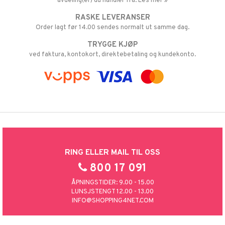
avdeling(er) du handler fra. Les mer »
RASKE LEVERANSER
Order lagt før 14.00 sendes normalt ut samme dag.
TRYGGE KJØP
ved faktura, kontokort, direktebetaling og kundekonto.
RING ELLER MAIL TIL OSS
800 17 091
ÅPNINGSTIDER: 9.00 - 15.00
LUNSJSTENGT 12.00 - 13.00
INFO@SHOPPING4NET.COM