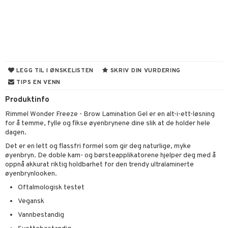
umprodukter
n uten sol
tlys og Romduft
mbånd
odorant
 de cologne
der
jgelé & såpe
 de parfum
esmykker
lsam
tsapotek
ie
odukter
pleie
 de toilette
ger
ktroniske produkter
iktscremer
pleie
vesker
LEGG TIL I ØNSKELISTEN
SKRIV DIN VURDERING
t Set
tset
TIPS EN VENN
avfall
bérprodukter
ylotion
e
me
Produktinfo
dpleie
farge
n uten sol
n uten sol
er shave balm
pa
Rimmel Wonder Freeze - Brow Lamination Gel er en alt-i-ett-løsning
fjerning
ampo
tset
odorant
er shave lotion
inser
for å temme, fylle og fikse øyenbrynene dine slik at de holder hele
dagen.
ppsolje
ling
ske
jgelé & såpe
 de cologne
UE
Det er en lett og flassfri formel som gir deg naturlige, myke
mma og Baby
lbehør
ecremer
dpleie
 de toilette
øyenbryn. De doble kam- og børsteapplikatorene hjelper deg med å
nique
t
oppnå akkurat riktig holdbarhet for den trendy ultralaminerte
ling
ling
fjerning
tset
p 10
øyenbrynlooken.
ål & svar
produkter
Oftalmologisk testet
gjøring
produkter
nn 1: Rens
ie
rodukt
Vegansk
sialprodukter
rum
sialprodukter
nn 2: Eksfolier
foliering
p
Vannbestandig
elingen
egg & Bart
n 3: Tilfør fukt
tighetskremer