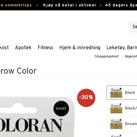
te sommertips
-
Kjøp nå betal i oktober -
45 dagers åpe
kost
Apotek
Fitness
Hjem & innredning
Leketøy, Bar
Shopping4net
»
Skjønn
row Color
Black
-30%
Black
Brow