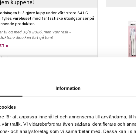
 hjem kuppene!
edningen til å gjøre kupp under vårt store SALG.
 fylles varehuset med fantastiske utsalgspriser på
nnende produkter.
er til og med 31/8 2026, men vær rask –
oduktene dine kan fort gå tom!
ET »
abatt
Coloran Razor
oloran er den klassiske permanentfargen som gir
Eyebrows & F
Den har en testet formula med et resultat som
COLORAN
 trener mye eller skal på badeferie.
89
Information
(
ord.
kr
kr
ed forbehold om utsolgte varer.
cookies
oran er den klassiske permanentfargen som gir deg
e för att anpassa innehållet och annonserna till användarna, tillh
r en testet formula med et resultat som varer lenge
vår trafik. Vi vidarebefordrar även sådana identifierare och anna
ler skal på badeferie.
nnons- och analysföretag som vi samarbetar med. Dessa kan i sin