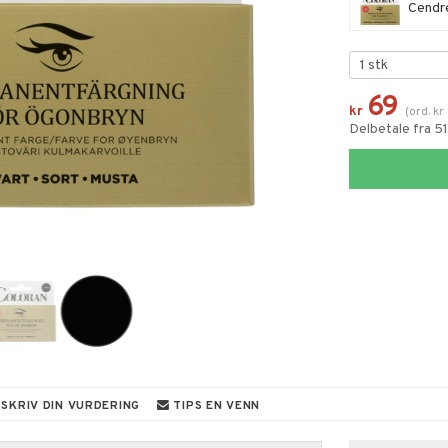
Cendr
69
kr
(
ord.
kr
Delbetale fra 5
SKRIV DIN VURDERING
TIPS EN VENN