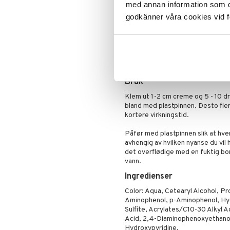
Pudder
Inneholder:
med annan information som du 
Rouge
Colorancreme, 6 g
godkänner våra cookies vid f
Hydrogenperoksyd, 8 ml
En beholder å blande i.
Plastpinne å blande og påfør
Varer i ca 4-6 uker.
Bruk
Klem ut 1-2 cm creme og 5 - 10 
bland med plastpinnen. Desto fle
kortere virkningstid.
Påfør med plastpinnen slik at hver
avhengig av hvilken nyanse du vil 
det overflødige med en fuktig bo
vann.
Ingredienser
Color: Aqua, Cetearyl Alcohol, P
Aminophenol, p-Aminophenol, Hy
Sulfite, Acrylates/C10-30 Alkyl 
Acid, 2,4-Diaminophenoxyethanol
Hydroxypyridine.