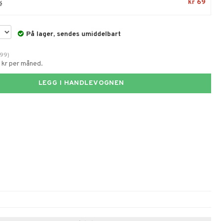
kr 69
é
På lager, sendes umiddelbart
99
)
1 kr per måned.
LEGG I HANDLEVOGNEN