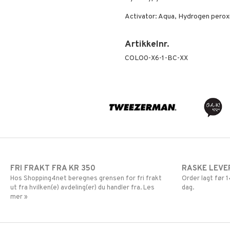
Activator: Aqua, Hydrogen perox
Artikkelnr.
COLO0-X6-1-BC-XX
FRI FRAKT FRA KR 350
RASKE LEVE
Hos Shopping4net beregnes grensen for fri frakt
Order lagt før
ut fra hvilken(e) avdeling(er) du handler fra. Les
dag.
mer »