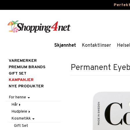
Perfek
Skjønnhet
Kontaktlinser
Helse
VAREMERKER
Permanent Eyeb
PREMIUM BRANDS
GIFT SET
KAMPANJER
NYE PRODUKTER
For henne
Hår
Hudpleie
Accessoarer
Kosmetikk
Balsam
Ansiktscremer
Børster / Kammer
Ansiktspleie
Fet hud
Gift Set