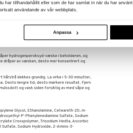
har tillhandahållit eller som de har samlat in när du har använt
ortsatt användande av vår webbplats.
e med.
Anpassa
dråper hydrogenperoksyd-væske i beholderen, og
re dråper av væsken, desto mer konsentrert og
t hårstrå dekkes grundig. La virke i 5-30 minutter,
ha. Desto lengre tid, desto mørkere resultat. Fjern
mulssdott og vask siden forsiktig av med såpe og
ropylene Glycol, Ethanolamine, Ceteareth-20, m-
droxyethyl-P-Phenylenediamine Sulfate, Sodium
Acrylate Crosspolymer, Trisodium Hedta, Ascorbic
 Sulfate, Sodium Hydroxide, 2-Amino-3-