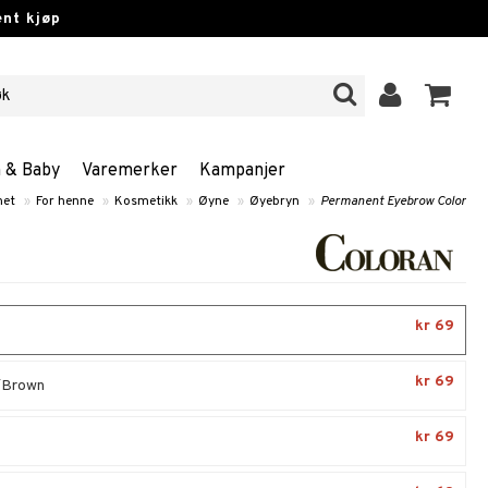
nt kjøp
n & Baby
Varemerker
Kampanjer
het
»
For henne
»
Kosmetikk
»
Øyne
»
Øyebryn
»
Permanent Eyebrow Color
kr 69
kr 69
/Brown
kr 69
n