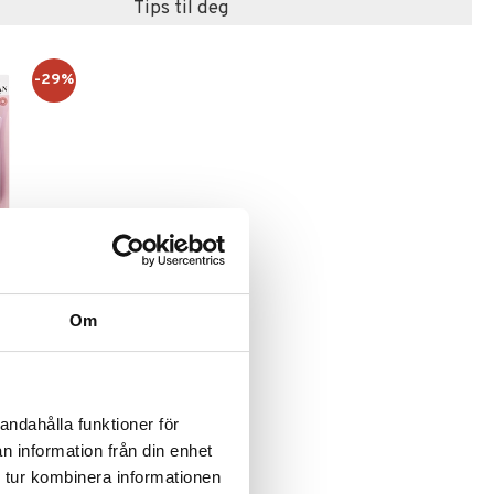
Tips til deg
-29%
s For
ace
Om
125
)
andahålla funktioner för
n information från din enhet
 tur kombinera informationen