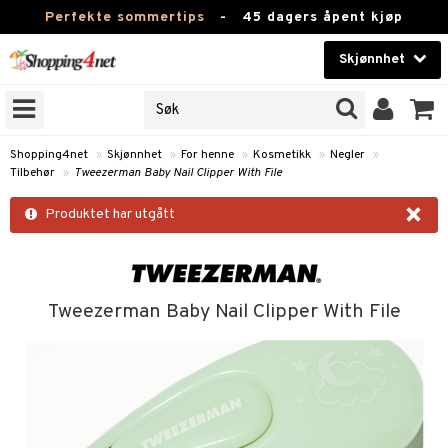
Perfekte sommertips
-
45 dagers åpent kjøp
Skjønnhet
RKER
Skjønnhet
M BRANDS
T
Kontaktlinser
Shopping4net
»
Skjønnhet
»
For henne
»
Kosmetikk
»
Negler
»
Tilbehør
»
Tweezerman Baby Nail Clipper With File
JER
Helsekost
×
ODUKTER
Produktet har utgått
Apotek
e
Fitness
Hjem & innredning
Tweezerman Baby Nail Clipper With File
essoarer
ie
Leketøy, Barn & Baby
lsam
iktscremer
tikk
Varemerker
ster / Kammer
 hud
iktspleie
t Set
Kampanjer
ktroniske produkter
mal hud
iktsvann
n uten sol
d