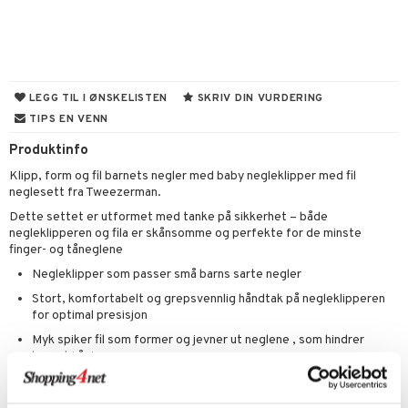
umprodukter
vippepleie
odorant
 de cologne
der
jgelé & såpe
 de parfum
esmykker
lsam
tsapotek
ie
odukter
pleie
 de toilette
ger
ktroniske produkter
iktscremer
pleie
vesker
LEGG TIL I ØNSKELISTEN
SKRIV DIN VURDERING
t Set
tset
avfall
bérprodukter
TIPS EN VENN
ylotion
e
me
dpleie
Produktinfo
farge
n uten sol
n uten sol
er shave balm
pa
Klipp, form og fil barnets negler med baby negleklipper med fil
fjerning
ampo
tset
odorant
er shave lotion
inser
neglesett fra Tweezerman.
ppsolje
ling
ske
jgelé & såpe
 de cologne
UE
Dette settet er utformet med tanke på sikkerhet – både
negleklipperen og fila er skånsomme og perfekte for de minste
mma og Baby
lbehør
ecremer
dpleie
 de toilette
nique
finger- og tåneglene
t
ling
Negleklipper som passer små barns sarte negler
ling
fjerning
tset
p 10
ål & svar
Stort, komfortabelt og grepsvennlig håndtak på negleklipperen
produkter
gjøring
produkter
nn 1: Rens
ie
for optimal presisjon
rodukt
sialprodukter
rum
sialprodukter
Myk spiker fil som former og jevner ut neglene , som hindrer
nn 2: Eksfolier
foliering
p
barnet i å rive
elingen
egg & Bart
n 3: Tilfør fukt
tighetskremer
n
Neglepleie for barn og babyer
produkter
d- og kroppspleie
Bruk