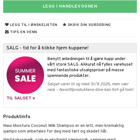
umprodukter
LEGG I HANDLEVOGNEN
sitiv hud
-makeup remover
tset
nzer & Highlighter
pper
ylotion
y spray
er
r hud
gjøring
fjerning
cealer
lm
gler
n uten sol
tlys og Romduft
mbånd
LEGG TIL I ØNSKELISTEN
SKRIV DIN VURDERING
ker
get Dagkrem
peglans
negler
ne
odorant
 de cologne
der
TIPS EN VENN
ecremer
ndation
ppepenn
lelakk
liner / Kajal
lbehør
jgelé & såpe
 de parfum
esmykker
lsam
tsapotek
ie
odukter
SALG - tid for å klikke hjem kuppene!
ling
mer
pestift
lepleie
øyevipper
e-up
pleie
 de toilette
ger
ktroniske produkter
iktscremer
pleie
vesker
Benytt anledningen til å gjøre kupp under
rum
dder
mover
cara
ige
t Set
tset
avfall
bérprodukter
ylotion
e
me
vårt store SALG. Akkurat nå fylles varehuset
med fantastiske utsalgspriser på masse
produkter
uge
behør
ebryn
setter
dpleie
farge
n uten sol
n uten sol
er shave balm
pa
spennende produkter.
sialprodukter
eskygge
fjerning
ampo
tset
odorant
er shave lotion
Salget varer til og med 31/8 2026, men vær
inser
rask – favorittproduktene dine kan fort gå tom!
lettvesker
vippepleie
ppsolje
ling
ske
jgelé & såpe
 de cologne
UE
TIL SALGET »
mma og Baby
lbehør
ecremer
dpleie
 de toilette
nique
t
ling
ling
fjerning
tset
Produktinfo
p 10
ål & svar
produkter
Maui Moisture Coconut Milk Shampoo er en lett, men kremaktig
gjøring
produkter
nn 1: Rens
ie
sjampo som anbefales for deg med tørt og skadet hår.
rodukt
sialprodukter
rum
sialprodukter
nn 2: Eksfolier
foliering
Med kokosmelk, som er ekstremt næringsrik, sammen med