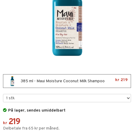
t Set
avfall
farge
kur
pakning
ve-in balsam
ampo
ling
kr 219
385 ml - Maui Moisture Coconut Milk Shampoo
ns & Antifrizz
rsjampo
spray
ie
ker
iktscremer
tikk
På lager, sendes umiddelbart
219
mebeskyttelse
 hud
iktspleie
t Set
pleie
kr
Delbetale fra 65 kr per måned.
s & Gelé
mal hud
iktsvann
n uten sol
d
eprodukter
me