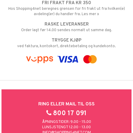
FRI FRAKT FRA KR 350
Hos Shopping4net beregnes grensen for fri frakt ut fra hvilken(e)
avdeling(er) du handler fra. Les mer »
RASKE LEVERANSER
Order lagt før 14.00 sendes normalt ut samme dag.
TRYGGE KJØP
ved faktura, kontokort, direktebetaling og kundekonto.
RING ELLER MAIL TIL OSS
800 17 091
ÅPNINGSTIDER: 9.00 - 15.00
LUNSJSTENGT 12.00 - 13.00
INFO@SHOPPING4NET.COM