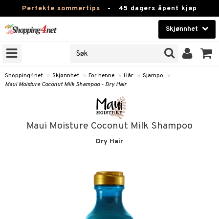
Perfekte sommertips
-
45 dagers åpent kjøp
Skjønnhet
RKER
Skjønnhet
M BRANDS
T
Kontaktlinser
Shopping4net
»
Skjønnhet
»
For henne
»
Hår
»
Sjampo
»
Maui Moisture Coconut Milk Shampoo - Dry Hair
JER
Helsekost
ODUKTER
Apotek
Maui Moisture Coconut Milk Shampoo
e
Fitness
Dry Hair
Hjem & innredning
essoarer
Leketøy, Barn & Baby
lsam
Varemerker
ster / Kammer
Kampanjer
ktroniske produkter