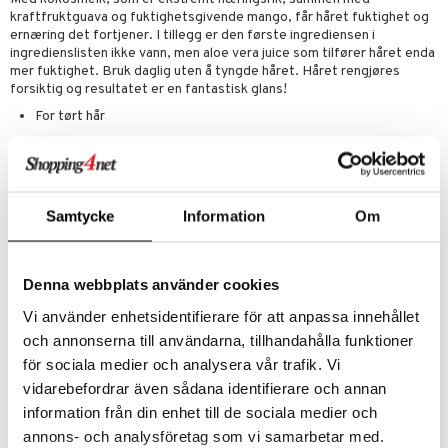
p
elingen
kraftfruktguava og fuktighetsgivende mango, får håret fuktighet og
egg & Bart
n 3: Tilfør fukt
tighetskremer
n
ernæring det fortjener. I tillegg er den første ingrediensen i
ingredienslisten ikke vann, men aloe vera juice som tilfører håret enda
produkter
d- og kroppspleie
cealer
matics Elixir
e
mer fuktighet. Bruk daglig uten å tyngde håret. Håret rengjøres
forsiktig og resultatet er en fantastisk glans!
sialprodukter
- og leppepleie
liner
yx
beskyttelse
For tørt hår
lettvesker
s / Makeupfjerner
ndation
nique Happy
rinnssystemet for menn
Fuktighetsgivende aloe vera juice som hovedingrediens
rum
pestift
Vegansk
nique Happy for Men
bering
Emballasje av resirkulerte materialer
gloss
foliering
Samtycke
Information
Om
Uten mineralolje, silikoner, gluten, overflateaktive stoffer eller
liner
tighetskremer
syntetiske fargestoffer
Ingredienser
eupbørste
egg
Denna webbplats använder cookies
Aloe Barbadensis Leaf Juice, Aqua, Sodium C14-16 Olefin Sulfonate,
kara
Vi använder enhetsidentifierare för att anpassa innehållet
Cocamidopropyl Betaine, Coco-Glucoside, Acrylates Crosspolymer-
4, Cocos Nucifera Fruit Extract, Cocos Nucifera Water, Psidium
och annonserna till användarna, tillhandahålla funktioner
enskygge
Guajava Fruit Extract, Mangifera Indica Seed Butter, Glycine Soja Oil,
för sociala medier och analysera vår trafik. Vi
Polyquaternium-10, Glycol Distearate, Laureth-4, Peg-150
mer
vidarebefordrar även sådana identifierare och annan
Pentaerythrityl Tetrastearate, Ppg-2 Hydroxyethyl Cocamide,
Glycerin, Sodium Chloride, Guar Hydroxypropyltrimonium Chloride,
dder
information från din enhet till de sociala medier och
Citric Acid, Sodium Hydroxide, Sodium Citrate, Hexylen
annons- och analysföretag som vi samarbetar med.
uge