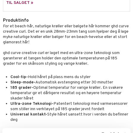
p
TIL SALGET »
elingen
egg & Bart
n 3: Tilfør fukt
tighetskremer
n
produkter
d- og kroppspleie
cealer
Produktinfo
matics Elixir
e
For et beach-hår, naturlige krøller eller bølgete hår kommer ghd curve
sialprodukter
- og leppepleie
liner
yx
beskyttelse
creative curl. Det er en unik 28mm-23mm tang som hjelper deg å lage
myke naturlige krøller eller bølger for en beach-hevelse eller at stort
lettvesker
s / Makeupfjerner
ndation
nique Happy
rinnssystemet for menn
glamorøst hår!
rum
pestift
nique Happy for Men
bering
ghd curve creative curl er laget med en ultra-zone teknologi som
garanterer at tangen holder den optimale temperaturen på 185
gloss
foliering
grader for en skånsom styling og varige krøller.
liner
tighetskremer
Cool-tip-
Hold håret på plass mens du styler
eupbørste
egg
Sleep-mode-
Automatisk avstengning etter 30 minutter
185 grader-
Optimal temperatur for varige krøller. En svakere
kara
temperatur gir et dårligere resultat og en høyere temperatur
skader håret
enskygge
Ultra-zone Teknologi-
Patentert teknologi med varmesensorer
som stiller inn verktøyet på 185 grader jevnt fordelt
mer
Universal kontakt-
Style håret uansett hvor i verden du befinner
deg
dder
uge