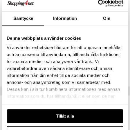
Samtycke
Information
Om
Artikkelnr.
Denna webbplats använder cookies
CGH17-3Z-1-XX-XX
Vi använder enhetsidentifierare för att anpassa innehållet
och annonserna till användarna, tillhandahålla funktioner
Kundevurdering
för sociala medier och analysera vår trafik. Vi
SÅ BRA
Fantastisk fin krølltang som lager flotte krøller . Den blir rask varm og
vidarebefordrar även sådana identifierare och annan
enkel og bruke . Beste jeg har prøvd
information från din enhet till de sociala medier och
Eva Helen
annons- och analysföretag som vi samarbetar med.
Dessa kan i sin tur kombinera informationen med annan
Tips til deg
information som du har tillhandahållit eller som de har
samlat in när du har använt deras tjänster. Du godkänner
-14%
våra cookies vid fortsatt användande av vår webbplats.
Tillåt alla