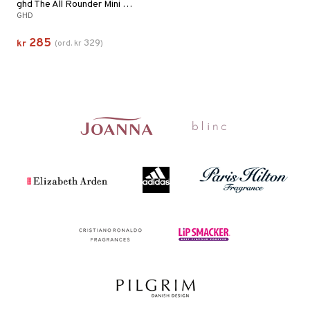
ghd The All Rounder Mini Paddle Brush
GHD
285
329
kr
(
ord.
kr
)