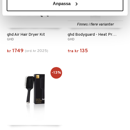
Anpassa
Finnes i flere varianter
ghd Air Hair Dryer Kit
ghd Bodyguard - Heat Protect Spray
GHD
GHD
1749
135
2025
kr
(
ord.
kr
)
fra
kr
-13%