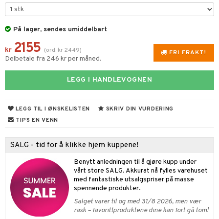
umprodukter
sitiv hud
-makeup remover
tset
nzer & Highlighter
pper
ylotion
y spray
er
r hud
gjøring
fjerning
cealer
lm
gler
n uten sol
tlys og Romduft
mbånd
På lager, sendes umiddelbart
2155
ker
get Dagkrem
peglans
negler
ne
odorant
 de cologne
der
kr
(
ord.
kr
2449
)
FRI FRAKT!
Delbetale fra 246 kr per måned.
ecremer
ndation
ppepenn
lelakk
liner / Kajal
lbehør
jgelé & såpe
 de parfum
esmykker
lsam
tsapotek
ie
odukter
ling
mer
pestift
lepleie
øyevipper
e-up
pleie
 de toilette
ger
LEGG I HANDLEVOGNEN
ktroniske produkter
iktscremer
pleie
vesker
rum
dder
mover
cara
ige
t Set
tset
avfall
bérprodukter
ylotion
e
me
LEGG TIL I ØNSKELISTEN
SKRIV DIN VURDERING
produkter
uge
behør
ebryn
setter
dpleie
farge
n uten sol
n uten sol
er shave balm
pa
TIPS EN VENN
sialprodukter
eskygge
fjerning
ampo
tset
odorant
er shave lotion
inser
SALG - tid for å klikke hjem kuppene!
lettvesker
vippepleie
ppsolje
ling
ske
jgelé & såpe
 de cologne
UE
Benytt anledningen til å gjøre kupp under
mma og Baby
lbehør
ecremer
dpleie
 de toilette
nique
vårt store SALG. Akkurat nå fylles varehuset
t
ling
med fantastiske utsalgspriser på masse
ling
fjerning
tset
p 10
spennende produkter.
ål & svar
produkter
gjøring
produkter
nn 1: Rens
ie
Salget varer til og med 31/8 2026, men vær
rodukt
rask – favorittproduktene dine kan fort gå tom!
sialprodukter
rum
sialprodukter
nn 2: Eksfolier
foliering