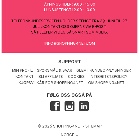
ÅPNINGSTIDER: 9.00 - 15.00
LUNSJSTENGT 12.00 - 13.00
TELEFONKUNDESERVICEN HOLDER STENGT FRA 29. JUNI TIL 27.
JULI. KONTAKT OSS GJERNE VIA E-POST
SÅ HJELPER VI DEG SÅ SNART SOM MULIG.
INFO@SHOPPING4NET.COM
SUPPORT
MIN PROFIL
SPØRSMÅL & SVAR
GLEMT KUNDEOPPLYSNINGER
KONTAKT
BLI AFFILIATE
COOKIES
INTEGRITETSPOLICY
KJØPSVILKÅR FOR SHOPPING4NET
OM SHOPPING4NET
FØLG OSS OGSÅ PÅ
© 2026 SHOPPING4NET
•
SITEMAP
NORGE