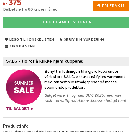
375
t
kr
umprodukter
FRI FRAKT!
p 10
Delbetale fra 80 kr per måned.
ål & svar
nn 1: Rens
ie
LEGG I HANDLEVOGNEN
rodukt
nn 2: Eksfolier
foliering
p
elingen
n 3: Tilfør fukt
LEGG TIL I ØNSKELISTEN
SKRIV DIN VURDERING
tighetskremer
n
TIPS EN VENN
d- og kroppspleie
cealer
matics Elixir
e
- og leppepleie
liner
yx
beskyttelse
SALG - tid for å klikke hjem kuppene!
s / Makeupfjerner
ndation
nique Happy
rinnssystemet for menn
Benytt anledningen til å gjøre kupp under
vårt store SALG. Akkurat nå fylles varehuset
rum
pestift
nique Happy for Men
bering
med fantastiske utsalgspriser på masse
spennende produkter.
gloss
foliering
Salget varer til og med 31/8 2026, men vær
liner
rask – favorittproduktene dine kan fort gå tom!
tighetskremer
TIL SALGET »
eupbørste
egg
kara
Produktinfo
enskygge