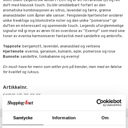
Mont Blanc Legend ble lansert i 2011 og er en forførende lys og ren
duft med klassisk touch. Du blir umiddelbart forført av den
mer
aromatiske kombinasjonen av sitrus, lavendel og tørre, grønne
ananasblader som åpner alle sanser. Fengslende hjertenoter avslører
dder
unike treaktige og blomstrete noter og den unike ”pomerose” gir
duften en interessant og spennende touch. Legends uforglemmelige
uge
signatur må gi mye av æren til en overdose av ”Evernyl” som med sine
toner av evernia harmoniserer fantastisk med sandeltre og ambrofix.
Toppnote:
bergamott, lavendel, ananasblad og verbena
Hjertenote:
evernia, geranium, kumarin, eple, pomerose og rose
Bunnote:
sandeltre, tonkabønne og evernyl
En must-have for menn som setter pris på trender, men med en følelse
for kvalitet og luksus.
Artikkelnr.
CMB01-VD-30-XX-XX
Tips til deg
Samtycke
Information
Om