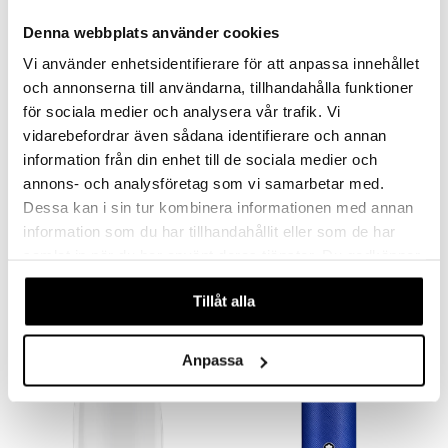
Denna webbplats använder cookies
Vi använder enhetsidentifierare för att anpassa innehållet
och annonserna till användarna, tillhandahålla funktioner
för sociala medier och analysera vår trafik. Vi
vidarebefordrar även sådana identifierare och annan
information från din enhet till de sociala medier och
annons- och analysföretag som vi samarbetar med.
Mont Blanc Legend - Deodorant Stick
Mont Blanc Legend Spirit - Deodorant Stick
Dessa kan i sin tur kombinera informationen med annan
MONT BLANC
MONT BLANC
information som du har tillhandahållit eller som de har
samlat in när du har använt deras tjänster. Du godkänner
205
205
kr
kr
våra cookies vid fortsatt användande av vår webbplats.
Tillåt alla
Anpassa