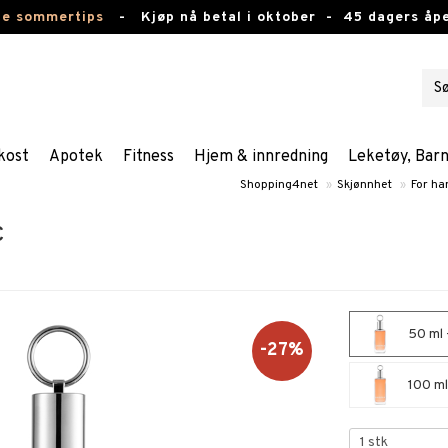
te sommertips
-
Kjøp nå betal i oktober -
45 dagers åpe
kost
Apotek
Fitness
Hjem & innredning
Leketøy, Bar
Shopping4net
»
Skjønnhet
»
For h
c
50 ml 
-27%
100 ml