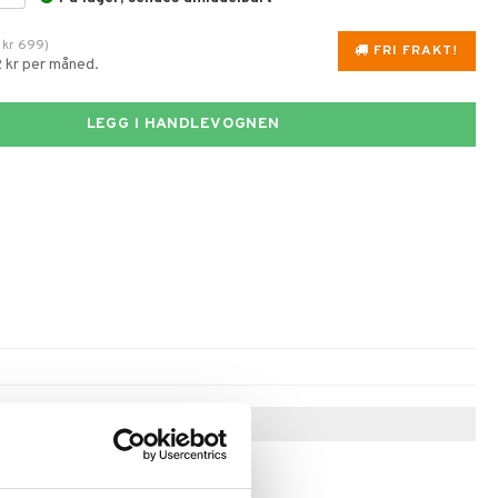
.
kr
699
)
FRI FRAKT!
2 kr per måned.
LEGG I HANDLEVOGNEN
Tips til deg
-28%