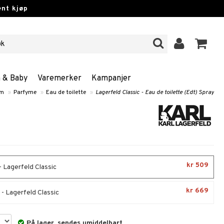
nt kjøp
n & Baby
Varemerker
Kampanjer
am
»
Parfyme
»
Eau de toilette
»
Lagerfeld Classic - Eau de toilette (Edt) Spray
kr 509
- Lagerfeld Classic
kr 669
 - Lagerfeld Classic
På lager, sendes umiddelbart