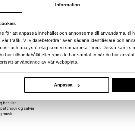
nnende produkter.
Information
er til og med 31/8 2026, men vær rask –
oduktene dine kan fort gå tom!
ET »
cookies
e för att anpassa innehållet och annonserna till användarna, tillh
l 35% rabatt
vår trafik. Vi vidarebefordrar även sådana identifierare och anna
Lagerfeld Clas
st hyllede motedesignere i verden. Han er kjent
nnons- och analysföretag som vi samarbetar med. Dessa kan i sin
Deodorant sp
 stadig gjenoppfinne seg selv.
har tillhandahållit eller som de har samlat in när du har använt
KARL LAGERFE
ortsatt användande av vår webbplats.
ed forbehold om utsolgte varer.
249
(
ord
kr
Anpassa
78 og er en klassisk krydret duft. Den har en krydrete
musk.
 basilika.
patchouli og salvia
g musk