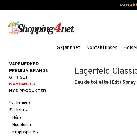
Perfek
Skjønnhet
Kontaktlinser
Helse
VAREMERKER
Lagerfeld Classi
PREMIUM BRANDS
GIFT SET
Eau de toilette (Edt) Spray
KAMPANJER
NYE PRODUKTER
For henne
For ham
Hår
Hudpleie
Accessoarer
Hår
Kosmetikk
Balsam
Ansiktscremer
Hudpleie
Balsam
Kroppspleie
Børster / Kammer
Ansiktspleie
Gift Set
Fet hud
Kroppspleie
Elektroniske produkter
Ansiktscremer