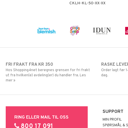
CKLH-KL-50-XX-XX
FRI FRAKT FRA KR 350
RASKE LEVE
Hos Shopping4net beregnes grensen for fri frakt
Order lagt før
ut fra hvilken(e) avdeling(er) du handler fra. Les
dag.
mer »
SUPPORT
RING ELLER MAIL TIL OSS
MIN PROFIL
800 17 091
SPØRSMÅL & 