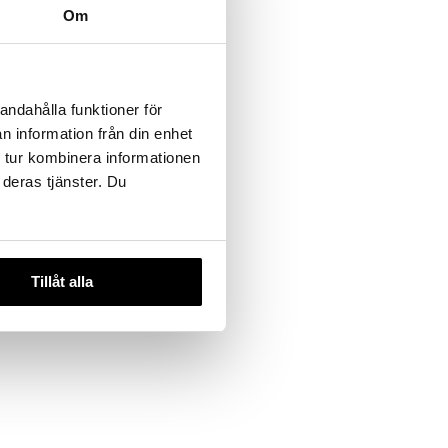
Om
andahålla funktioner för
n information från din enhet
sic -
 tur kombinera informationen
ray
 deras tjänster. Du
LD
.
kr
345
)
Tillåt alla