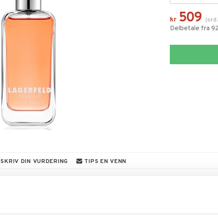
509
kr
(
ord
Delbetale fra 9
SKRIV DIN VURDERING
TIPS EN VENN
 hjem kuppene!
edningen til å gjøre kupp under vårt store SALG.
 fylles varehuset med fantastiske utsalgspriser på