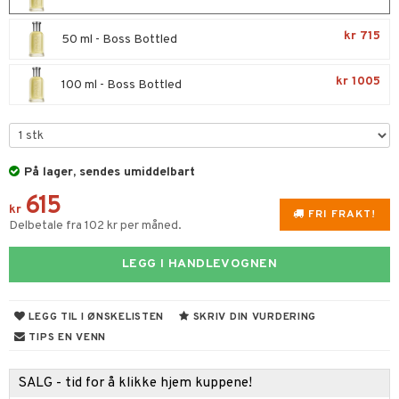
t
umprodukter
p 10
kr 715
50 ml - Boss Bottled
ål & svar
nn 1: Rens
ie
rodukt
kr 1005
100 ml - Boss Bottled
nn 2: Eksfolier
foliering
p
elingen
n 3: Tilfør fukt
tighetskremer
n
d- og kroppspleie
cealer
matics Elixir
e
På lager, sendes umiddelbart
- og leppepleie
liner
yx
beskyttelse
615
kr
s / Makeupfjerner
ndation
nique Happy
FRI FRAKT!
rinnssystemet for menn
Delbetale fra 102 kr per måned.
rum
pestift
nique Happy for Men
bering
LEGG I HANDLEVOGNEN
gloss
foliering
liner
tighetskremer
LEGG TIL I ØNSKELISTEN
SKRIV DIN VURDERING
eupbørste
egg
TIPS EN VENN
kara
SALG - tid for å klikke hjem kuppene!
enskygge