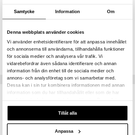
sandeltre, patchouli, amber, vetiver og oliventre
Samtycke
Information
Om
Artikkelnr.
CBOSI-HB-30-XX-XX
Denna webbplats använder cookies
Vi använder enhetsidentifierare för att anpassa innehållet
Kundevurdering
och annonserna till användarna, tillhandahålla funktioner
frisk
för sociala medier och analysera vår trafik. Vi
Herlig frisk og ren. litt lik HUGO parfymen , men ikke fult så kryddret
vidarebefordrar även sådana identifierare och annan
ERRL
information från din enhet till de sociala medier och
annons- och analysföretag som vi samarbetar med.
Tips til deg
Dessa kan i sin tur kombinera informationen med annan
information som du har tillhandahållit eller som de har
samlat in när du har använt deras tjänster. Du godkänner
våra cookies vid fortsatt användande av vår webbplats.
Tillåt alla
Anpassa