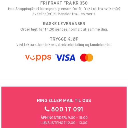
FRI FRAKT FRA KR 350
Hos Shopping4net beregnes grensen for fri frakt ut fra hvilken(e)
avdeling(er) du handler fra. Les mer »
RASKE LEVERANSER
Order lagt før 14.00 sendes normalt ut samme dag.
TRYGGE KJØP
ved faktura, kontokort, direktebetaling og kundekonto.
RING ELLER MAIL TIL OSS
800 17 091
ÅPNINGSTIDER: 9.00 - 15.00
LUNSJSTENGT 12.00 - 13.00