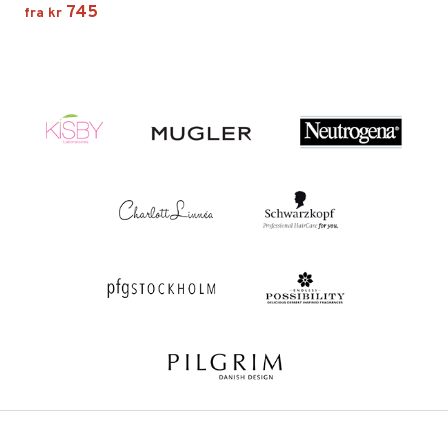
745
fra
kr