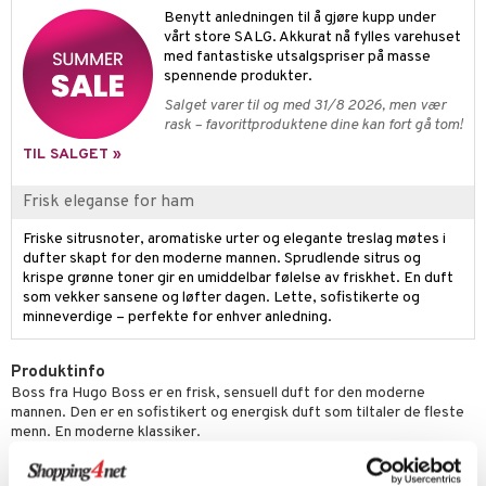
Benytt anledningen til å gjøre kupp under
mer
vårt store SALG. Akkurat nå fylles varehuset
med fantastiske utsalgspriser på masse
dder
spennende produkter.
Salget varer til og med 31/8 2026, men vær
uge
rask – favorittproduktene dine kan fort gå tom!
TIL SALGET »
Frisk eleganse for ham
Friske sitrusnoter, aromatiske urter og elegante treslag møtes i
dufter skapt for den moderne mannen. Sprudlende sitrus og
krispe grønne toner gir en umiddelbar følelse av friskhet. En duft
som vekker sansene og løfter dagen. Lette, sofistikerte og
minneverdige – perfekte for enhver anledning.
Produktinfo
Boss fra Hugo Boss er en frisk, sensuell duft for den moderne
mannen. Den er en sofistikert og energisk duft som tiltaler de fleste
menn. En moderne klassiker.
Duftnoter:
bergamott, eple, kanel, tagetes, kryddernellik, sedertre,