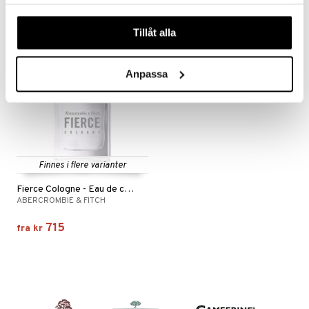
samlat in när du har använt deras tjänster. Du godkänner
våra cookies vid fortsatt användande av vår webbplats.
Tillåt alla
Anpassa
Finnes i flere varianter
Fierce Cologne - Eau de cologne
ABERCROMBIE & FITCH
715
fra
kr