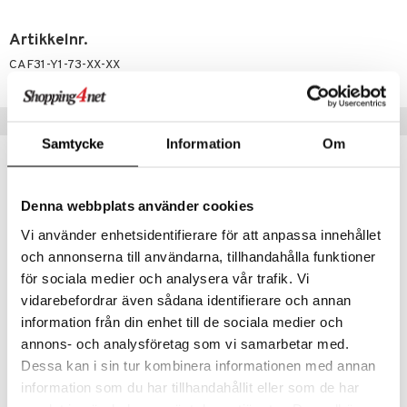
tighetskremer
eupbørste
egg
Artikkelnr.
kara
CAF31-Y1-73-XX-XX
enskygge
Tips til deg
mer
Samtycke
Information
Om
dder
uge
Denna webbplats använder cookies
Vi använder enhetsidentifierare för att anpassa innehållet
och annonserna till användarna, tillhandahålla funktioner
för sociala medier och analysera vår trafik. Vi
vidarebefordrar även sådana identifierare och annan
information från din enhet till de sociala medier och
Finnes i flere varianter
annons- och analysföretag som vi samarbetar med.
Away Man - Eau de toilette
Away Tonight Woman - Eau de parfum
Dessa kan i sin tur kombinera informationen med annan
ABERCROMBIE & FITCH
ABERCROMBIE & FITCH
information som du har tillhandahållit eller som de har
575
575
kr
fra
kr