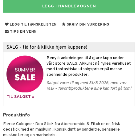
umprodukter
LEGG I HANDLEVOGNEN
inser
UE
LEGG TIL I ØNSKELISTEN
SKRIV DIN VURDERING
nique
TIPS EN VENN
t
p 10
ål & svar
SALG - tid for å klikke hjem kuppene!
nn 1: Rens
ie
rodukt
Benytt anledningen til å gjøre kupp under
nn 2: Eksfolier
foliering
p
vårt store SALG. Akkurat nå fylles varehuset
elingen
med fantastiske utsalgspriser på masse
n 3: Tilfør fukt
tighetskremer
n
spennende produkter.
Salget varer til og med 31/8 2026, men vær
d- og kroppspleie
cealer
matics Elixir
e
rask – favorittproduktene dine kan fort gå tom!
- og leppepleie
liner
yx
beskyttelse
TIL SALGET »
s / Makeupfjerner
ndation
nique Happy
rinnssystemet for menn
Produktinfo
rum
pestift
nique Happy for Men
bering
Fierce Cologne - Deo Stick fra Abercrombie & Fitch er en frisk
gloss
foliering
deostick med en maskulin, ikonisk duft av sandeltre, sensuelle
musknoter og en marinebris.
liner