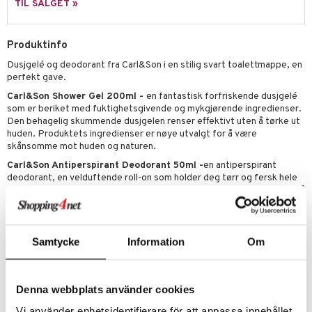
e
TIL SALGET »
- og leppepleie
liner
yx
beskyttelse
Produktinfo
s / Makeupfjerner
ndation
nique Happy
rinnssystemet for menn
Dusjgelé og deodorant fra Carl&Son i en stilig svart toalettmappe, en
rum
pestift
nique Happy for Men
bering
perfekt gave.
gloss
foliering
Carl&Son Shower Gel 200ml -
en fantastisk forfriskende dusjgelé
som er beriket med fuktighetsgivende og mykgjørende ingredienser.
liner
tighetskremer
Den behagelig skummende dusjgelen renser effektivt uten å tørke ut
huden. Produktets ingredienser er nøye utvalgt for å være
eupbørste
egg
skånsomme mot huden og naturen.
kara
Carl&Son Antiperspirant Deodorant 50ml -
en antiperspirant
deodorant, en velduftende roll-on som holder deg tørr og fersk hele
enskygge
dagen. Hurtigtørkende. Produktets ingredienser er nøye utvalgt for å
være skånsomme mot huden og naturen.
mer
Bruk
dder
Samtycke
Information
Om
Påfør dusjgelé på fuktet hud og skyll av. Deo påføres i tørr armhule.
uge
Denna webbplats använder cookies
Artikkelnr.
Vi använder enhetsidentifierare för att anpassa innehållet