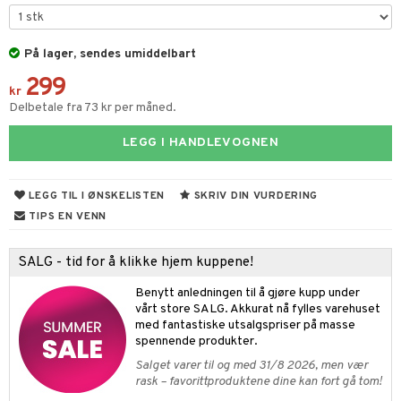
umprodukter
n uten sol
er shave balm
odorant
er shave lotion
På lager, sendes umiddelbart
tsapotek
odukter
299
jgelé & såpe
 de cologne
vesker
kr
Delbetale fra 73 kr per måned.
dpleie
 de toilette
e
LEGG I HANDLEVOGNEN
fjerning
tset
pa
produkter
inser
LEGG TIL I ØNSKELISTEN
SKRIV DIN VURDERING
sialprodukter
UE
TIPS EN VENN
nique
t
SALG - tid for å klikke hjem kuppene!
p 10
ål & svar
Benytt anledningen til å gjøre kupp under
nn 1: Rens
ie
vårt store SALG. Akkurat nå fylles varehuset
rodukt
med fantastiske utsalgspriser på masse
nn 2: Eksfolier
foliering
p
spennende produkter.
elingen
Salget varer til og med 31/8 2026, men vær
n 3: Tilfør fukt
tighetskremer
n
rask – favorittproduktene dine kan fort gå tom!
d- og kroppspleie
cealer
matics Elixir