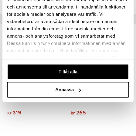
CCS25-EE-1-XX-XX
och annonserna till användarna, tillhandahålla funktioner
för sociala medier och analysera vår trafik. Vi
Tips til deg
vidarebefordrar även sådana identifierare och annan
information från din enhet till de sociala medier och
annons- och analysföretag som vi samarbetar med.
Dessa kan i sin tur kombinera informationen med annan
information som du har tillhandahållit eller som de har
samlat in när du har använt deras tjänster. Du godkänner
våra cookies vid fortsatt användande av vår webbplats.
Tillåt alla
Anpassa
Carl&Son Skincare Giftbox
Carl&Son Stay Fresh Kit
CARL&SON
CARL&SON
319
265
kr
kr