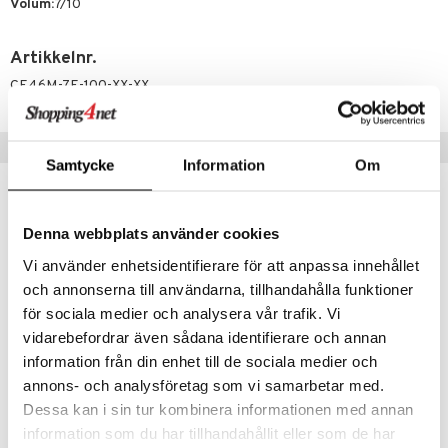
egg
Volum:
7/10
kara
Artikkelnr.
enskygge
CE46M-7E-100-XX-XX
mer
dder
Populære produkter
Samtycke
Information
Om
uge
Denna webbplats använder cookies
Vi använder enhetsidentifierare för att anpassa innehållet
och annonserna till användarna, tillhandahålla funktioner
för sociala medier och analysera vår trafik. Vi
vidarebefordrar även sådana identifierare och annan
information från din enhet till de sociala medier och
annons- och analysföretag som vi samarbetar med.
Håkki Flott Topp #4
E+46 Matte Clay
Dessa kan i sin tur kombinera informationen med annan
HÅKKI
E+46
information som du har tillhandahållit eller som de har