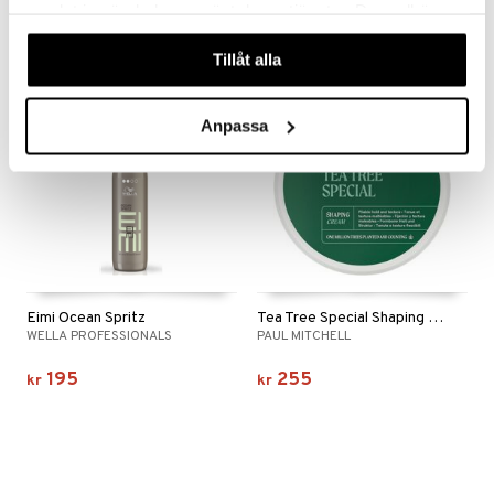
165
149
samlat in när du har använt deras tjänster. Du godkänner
kr
kr
våra cookies vid fortsatt användande av vår webbplats.
Tillåt alla
Anpassa
Eimi Ocean Spritz
Tea Tree Special Shaping Cream
WELLA PROFESSIONALS
PAUL MITCHELL
195
255
kr
kr