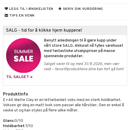
umprodukter
rum
sialprodukter
UE
LEGG TIL I ØNSKELISTEN
SKRIV DIN VURDERING
TIPS EN VENN
egg & Bart
nique
t
produkter
p 10
SALG - tid for å klikke hjem kuppene!
ål & svar
sialprodukter
nn 1: Rens
ie
Benytt anledningen til å gjøre kupp under
rodukt
vårt store SALG. Akkurat nå fylles varehuset
lettvesker
nn 2: Eksfolier
foliering
p
med fantastiske utsalgspriser på masse
elingen
spennende produkter.
n 3: Tilfør fukt
tighetskremer
n
Salget varer til og med 31/8 2026, men vær
rask – favorittproduktene dine kan fort gå tom!
d- og kroppspleie
cealer
matics Elixir
e
TIL SALGET »
- og leppepleie
liner
yx
beskyttelse
s / Makeupfjerner
ndation
nique Happy
rinnssystemet for menn
Produktinfo
rum
pestift
nique Happy for Men
E+46 Matte Clay er en lettarbeidet voks med en sterk holdbarhet.
bering
Voksen gir deg en matt look som passer alle hårstiler. Den er enkel å
gloss
foliering
vaske ut og kan styles på flere ulike måter.
liner
tighetskremer
Glans:
0/10
Holdbarhet:
7/10
eupbørste