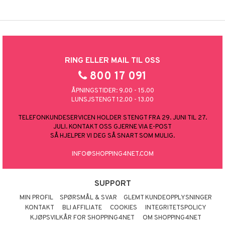
RING ELLER MAIL TIL OSS
800 17 091
ÅPNINGSTIDER: 9.00 - 15.00
LUNSJSTENGT 12.00 - 13.00
TELEFONKUNDESERVICEN HOLDER STENGT FRA 29. JUNI TIL 27.
JULI. KONTAKT OSS GJERNE VIA E-POST
SÅ HJELPER VI DEG SÅ SNART SOM MULIG.
INFO@SHOPPING4NET.COM
SUPPORT
MIN PROFIL
SPØRSMÅL & SVAR
GLEMT KUNDEOPPLYSNINGER
KONTAKT
BLI AFFILIATE
COOKIES
INTEGRITETSPOLICY
KJØPSVILKÅR FOR SHOPPING4NET
OM SHOPPING4NET