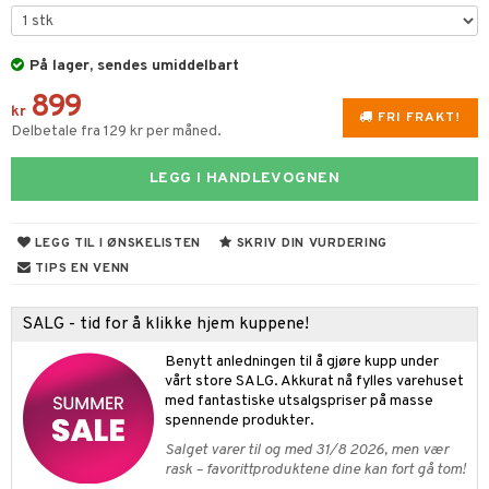
vtilbehør
På lager, sendes umiddelbart
kekniver
899
ærebrett
kr
FRI FRAKT!
Delbetale fra 129 kr per måned.
elle- og grønnsakskniver
LEGG I HANDLEVOGNEN
sialkniver
LEGG TIL I ØNSKELISTEN
SKRIV DIN VURDERING
ingsfat og Skåler
TIPS EN VENN
k og Rydding
SALG - tid for å klikke hjem kuppene!
og bakeformer
Benytt anledningen til å gjøre kupp under
 krydderkvern
vårt store SALG. Akkurat nå fylles varehuset
med fantastiske utsalgspriser på masse
ngstilbehør
spennende produkter.
Salget varer til og med 31/8 2026, men vær
anner
rask – favorittproduktene dine kan fort gå tom!