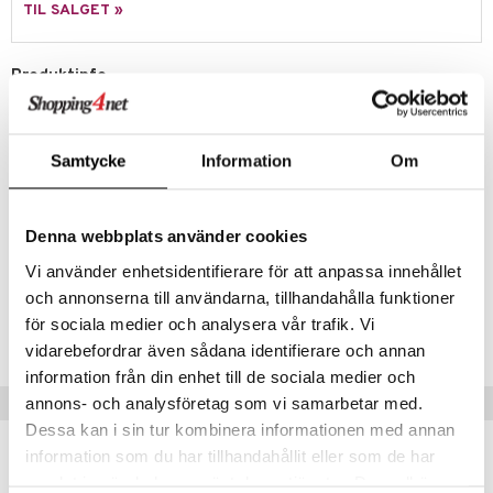
way / Outdoor
TIL SALGET »
sker
ener
Produktinfo
bokser
etter
 bartilbehør
Eksklusiv champagne-sabel fra Lion Sabatier, som åpner din
moskanner
e tallerkener
ring
champagneflaske med stil. Perfekt balanse, skarphet og med et
klassisk design.
moskopper
tallerkener
Samtycke
Information
Om
Laget i Frankrike.
Oppvaskmaskin anbefales ikke.
r & kroker
uter
Størrelse: Knivblad: 27 cm. Totallengde: 42 cm.
Material: stål/pakka wood.
s
varing
tøy
mstekstiler
Denna webbplats använder cookies
oppbevaring og kurver
en & Putevar
Vi använder enhetsidentifierare för att anpassa innehållet
 & Pledd
liv
t
och annonserna till användarna, tillhandahålla funktioner
Artikkelnr.
ker
er & Pledd
r
tekstiler
us og Matere
för sociala medier och analysera vår trafik. Vi
ål & svar
IAF45-27-TL
gesett
 Grilltilbehør
vidarebefordrar även sådana identifierare och annan
rodukt
information från din enhet till de sociala medier och
g tepper
dskap
Tips til deg
annons- och analysföretag som vi samarbetar med.
elingen
uter
r/potter
Dessa kan i sin tur kombinera informationen med annan
information som du har tillhandahållit eller som de har
mstekstiler
samlat in när du har använt deras tjänster. Du godkänner