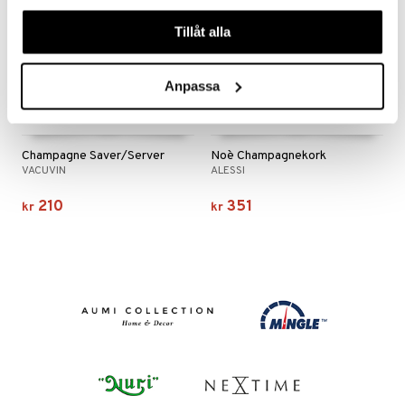
en og Putevar
rsbelysning
våra cookies vid fortsatt användande av vår webbplats.
Tillåt alla
er og Tepper
e
gesett
Anpassa
Champagne Saver/Server
Noè Champagnekork
VACUVIN
ALESSI
210
351
kr
kr