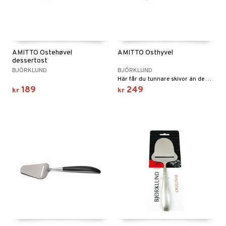
vtilbehør
og bakeformer
kekniver
 krydderkvern
ærebrett
ngstilbehør
AMITTO Ostehøvel
AMITTO Osthyvel
dessertost
elle- og grønnsakskniver
anner
BJÖRKLUND
BJÖRKLUND
Här får du tunnare skivor än de andra modellerna.
sialkniver
way / Outdoor
189
249
kr
kr
sker
ener
bokser
etter
 bartilbehør
moskanner
e tallerkener
moskopper
tallerkener