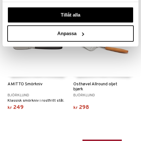
samlat in när du har använt deras tjänster. Du godkänner
våra cookies vid fortsatt användande av vår webbplats.
Tillåt alla
Anpassa
AMITTO Smörkniv
Osthøvel Allround oljet
bjørk
BJÖRKLUND
BJÖRKLUND
Klassisk smörkniv i rostfritt stål.
249
298
kr
kr