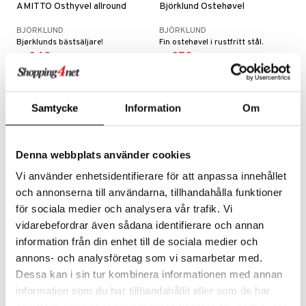
AMITTO Osthyvel allround
Björklund Ostehøvel
BJÖRKLUND
BJÖRKLUND
Bjørklunds bästsäljare!
Fin ostehøvel i rustfritt stål.
249
279
kr
kr
Samtycke
Information
Om
Denna webbplats använder cookies
Vi använder enhetsidentifierare för att anpassa innehållet
och annonserna till användarna, tillhandahålla funktioner
för sociala medier och analysera vår trafik. Vi
vidarebefordrar även sådana identifierare och annan
information från din enhet till de sociala medier och
Smørkniv
AMITTO Ostehøvel mykost
annons- och analysföretag som vi samarbetar med.
BJÖRKLUND
BJÖRKLUND
Dessa kan i sin tur kombinera informationen med annan
Smørkniv i rustfritt stål.
information som du har tillhandahållit eller som de har
325
Overvåke
kr