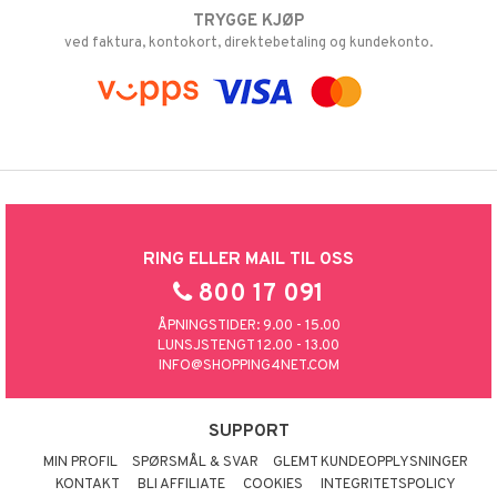
TRYGGE KJØP
ved faktura, kontokort, direktebetaling og kundekonto.
RING ELLER MAIL TIL OSS
800 17 091
ÅPNINGSTIDER: 9.00 - 15.00
LUNSJSTENGT 12.00 - 13.00
INFO@SHOPPING4NET.COM
SUPPORT
MIN PROFIL
SPØRSMÅL & SVAR
GLEMT KUNDEOPPLYSNINGER
KONTAKT
BLI AFFILIATE
COOKIES
INTEGRITETSPOLICY