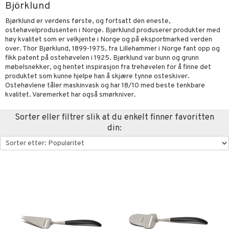
Björklund
urer og Skulpturer
korasjon
 kjøkken
Bjørklund er verdens første, og fortsatt den eneste,
kker
ter og lysestaker
k
r & kroker
uter
ostehøvelprodusenten i Norge. Bjørklund produserer produkter med
høy kvalitet som er velkjente i Norge og på eksportmarked verden
kker
s
ring og hyller
varing
tøy
mstekstiler
over. Thor Bjørklund, 1899-1975, fra Lillehammer i Norge fant opp og
fikk patent på ostehøvelen i 1925. Bjørklund var bunn og grunn
al Art
gere og kroker
kkeglass
oppbevaring og kurver
en & Putevar
bler
og Kasseroller
 & Pledd
liv
møbelsnekker, og hentet inspirasjon fra trehøvelen for å finne det
t
produktet som kunne hjelpe han å skjære tynne osteskiver.
er
ler
nk- og Cocktailglass
ker
er & Pledd
dningsmaskiner
r
tekstiler
us og Matere
Ostehøvlene tåler maskinvask og har 18/10 med beste tenkbare
ål & svar
kvalitet. Varemerket har også smørkniver.
gdekorasjoner
oppbevaring og kurver
lass
gesett
re maskiner
og karaffeler
 Grilltilbehør
rodukt
Sorter eller filtrer slik at du enkelt finner favoritten
mpanjeglass
nder og elektrisk visper
noppbevaring
g tepper
dskap
din:
elingen
ps- og Avecglass
dristere
nredskap
uter
r/potter
glass
fe, Te og Espresso
tekstil
mstekstiler
 insektsbeskyttelse
skey- og Cognacglass
nkoker
en og Putevar
er og Tepper
dkniver
rsbelysning
gesett
vesett
ingsfat og Skåler
e
vsliper og Bryner
k og Rydding