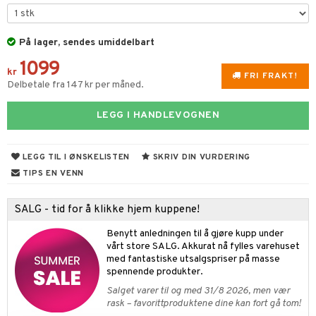
vtilbehør
På lager, sendes umiddelbart
kekniver
1099
ærebrett
kr
FRI FRAKT!
Delbetale fra 147 kr per måned.
elle- og grønnsakskniver
LEGG I HANDLEVOGNEN
sialkniver
LEGG TIL I ØNSKELISTEN
SKRIV DIN VURDERING
ingsfat og Skåler
TIPS EN VENN
k og Rydding
SALG - tid for å klikke hjem kuppene!
og bakeformer
Benytt anledningen til å gjøre kupp under
 krydderkvern
vårt store SALG. Akkurat nå fylles varehuset
med fantastiske utsalgspriser på masse
ngstilbehør
spennende produkter.
Salget varer til og med 31/8 2026, men vær
anner
rask – favorittproduktene dine kan fort gå tom!