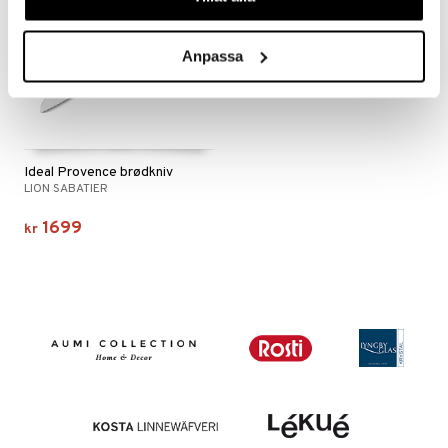
en og Putevar
rsbelysning
er og Tepper
e
Anpassa
gesett
Ideal Provence brødkniv
LION SABATIER
1699
kr