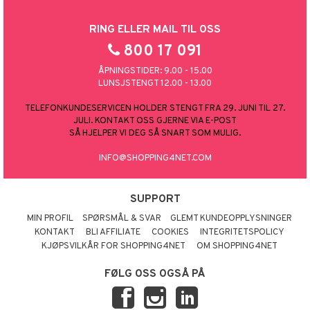
RING ELLER MAIL TIL OSS
800 17 091
ÅPNINGSTIDER: 9.00 - 15.00
LUNSJSTENGT 12.00 - 13.00
TELEFONKUNDESERVICEN HOLDER STENGT FRA 29. JUNI TIL 27.
JULI. KONTAKT OSS GJERNE VIA E-POST
SÅ HJELPER VI DEG SÅ SNART SOM MULIG.
INFO@SHOPPING4NET.COM
SUPPORT
MIN PROFIL
SPØRSMÅL & SVAR
GLEMT KUNDEOPPLYSNINGER
KONTAKT
BLI AFFILIATE
COOKIES
INTEGRITETSPOLICY
KJØPSVILKÅR FOR SHOPPING4NET
OM SHOPPING4NET
FØLG OSS OGSÅ PÅ