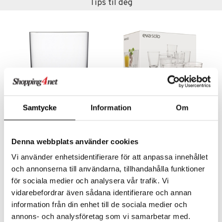
sker
ener
Tips til deg
bokser
etter
 bartilbehør
moskanner
e tallerkener
ring
moskopper
tallerkener
r & kroker
uter
s
varing
tøy
mstekstiler
oppbevaring og kurver
en & Putevar
 & Pledd
liv
Samtycke
Information
Om
t
ker
er & Pledd
r
tekstiler
us og Matere
Difference Vannglass 32cl (29cl)
Eva Solo Drikkeglass 25cl 12-pack
ål & svar
ORREFORS
EVA SOLO
gesett
 Grilltilbehør
Denna webbplats använder cookies
rodukt
427
587
Vi använder enhetsidentifierare för att anpassa innehållet
kr
kr
g tepper
dskap
elingen
och annonserna till användarna, tillhandahålla funktioner
uter
r/potter
för sociala medier och analysera vår trafik. Vi
mstekstiler
 insektsbeskyttelse
vidarebefordrar även sådana identifierare och annan
information från din enhet till de sociala medier och
en og Putevar
annons- och analysföretag som vi samarbetar med.