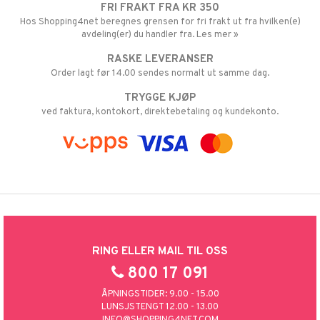
FRI FRAKT FRA KR 350
Hos Shopping4net beregnes grensen for fri frakt ut fra hvilken(e)
avdeling(er) du handler fra. Les mer »
RASKE LEVERANSER
Order lagt før 14.00 sendes normalt ut samme dag.
TRYGGE KJØP
ved faktura, kontokort, direktebetaling og kundekonto.
RING ELLER MAIL TIL OSS
800 17 091
ÅPNINGSTIDER: 9.00 - 15.00
LUNSJSTENGT 12.00 - 13.00
INFO@SHOPPING4NET.COM