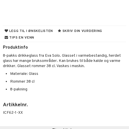
nder og elektrisk visper
noppbevaring
dristere
nredskap
fe, Te og Espresso
tekstil
LEGG TIL I ØNSKELISTEN
SKRIV DIN VURDERING
nkoker
TIPS EN VENN
Produktinfo
dkniver
8-pakks drikkeglass fra Eva Solo. Glasset i varmebestandig, herdet
vesett
ingsfat og Skåler
glass har mange bruksområder. Kan brukes til både kalde og varme
drikker. Glasset rommer 38 cl. Vaskes i maskin.
vsliper og Bryner
k og Rydding
Materiale: Glass
vtilbehør
og bakeformer
Rommer 38 cl
kekniver
 krydderkvern
8-pakning
ærebrett
ngstilbehør
Artikkelnr.
elle- og grønnsakskniver
anner
ICF62-1-XX
sialkniver
way / Outdoor