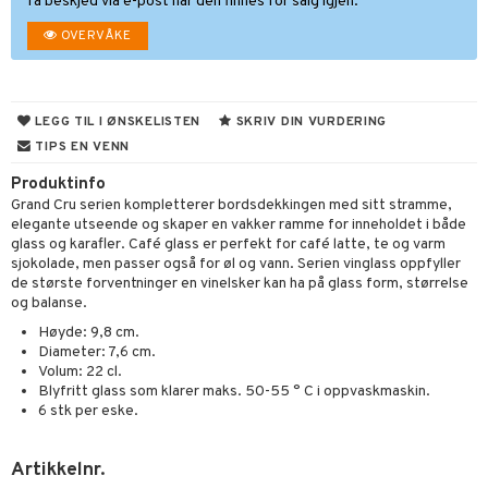
få beskjed via e-post når den finnes for salg igjen.
nder og elektrisk visper
noppbevaring
OVERVÅKE
dristere
nredskap
fe, Te og Espresso
tekstil
LEGG TIL I ØNSKELISTEN
SKRIV DIN VURDERING
nkoker
TIPS EN VENN
dkniver
Produktinfo
Grand Cru serien kompletterer bordsdekkingen med sitt stramme,
vesett
ingsfat og Skåler
elegante utseende og skaper en vakker ramme for inneholdet i både
glass og karafler. Café glass er perfekt for café latte, te og varm
vsliper og Bryner
k og Rydding
sjokolade, men passer også for øl og vann. Serien vinglass oppfyller
de største forventninger en vinelsker kan ha på glass form, størrelse
vtilbehør
og bakeformer
og balanse.
kekniver
Høyde: 9,8 cm.
 krydderkvern
Diameter: 7,6 cm.
ærebrett
Volum: 22 cl.
ngstilbehør
Blyfritt glass som klarer maks. 50-55 ° C i oppvaskmaskin.
elle- og grønnsakskniver
6 stk per eske.
anner
sialkniver
way / Outdoor
Artikkelnr.