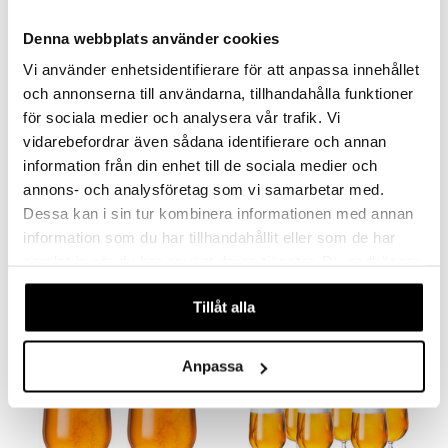
er og Tepper
rsbelysning
Denna webbplats använder cookies
gesett
e
Vi använder enhetsidentifierare för att anpassa innehållet
och annonserna till användarna, tillhandahålla funktioner
för sociala medier och analysera vår trafik. Vi
vidarebefordrar även sådana identifierare och annan
information från din enhet till de sociala medier och
annons- och analysföretag som vi samarbetar med.
Dessa kan i sin tur kombinera informationen med annan
Grand Cru Drikkeglass 27 cl 4-pk
Grand Cru Longdrinkglass 30 cl 4-pk
ROSENDAHL
ROSENDAHL
information som du har tillhandahållit eller som de har
samlat in när du har använt deras tjänster. Du godkänner
193
154
kr
kr
våra cookies vid fortsatt användande av vår webbplats.
Tillåt alla
Anpassa