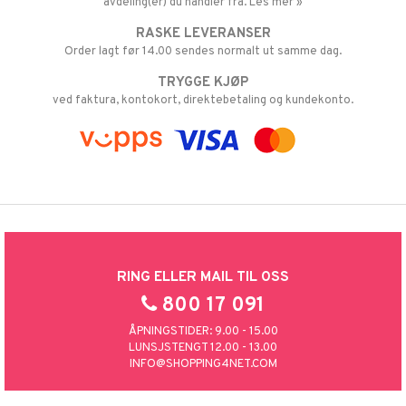
avdeling(er) du handler fra. Les mer »
RASKE LEVERANSER
Order lagt før 14.00 sendes normalt ut samme dag.
TRYGGE KJØP
ved faktura, kontokort, direktebetaling og kundekonto.
RING ELLER MAIL TIL OSS
800 17 091
ÅPNINGSTIDER: 9.00 - 15.00
LUNSJSTENGT 12.00 - 13.00
INFO@SHOPPING4NET.COM