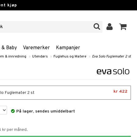
nt kjøp
n & Baby
Varemerker
Kampanjer
em & innredning
»
Utendørs
»
Fuglehus og Matere
»
Eva Solo Fuglemater 2 st
kr 422
lo Fuglemater 2 st
På lager, sendes umiddelbart
4 kr per måned.