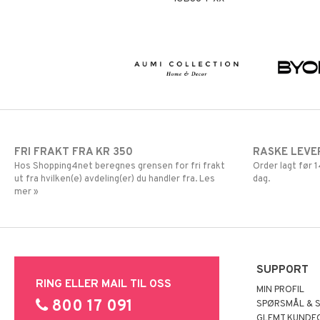
FRI FRAKT FRA KR 350
RASKE LEVE
Hos Shopping4net beregnes grensen for fri frakt
Order lagt før
ut fra hvilken(e) avdeling(er) du handler fra. Les
dag.
mer »
SUPPORT
RING ELLER MAIL TIL OSS
MIN PROFIL
800 17 091
SPØRSMÅL & 
GLEMT KUNDE