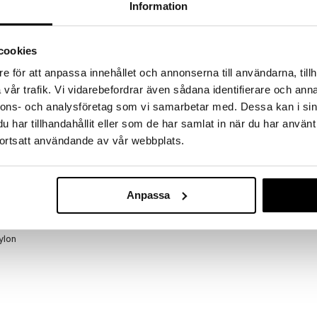
 hjem kuppene!
Information
edningen til å gjøre kupp under vårt store SALG.
 fylles varehuset med fantastiske utsalgspriser på
cookies
nnende produkter.
e för att anpassa innehållet och annonserna till användarna, tillh
er til og med 31/8 2026, men vær rask –
oduktene dine kan fort gå tom!
vår trafik. Vi vidarebefordrar även sådana identifierare och anna
nnons- och analysföretag som vi samarbetar med. Dessa kan i sin
ET »
har tillhandahållit eller som de har samlat in när du har använt
ortsatt användande av vår webbplats.
Eva Solo Fugl
re fra Eva Solo. Fuglemateren er laget av klart
 når fuglene spiser. Designet gjør det enkelt for
EVA SOLO
Anpassa
og det er enkelt å tilsette glasskulene. Glasskoppene
481
t foringen holdes tørr selv om det regner ute. De to
kr
er på terrassen med de medfølgende nylonsnorene.
ylon