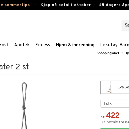
te sommertips
-
Kjøp nå betal i oktober -
45 dagers åpe
kost
Apotek
Fitness
Hjem & innredning
Leketøy, Bar
Shopping4net
»
Hj
ter 2 st
Eva So
422
kr
Delbetale fra 8