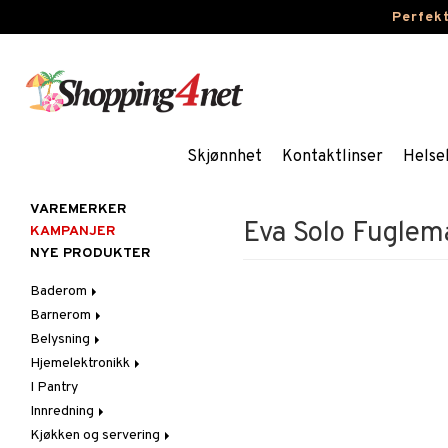
Perfek
Skjønnhet
Kontaktlinser
Helse
VAREMERKER
Eva Solo Fuglema
KAMPANJER
NYE PRODUKTER
Baderom
Barnerom
Baderomsinnredning
Belysning
Baderomstekstiler
Barnelamper
Hjemelektronikk
Baderomstilbehør
Barnemøbler
Belysningstilbehør
I Pantry
Barneromsdekorasjon
Innelamper
Lyd
Innredning
Barneromsoppbevaring
LED-lys
Bordlamper
Kjøkken og servering
Barneromstekstiler
Lyselykter og lysestaker
Dekorasjoner
Taklamper