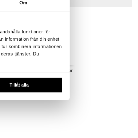
Tips til deg
Om
andahålla funktioner för
n information från din enhet
 tur kombinera informationen
 deras tjänster. Du
emater
Eva Solo Fuglemater for
vindu
EVA SOLO
Tillåt alla
513
kr