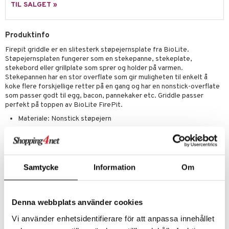
TIL SALGET »
Produktinfo
Firepit griddle er en slitesterk støpejernsplate fra BioLite.
Støpejernsplaten fungerer som en stekepanne, stekeplate,
stekebord eller grillplate som sprer og holder på varmen.
Stekepannen har en stor overflate som gir muligheten til enkelt å
koke flere forskjellige retter på en gang og har en nonstick-overflate
som passer godt til egg, bacon, pannekaker etc. Griddle passer
perfekt på toppen av BioLite FirePit.
Materiale: Nonstick støpejern
Mål: 49 x 24 x 5 cm
Høy kant som forhindrer søl
850 cm2 i overflaten
Samtycke
Information
Om
Designet for en perfekt passform med BioLite FirePit
Artikkelnr.
Denna webbplats använder cookies
ICF52-1-XX
Vi använder enhetsidentifierare för att anpassa innehållet