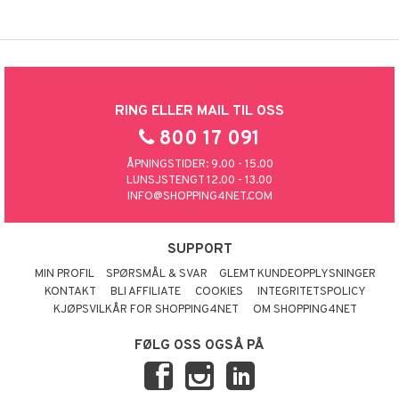
RING ELLER MAIL TIL OSS
800 17 091
ÅPNINGSTIDER: 9.00 - 15.00
LUNSJSTENGT 12.00 - 13.00
INFO@SHOPPING4NET.COM
SUPPORT
MIN PROFIL
SPØRSMÅL & SVAR
GLEMT KUNDEOPPLYSNINGER
KONTAKT
BLI AFFILIATE
COOKIES
INTEGRITETSPOLICY
KJØPSVILKÅR FOR SHOPPING4NET
OM SHOPPING4NET
FØLG OSS OGSÅ PÅ