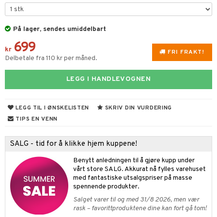
t
vtilbehør
og bakeformer
ål & svar
På lager, sendes umiddelbart
kekniver
 krydderkvern
rodukt
699
ærebrett
kr
ngstilbehør
FRI FRAKT!
Delbetale fra 110 kr per måned.
elingen
elle- og grønnsakskniver
anner
LEGG I HANDLEVOGNEN
sialkniver
way / Outdoor
sker
ener
LEGG TIL I ØNSKELISTEN
SKRIV DIN VURDERING
bokser
etter
 bartilbehør
TIPS EN VENN
moskanner
e tallerkener
SALG - tid for å klikke hjem kuppene!
moskopper
tallerkener
Benytt anledningen til å gjøre kupp under
vårt store SALG. Akkurat nå fylles varehuset
med fantastiske utsalgspriser på masse
spennende produkter.
Salget varer til og med 31/8 2026, men vær
rask – favorittproduktene dine kan fort gå tom!