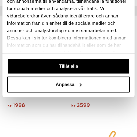
och annonserna till användarna, tillhandahålla funktioner
för sociala medier och analysera vår trafik. Vi
Tips til deg
vidarebefordrar även sådana identifierare och annan
information från din enhet till de sociala medier och
annons- och analysföretag som vi samarbetar med.
Dessa kan i sin tur kombinera informationen med annan
information som du har tillhandahållit eller som de har
samlat in när du har använt deras tjänster. Du godkänner
våra cookies vid fortsatt användande av vår webbplats.
Tillåt alla
Anpassa
BioLite CampStove 2 +
BioLite Firepit +
BIOLITE
BIOLITE
1998
3599
kr
kr