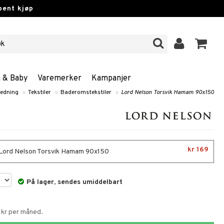
pent kjøp
n & Baby
Varemerker
Kampanjer
redning
»
Tekstiler
»
Baderomstekstiler
»
Lord Nelson Torsvik Hamam 90x150
kr 169
 Lord Nelson Torsvik Hamam 90x150
På lager, sendes umiddelbart
 kr per måned.