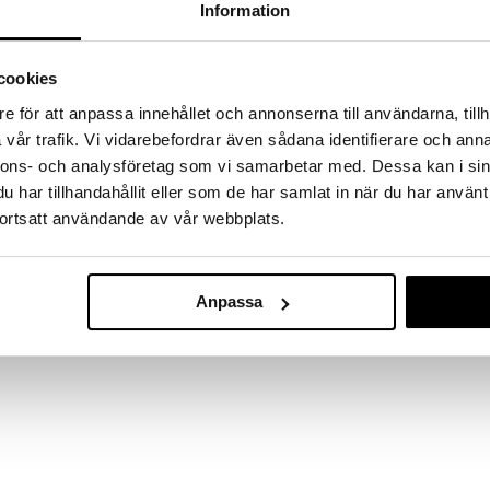
 hjem kuppene!
Information
edningen til å gjøre kupp under vårt store SALG.
 fylles varehuset med fantastiske utsalgspriser på
cookies
nnende produkter.
e för att anpassa innehållet och annonserna till användarna, tillh
er til og med 31/8 2026, men vær rask –
oduktene dine kan fort gå tom!
vår trafik. Vi vidarebefordrar även sådana identifierare och anna
nnons- och analysföretag som vi samarbetar med. Dessa kan i sin
ET »
har tillhandahållit eller som de har samlat in när du har använt
Finnes i fler
ortsatt användande av vår webbplats.
Kosta Linnewä
tilgjengelig med hvit bunn og marineblå striper og
90x150
iper. Klassisk, stilig og sommerlig. En hammam har
KOSTA LINNEW
t, tar liten plass, kan brukes som badehåndkle,
Anpassa
220
re fantasien setter grenser.
fra
kr