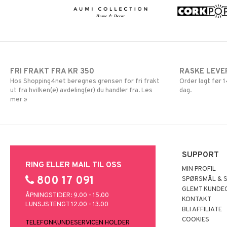
FRI FRAKT FRA KR 350
RASKE LEVE
Hos Shopping4net beregnes grensen for fri frakt
Order lagt før
ut fra hvilken(e) avdeling(er) du handler fra. Les
dag.
mer »
SUPPORT
RING ELLER MAIL TIL OSS
MIN PROFIL
800 17 091
SPØRSMÅL & 
GLEMT KUNDE
ÅPNINGSTIDER: 9.00 - 15.00
KONTAKT
LUNSJSTENGT 12.00 - 13.00
BLI AFFILIATE
COOKIES
TELEFONKUNDESERVICEN HOLDER