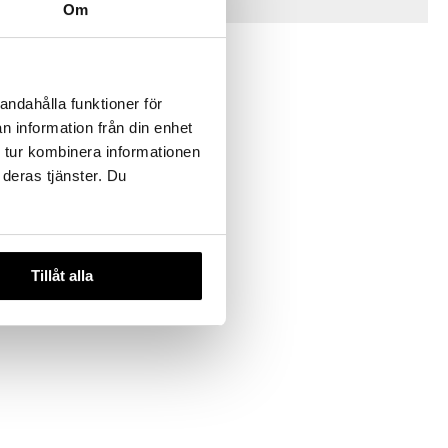
Tips til deg
Om
andahålla funktioner för
n information från din enhet
 tur kombinera informationen
 deras tjänster. Du
e varianter
f Frotte
ÄFVERI
Tillåt alla