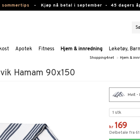
e sommertips
-
Kjøp nå betal i september -
45 dagers å
kost
Apotek
Fitness
Hjem & innredning
Leketøy, Bar
Shopping4net
»
Hjem & inn
rsvik Hamam 90x150
Hvit -
169
kr
Delbetale fra 61