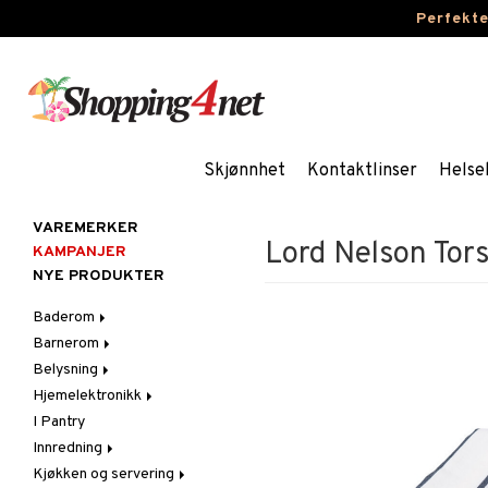
Perfekt
Skjønnhet
Kontaktlinser
Helse
VAREMERKER
Lord Nelson To
KAMPANJER
NYE PRODUKTER
Baderom
Barnerom
Baderomsinnredning
Belysning
Baderomstekstiler
Barnelamper
Hjemelektronikk
Baderomstilbehør
Barnemøbler
Belysningstilbehør
I Pantry
Barneromsdekorasjon
Innelamper
Lyd
Innredning
Barneromsoppbevaring
LED-lys
Bordlamper
Kjøkken og servering
Barneromstekstiler
Lyselykter og lysestaker
Dekorasjoner
Taklamper