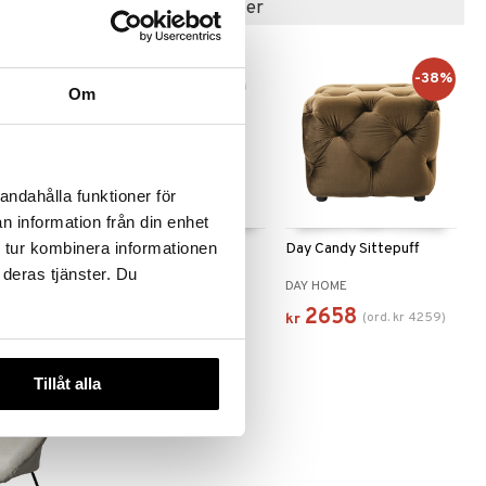
Populære produkter
-38%
Om
andahålla funktioner för
n information från din enhet
 tur kombinera informationen
Aviskiosk
Bloomingville Cher
Day Candy Sittepuff
Sidebord
 deras tjänster. Du
E
BLOOMINGVILLE
DAY HOME
2022
2658
(
ord.
kr
4259
)
kr
kr
Tillåt alla