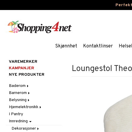
Perfek
Skjønnhet
Kontaktlinser
Helse
VAREMERKER
Loungestol The
KAMPANJER
NYE PRODUKTER
Baderom
Barnerom
Baderomsinnredning
Belysning
Baderomstekstiler
Barnelamper
Hjemelektronikk
Baderomstilbehør
Barnemøbler
Belysningstilbehør
I Pantry
Barneromsdekorasjon
Innelamper
Lyd
Innredning
Barneromsoppbevaring
LED-lys
Bordlamper
Barneromstekstiler
Lyselykter og lysestaker
Taklamper
Dekorasjoner