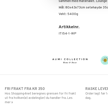
sammen med materialet. Lounge l
Mål: 80x43x73cm setehøyde 35
Vekt: 5400g
Artikkelnr.
ITI54-1-WP
FRI FRAKT FRA KR 350
RASKE LEVE
Hos Shopping4net beregnes grensen for fri frakt
Order lagt før
ut fra hvilken(e) avdeling(er) du handler fra. Les
dag.
mer »