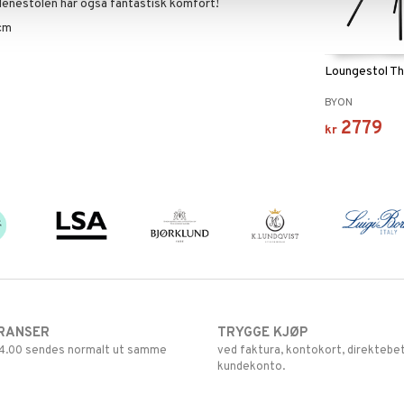
enestolen har også fantastisk komfort!
cm
Loungestol T
BYON
2779
kr
RANSER
TRYGGE KJØP
 14.00 sendes normalt ut samme
ved faktura, kontokort, direktebet
kundekonto.