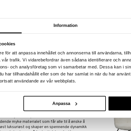
 hjem kuppene!
edningen til å gjøre kupp under vårt store SALG.
 fylles varehuset med fantastiske utsalgspriser på
nnende produkter.
Information
er til og med 31/8 2026, men vær rask –
oduktene dine kan fort gå tom!
cookies
ET »
e för att anpassa innehållet och annonserna till användarna, tillh
vår trafik. Vi vidarebefordrar även sådana identifierare och anna
nnons- och analysföretag som vi samarbetar med. Dessa kan i sin
Bloomingville 
 kupp? I vår Outlet finner du mange produkter til
 til å gjøre et kupp mens dine favorittprodukter
har tillhandahållit eller som de har samlat in när du har använt
BLOOMINGVILL
ortsatt användande av vår webbplats.
939
 holder!
kr
Anpassa
 på catwalken og når vi innreder hjemmet. Materialet
hvert miljø det er plassert i. Lenestol Theodore er
ydende myke materialet som får alle til å ønske å
øst luksuriøst og skaper en spennende dynamikk