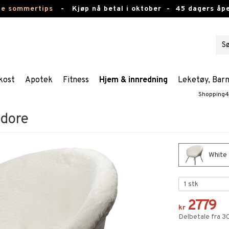
te sommertips
-
Kjøp nå betal i oktober -
45 dagers åpe
kost
Apotek
Fitness
Hjem & innredning
Leketøy, Bar
Shopping4
odore
White 
2779
kr
Delbetale fra 3