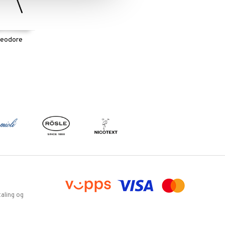
heodore
aling og