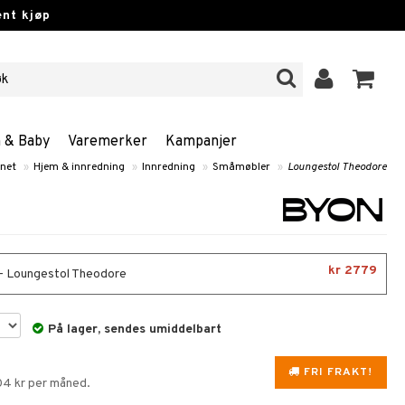
nt kjøp
n & Baby
Varemerker
Kampanjer
net
»
Hjem & innredning
»
Innredning
»
Småmøbler
»
Loungestol Theodore
kr 2779
- Loungestol Theodore
På lager, sendes umiddelbart
FRI FRAKT!
04 kr per måned.