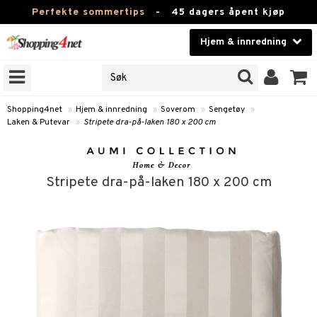
Perfekte sommertips
-
45 dagers åpent kjøp
Hjem & innredning
RKER
Skjønnhet
JER
ODUKTER
Kontaktlinser
Shopping4net
»
Hjem & innredning
»
Soverom
»
Sengetøy
»
Laken & Putevar
»
Stripete dra-på-laken 180 x 200 cm
Helsekost
m
Apotek
m
msinnredning
Stripete dra-på-laken 180 x 200 cm
g
mstekstiler
amper
Fitness
tronikk
mstilbehør
øbler
ngstilbehør
Hjem & innredning
omsdekorasjon
mper
Leketøy, Barn & Baby
dlamper
ng
omsoppbevaring
s
Varemerker
lamper
og servering
omstekstiler
ter og lysestaker
sjoner
Kampanjer
er
ring
rsbelysning
 og duftspreder
behør