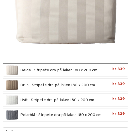
urer og Skulpturer
korasjon
 kjøkken
kker
ter og lysestaker
k
r & kroker
uter
kker
ring og hyller
varing
tøy
al Art
gere og kroker
kkeglass
oppbevaring og kurver
ken & Putevar
bler
og Kasseroller
er
ler
nk- og Cocktailglass
ker
er & Pledd
dningsmaskiner
gdekorasjoner
oppbevaring og kurver
lass
gesett
re maskiner
og karaffeler
mpanjeglass
 & Pledd
nder og elektrisk visper
noppbevaring
kr 339
Beige - Stripete dra-på-laken 180 x 200 cm
ps- og Avecglass
dristere
r
nredskap
kr 339
Brun - Stripete dra-på-laken 180 x 200 cm
glass
fe, Te og Espresso
tekstil
skey- og Cognacglass
nkoker
kr 339
s
mstekstiler
Hvit - Stripete dra-på-laken 180 x 200 cm
liv
dkniver
t
kr 339
Polarblå - Stripete dra-på-laken 180 x 200 cm
vesett
tekstiler
us og Matere
ingsfat og Skåler
ål & svar
vsliper og Bryner
 Grilltilbehør
k og Rydding