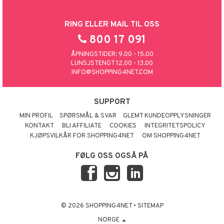
RING ELLER MAIL TIL OSS
800 17 091
ÅPNINGSTIDER: 9.00 - 15.00
LUNSJSTENGT 12.00 - 13.00
INFO@SHOPPING4NET.COM
SUPPORT
MIN PROFIL
SPØRSMÅL & SVAR
GLEMT KUNDEOPPLYSNINGER
KONTAKT
BLI AFFILIATE
COOKIES
INTEGRITETSPOLICY
KJØPSVILKÅR FOR SHOPPING4NET
OM SHOPPING4NET
FØLG OSS OGSÅ PÅ
© 2026 SHOPPING4NET
•
SITEMAP
NORGE