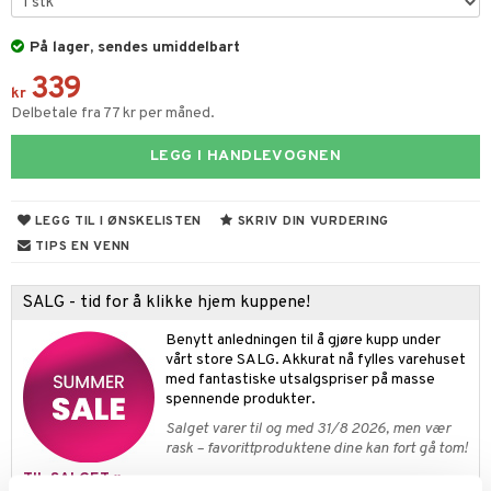
rodukt
vtilbehør
g tepper
dskap
og bakeformer
På lager, sendes umiddelbart
elingen
kekniver
uter
r/potter
 krydderkvern
339
kr
ærebrett
mstekstiler
 insektsbeskyttelse
ngstilbehør
Delbetale fra 77 kr per måned.
elle- og grønnsakskniver
en og Putevar
anner
LEGG I HANDLEVOGNEN
sialkniver
er og Tepper
rsbelysning
way / Outdoor
LEGG TIL I ØNSKELISTEN
SKRIV DIN VURDERING
gesett
e
sker
ener
TIPS EN VENN
bokser
etter
 bartilbehør
SALG - tid for å klikke hjem kuppene!
moskanner
e tallerkener
moskopper
Benytt anledningen til å gjøre kupp under
tallerkener
vårt store SALG. Akkurat nå fylles varehuset
med fantastiske utsalgspriser på masse
spennende produkter.
Salget varer til og med 31/8 2026, men vær
rask – favorittproduktene dine kan fort gå tom!
TIL SALGET »