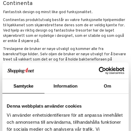
Continenta
urer og Skulpturer
korasjon
 kjøkken
Fantastisk design og minst like god funksjonalitet.
kker
ter og lysestaker
k
r & kroker
uter
Continentas produktutvalg består av vakre funksjonelle hjelpemidler
til kjøkkenet som skjærebrettene deres som de er veldig kjente for.
kker
s
ring og hyller
varing
tøy
mstekstiler
Ved hjelp av riktig design og fantastiske tresorter har de laget
skjærebrett som er nydelige i designet, som er stabile og som også
al Art
gere og kroker
kkeglass
oppbevaring og kurver
en & Putevar
bler
og Kasseroller
 & Pledd
liv
er enkle å skjære på.
t
er
ler
nk- og Cocktailglass
ker
er & Pledd
dningsmaskiner
r
tekstiler
us og Matere
Treslagene de bruker er nøye utvalgt og kommer alle fra
ål & svar
bærekraftige kilder. Selv oljen de bruker er nøye utvalgt for å bevare
gdekorasjoner
oppbevaring og kurver
lass
gesett
re maskiner
og karaffeler
 Grilltilbehør
treet så vakkert som det er og for å holde bakteriefloraen på
rodukt
produktene deres unna.
mpanjeglass
nder og elektrisk visper
noppbevaring
g tepper
dskap
×
elingen
Ingen produkter ble funnet!
ps- og Avecglass
dristere
nredskap
uter
r/potter
Samtycke
Information
Om
glass
fe, Te og Espresso
tekstil
mstekstiler
 insektsbeskyttelse
skey- og Cognacglass
nkoker
en og Putevar
Denna webbplats använder cookies
er og Tepper
dkniver
rsbelysning
Vi använder enhetsidentifierare för att anpassa innehållet
gesett
vesett
ingsfat og Skåler
e
och annonserna till användarna, tillhandahålla funktioner
för sociala medier och analysera vår trafik. Vi
vsliper og Bryner
k og Rydding