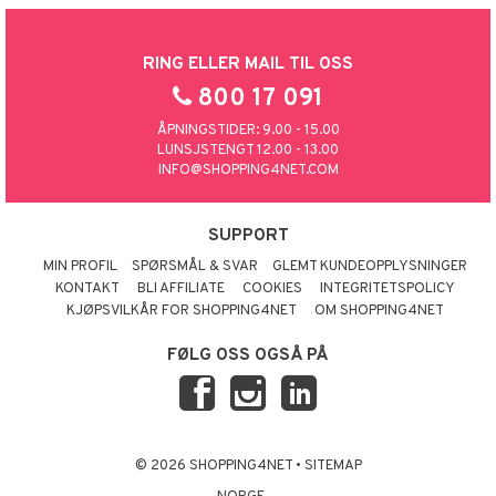
RING ELLER MAIL TIL OSS
800 17 091
ÅPNINGSTIDER: 9.00 - 15.00
LUNSJSTENGT 12.00 - 13.00
INFO@SHOPPING4NET.COM
SUPPORT
MIN PROFIL
SPØRSMÅL & SVAR
GLEMT KUNDEOPPLYSNINGER
KONTAKT
BLI AFFILIATE
COOKIES
INTEGRITETSPOLICY
KJØPSVILKÅR FOR SHOPPING4NET
OM SHOPPING4NET
FØLG OSS OGSÅ PÅ
© 2026 SHOPPING4NET
•
SITEMAP