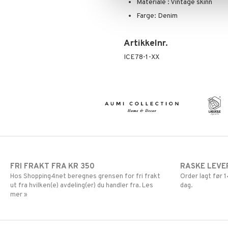
Materiale : Vintage skinn
Farge: Denim
Artikkelnr.
ICE78-1-XX
FRI FRAKT FRA KR 350
RASKE LEVE
Hos Shopping4net beregnes grensen for fri frakt
Order lagt før
ut fra hvilken(e) avdeling(er) du handler fra. Les
dag.
mer »