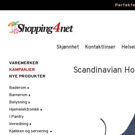
Perfekt
Skjønnhet
Kontaktlinser
Helse
VAREMERKER
Scandinavian Ho
KAMPANJER
NYE PRODUKTER
Baderom
Barnerom
Baderomsinnredning
Belysning
Baderomstekstiler
Barnelamper
Hjemelektronikk
Baderomstilbehør
Barnemøbler
Belysningstilbehør
I Pantry
Barneromsdekorasjon
Innelamper
Lyd
Innredning
Barneromsoppbevaring
LED-lys
Bordlamper
Kjøkken og servering
Barneromstekstiler
Lyselykter og lysestaker
Dekorasjoner
Taklamper