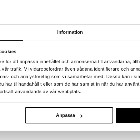
 hjem kuppene!
edningen til å gjøre kupp under vårt store SALG.
 fylles varehuset med fantastiske utsalgspriser på
nnende produkter.
Information
er til og med 31/8 2026, men vær rask –
oduktene dine kan fort gå tom!
ET »
cookies
e för att anpassa innehållet och annonserna till användarna, tillh
vår trafik. Vi vidarebefordrar även sådana identifierare och anna
Förkläde i buff
 kupp? I vår Outlet finner du mange produkter til
nnons- och analysföretag som vi samarbetar med. Dessa kan i sin
 til å gjøre et kupp mens dine favorittprodukter
DAY HOME
har tillhandahållit eller som de har samlat in när du har använt
1533
ortsatt användande av vår webbplats.
 holder!
(
or
kr
Anpassa
farge fra Scandinavian Home. Forkleet er laget av
justerbar nakkestropp.