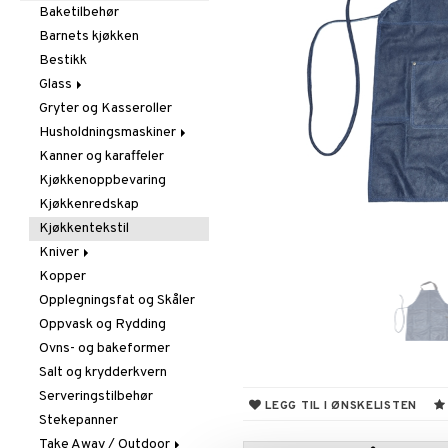
Utendørsbelysning
Duftlys og duftspreder
Bøker
Baketilbehør
Juledekorasjon
Figurer og Skulpturer
Barnets kjøkken
Lyselykter og lysestaker
Klokker
Bestikk
Oppbevaring og hyller
Krukker
Glass
Småmøbler
Metal Art
Hengere og kroker
Gryter og Kasseroller
Drikkeglass
Vaser
Hyller
Husholdningsmaskiner
Drink- og Cocktailglass
Veggdekorasjoner
Småoppbevaring og
Kanner og karaffeler
Ølglass
Andre maskiner
kurver
Kjøkkenoppbevaring
Sjampanjeglass
Blander og elektrisk
visper
Kjøkkenredskap
Snaps- og Avecglass
Brødristere
Kjøkkentekstil
Vinglass
Kaffe, Te og Espresso
Kniver
Whiskey- og
Cognacglass
Vannkoker
Kopper
Brødkniver
Opplegningsfat og Skåler
Knivesett
Oppvask og Rydding
Knivsliper og Bryner
Ovns- og bakeformer
Knivtilbehør
Salt og krydderkvern
Kokkekniver
Serveringstilbehør
Skjærebrett
LEGG TIL I ØNSKELISTEN
Stekepanner
Skrelle- og
grønnsakskniver
Take Away / Outdoor