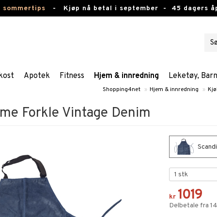
e sommertips
-
Kjøp nå betal i september -
45 dagers å
kost
Apotek
Fitness
Hjem & innredning
Leketøy, Bar
Shopping4net
»
Hjem & innredning
»
Kjø
me Forkle Vintage Denim
Scandi
1019
kr
Delbetale fra 1