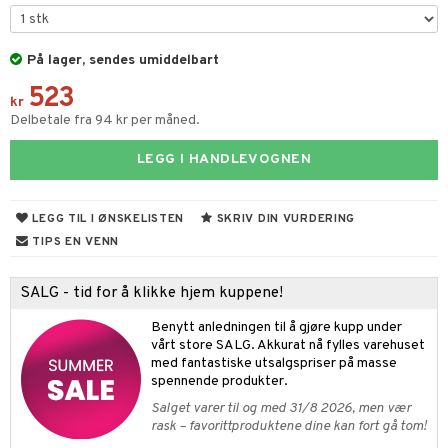
vtilbehør
og bakeformer
På lager, sendes umiddelbart
kekniver
 krydderkvern
523
ærebrett
kr
ngstilbehør
Delbetale fra 94 kr per måned.
elle- og grønnsakskniver
anner
LEGG I HANDLEVOGNEN
sialkniver
way / Outdoor
sker
ener
LEGG TIL I ØNSKELISTEN
SKRIV DIN VURDERING
bokser
etter
TIPS EN VENN
 bartilbehør
moskanner
e tallerkener
ring
SALG - tid for å klikke hjem kuppene!
moskopper
tallerkener
Benytt anledningen til å gjøre kupp under
vårt store SALG. Akkurat nå fylles varehuset
r & kroker
uter
med fantastiske utsalgspriser på masse
spennende produkter.
s
varing
tøy
mstekstiler
Salget varer til og med 31/8 2026, men vær
oppbevaring og kurver
en & Putevar
 & Pledd
liv
rask – favorittproduktene dine kan fort gå tom!
t