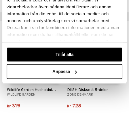
vidarebefordrar även sådana identifierare och annan
information från din enhet till de sociala medier och
Populære produkter
annons- och analysföretag som vi samarbetar med.
Dessa kan i sin tur kombinera informationen med annan
information som du har tillhandahållit eller som de har
samlat in när du har använt deras tjänster. Du godkänner
våra cookies vid fortsatt användande av vår webbplats.
Tillåt alla
Anpassa
Finnes i flere varianter
Finnes i flere varianter
Wildlife Garden Husholdningspapir
DIISH Disksett 5-deler
WILDLIFE GARDEN
ZONE DENMARK
319
728
kr
kr