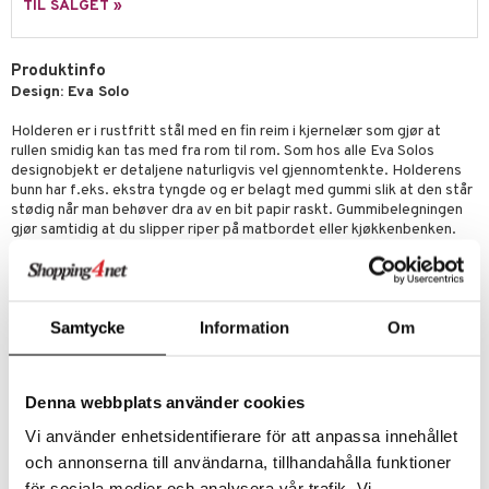
ker
er & Pledd
TIL SALGET »
r
tekstiler
us og Matere
ål & svar
gesett
 Grilltilbehør
rodukt
Produktinfo
g tepper
dskap
Design: Eva Solo
elingen
uter
r/potter
Holderen er i rustfritt stål med en fin reim i kjernelær som gjør at
rullen smidig kan tas med fra rom til rom. Som hos alle Eva Solos
mstekstiler
 insektsbeskyttelse
designobjekt er detaljene naturligvis vel gjennomtenkte. Holderens
bunn har f.eks. ekstra tyngde og er belagt med gummi slik at den står
en og Putevar
stødig når man behøver dra av en bit papir raskt. Gummibelegningen
gjør samtidig at du slipper riper på matbordet eller kjøkkenbenken.
er og Tepper
rsbelysning
Rustfritt stål med lærdetalj
gesett
e
Passer de fleste tørkepapirruller
Gummibelagt bunn med bra tyngde gjør at holderen står stødig på
bordet og ikke riper underlaget.
Samtycke
Information
Om
Størrelse: Høyde : 23,4 cm, Diameter: 13,4 cm
Material: Gummi, Rustfritt stål, Lær
Farg: Rustfritt stål
Denna webbplats använder cookies
Vi använder enhetsidentifierare för att anpassa innehållet
Artikkelnr.
och annonserna till användarna, tillhandahålla funktioner
IAJ07-1-XX
för sociala medier och analysera vår trafik. Vi