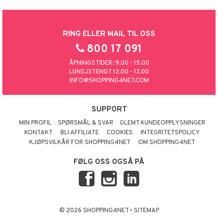
RING ELLER MAIL TIL OSS
800 17 091
ÅPNINGSTIDER: 9.00 - 15.00
LUNSJSTENGT 12.00 - 13.00
INFO@SHOPPING4NET.COM
SUPPORT
MIN PROFIL
SPØRSMÅL & SVAR
GLEMT KUNDEOPPLYSNINGER
KONTAKT
BLI AFFILIATE
COOKIES
INTEGRITETSPOLICY
KJØPSVILKÅR FOR SHOPPING4NET
OM SHOPPING4NET
FØLG OSS OGSÅ PÅ
© 2026 SHOPPING4NET
•
SITEMAP