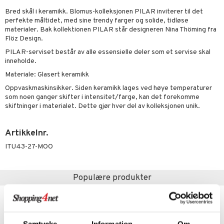
Bred skål i keramikk. Blomus-kolleksjonen PILAR inviterer til det
vtilbehør
og bakeformer
perfekte måltidet, med sine trendy farger og solide, tidløse
materialer. Bak kollektionen PILAR står designeren Nina Thöming fra
kekniver
 krydderkvern
Flöz Design.
ærebrett
ngstilbehør
PILAR-serviset består av alle essensielle deler som et servise skal
inneholde.
elle- og grønnsakskniver
anner
Materiale: Glasert keramikk
sialkniver
way / Outdoor
Oppvaskmaskinsikker. Siden keramikk lages ved høye temperaturer
som noen ganger skifter i intensitet/farge, kan det forekomme
sker
ener
skiftninger i materialet. Dette gjør hver del av kolleksjonen unik.
bokser
etter
 bartilbehør
Artikkelnr.
moskanner
e tallerkener
ring
ITU43-27-MOO
moskopper
tallerkener
r & kroker
uter
Populære produkter
s
varing
tøy
mstekstiler
kampanje
kampanje
-15%
-15%
oppbevaring og kurver
en & Putevar
 & Pledd
liv
t