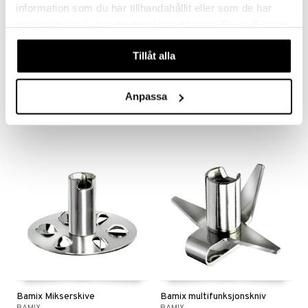
information som du har tillhandahållit eller som de har
samlat in när du har använt deras tjänster. Du godkänner
våra cookies vid fortsatt användande av vår webbplats.
Tillåt alla
Bamix Kjøtt- og grønnsakskniv
Bamix kvern
BAMIX
BAMIX
Anpassa
158
498
kr
kr
Bamix Mikserskive
Bamix multifunksjonskniv