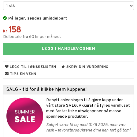
tekstil
På lager, sendes umiddelbart
158
dkniver
kr
Delbetale fra 60 kr per måned.
vesett
ingsfat og Skåler
LEGG I HANDLEVOGNEN
vsliper og Bryner
k og Rydding
vtilbehør
og bakeformer
LEGG TIL I ØNSKELISTEN
SKRIV DIN VURDERING
kekniver
 krydderkvern
TIPS EN VENN
ærebrett
ngstilbehør
SALG - tid for å klikke hjem kuppene!
elle- og grønnsakskniver
anner
Benytt anledningen til å gjøre kupp under
sialkniver
way / Outdoor
vårt store SALG. Akkurat nå fylles varehuset
med fantastiske utsalgspriser på masse
sker
ener
spennende produkter.
Salget varer til og med 31/8 2026, men vær
bokser
etter
 bartilbehør
rask – favorittproduktene dine kan fort gå tom!