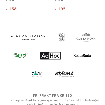
BAMIX
BAMIX
158
195
kr
kr
FRI FRAKT FRA KR 350
Hos Shopping4net beregnes grensen for fri frakt ut fra hvilken(e)
avdeling(er) du handler fra. Les mer »