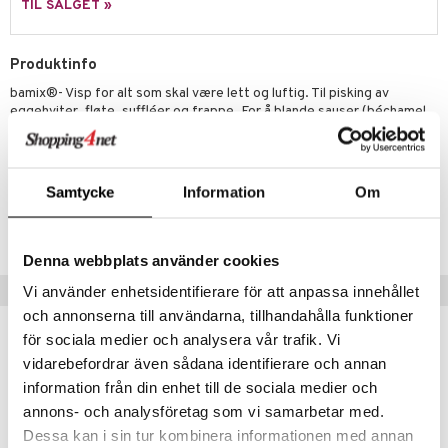
moskanner
e tallerkener
ring
TIL SALGET »
moskopper
tallerkener
Produktinfo
r & kroker
uter
bamix®- Visp for alt som skal være lett og luftig. Til pisking av
s
varing
tøy
mstekstiler
eggehviter, fløte, suffléer og frappe. For å blande sauser (béchamel,
hollandaise). Blander milkshakes og desserter, zabaglione eller
oppbevaring og kurver
en & Putevar
 & Pledd
liv
tiramisu glatt.
t
ker
er & Pledd
r
tekstiler
us og Matere
Samtycke
Information
Om
ål & svar
Artikkelnr.
gesett
 Grilltilbehør
ITK60-1-XX
rodukt
g tepper
dskap
Denna webbplats använder cookies
elingen
uter
r/potter
Populære produkter
Vi använder enhetsidentifierare för att anpassa innehållet
och annonserna till användarna, tillhandahålla funktioner
mstekstiler
 insektsbeskyttelse
för sociala medier och analysera vår trafik. Vi
en og Putevar
vidarebefordrar även sådana identifierare och annan
information från din enhet till de sociala medier och
er og Tepper
rsbelysning
annons- och analysföretag som vi samarbetar med.
gesett
e
Dessa kan i sin tur kombinera informationen med annan