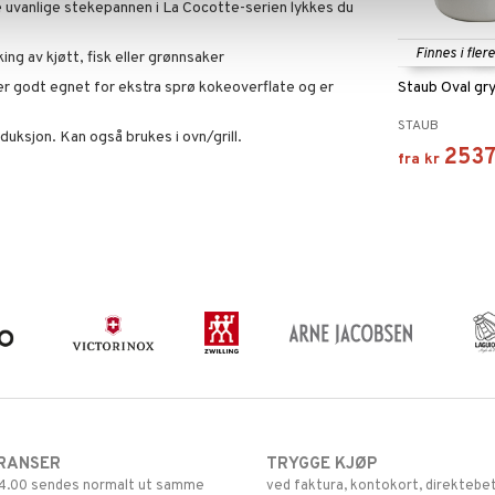
 uvanlige stekepannen i La Cocotte-serien lykkes du
Finnes i fler
ng av kjøtt, fisk eller grønnsaker
er godt egnet for ekstra sprø kokeoverflate og er
Staub Oval gr
STAUB
nduksjon. Kan også brukes i ovn/grill.
253
fra
kr
RANSER
TRYGGE KJØP
 14.00 sendes normalt ut samme
ved faktura, kontokort, direktebet