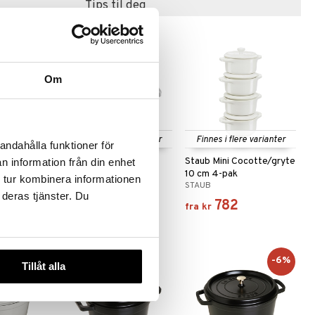
Tips til deg
-28%
Om
Finnes i flere varianter
Finnes i flere varianter
andahålla funktioner för
 1,2 L
Staub Knopp i metall
Staub Mini Cocotte/gryte
n information från din enhet
10 cm 4-pak
 tur kombinera informationen
STAUB
STAUB
 deras tjänster. Du
217
782
.
kr
1599
)
fra
kr
fra
kr
-6%
Tillåt alla