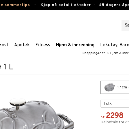
te sommertips
-
Kjøp nå betal i oktober -
45 dagers åpe
kost
Apotek
Fitness
Hjem & innredning
Leketøy, Bar
Shopping4net
»
Hjem & inn
 1 L
17 cm -
2298
kr
Delbetale fra 2