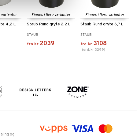
e varianter
Finnes i flere varianter
Finnes i flere varianter
yte 4,2 L
Staub Rund gryte 2,2 L
Staub Rund gryte 6,7 L
STAUB
STAUB
7
2039
3108
fra
kr
fra
kr
(
ord.
kr
3299
)
aling og