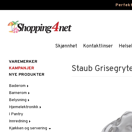
Perfek
Skjønnhet
Kontaktlinser
Helse
VAREMERKER
Staub Grisegryte
KAMPANJER
NYE PRODUKTER
Baderom
Barnerom
Baderomsinnredning
Belysning
Baderomstekstiler
Barnelamper
Hjemelektronikk
Baderomstilbehør
Barnemøbler
Belysningstilbehør
I Pantry
Barneromsdekorasjon
Innelamper
Lyd
Innredning
Barneromsoppbevaring
LED-lys
Bordlamper
Kjøkken og servering
Barneromstekstiler
Lyselykter og lysestaker
Dekorasjoner
Taklamper