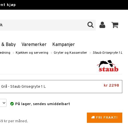
nt kjøp
n & Baby
Varemerker
Kampanjer
redning
»
Kjøkken og servering
»
Gryter og Kasseroller
»
Staub Grisegryte 1 L
kr 2298
 Grå - Staub Grisegryte 1 L
På lager, sendes umiddelbart
FRI FRAKT!
59 kr per måned.