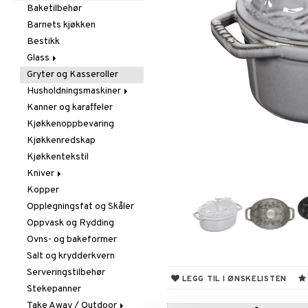
Utendørsbelysning
Duftlys og duftspreder
Bøker
Baketilbehør
Juledekorasjon
Figurer og Skulpturer
Barnets kjøkken
Lyselykter og lysestaker
Klokker
Bestikk
Oppbevaring og hyller
Krukker
Glass
Småmøbler
Metal Art
Hengere og kroker
Gryter og Kasseroller
Drikkeglass
Vaser
Hyller
Husholdningsmaskiner
Drink- og Cocktailglass
Veggdekorasjoner
Småoppbevaring og
Kanner og karaffeler
Ølglass
Andre maskiner
kurver
Kjøkkenoppbevaring
Sjampanjeglass
Blander og elektrisk
visper
Kjøkkenredskap
Snaps- og Avecglass
Brødristere
Kjøkkentekstil
Vinglass
Kaffe, Te og Espresso
Kniver
Whiskey- og
Cognacglass
Vannkoker
Kopper
Brødkniver
Opplegningsfat og Skåler
Knivesett
Oppvask og Rydding
Knivsliper og Bryner
Ovns- og bakeformer
Knivtilbehør
Salt og krydderkvern
Kokkekniver
Serveringstilbehør
Skjærebrett
LEGG TIL I ØNSKELISTEN
Stekepanner
Skrelle- og
grønnsakskniver
Take Away / Outdoor