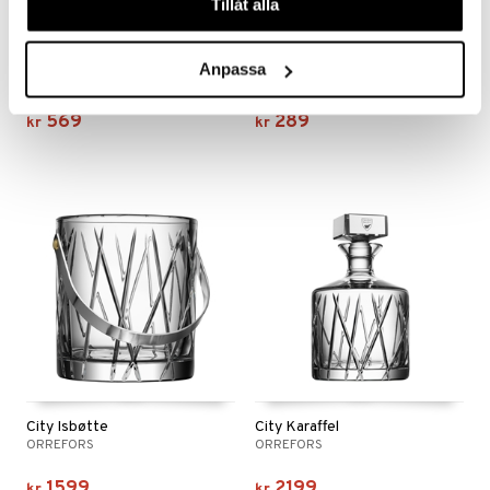
Tillåt alla
City Highball 4 stk/pakke
City Isbiter 4-pack
Anpassa
ORREFORS
ORREFORS
569
289
kr
kr
City Isbøtte
City Karaffel
ORREFORS
ORREFORS
1599
2199
kr
kr