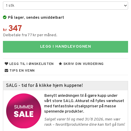
nder og elektrisk visper
noppbevaring
dristere
På lager, sendes umiddelbart
nredskap
347
fe, Te og Espresso
tekstil
kr
Delbetale fra 77 kr per måned.
nkoker
LEGG I HANDLEVOGNEN
dkniver
vesett
ingsfat og Skåler
LEGG TIL I ØNSKELISTEN
SKRIV DIN VURDERING
vsliper og Bryner
k og Rydding
TIPS EN VENN
vtilbehør
og bakeformer
SALG - tid for å klikke hjem kuppene!
kekniver
 krydderkvern
Benytt anledningen til å gjøre kupp under
ærebrett
ngstilbehør
vårt store SALG. Akkurat nå fylles varehuset
med fantastiske utsalgspriser på masse
elle- og grønnsakskniver
anner
spennende produkter.
sialkniver
Salget varer til og med 31/8 2026, men vær
way / Outdoor
rask – favorittproduktene dine kan fort gå tom!