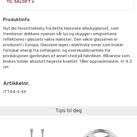
sker
ener
TIL SALGET »
bokser
etter
 bartilbehør
Produktinfo
moskanner
e tallerkener
ring
Nyt din favorittwhisky fra dette klassiske whiskyglasset, som
moskopper
tallerkener
fremhever drikkens nyanser når lys og skygger i omgivelsene
reflekteres i glassets vakre mønster. Den vakre glasserien er
r & kroker
uter
produsert i Europa. Glassene lages i elektriske ovner som bruker
fornybar energi fra solfangere, og overskuddsvarmen fra
s
varing
tøy
mstekstiler
produksjonen gjenbrukes et annet sted på fabrikken. Råvarene som
brukes holder absolutt høyeste kvalitet. Tåler oppvaskmaskin. H: 9,5
oppbevaring og kurver
en & Putevar
 & Pledd
liv
cm
t
ker
er & Pledd
r
tekstiler
us og Matere
ål & svar
Artikkelnr.
gesett
 Grilltilbehør
rodukt
ITT44-6-XX
g tepper
dskap
elingen
uter
r/potter
Tips til deg
mstekstiler
 insektsbeskyttelse
en og Putevar