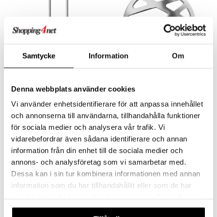
er og Tepper
rsbelysning
gesett
e
Samtycke
Information
Om
City Drinkskje 2-pack
City Glassunderlegg 4 stk/pakke
Denna webbplats använder cookies
ORREFORS
ORREFORS
Vi använder enhetsidentifierare för att anpassa innehållet
199
399
kr
kr
och annonserna till användarna, tillhandahålla funktioner
för sociala medier och analysera vår trafik. Vi
vidarebefordrar även sådana identifierare och annan
information från din enhet till de sociala medier och
annons- och analysföretag som vi samarbetar med.
Dessa kan i sin tur kombinera informationen med annan
information som du har tillhandahållit eller som de har
samlat in när du har använt deras tjänster. Du godkänner
våra cookies vid fortsatt användande av vår webbplats.