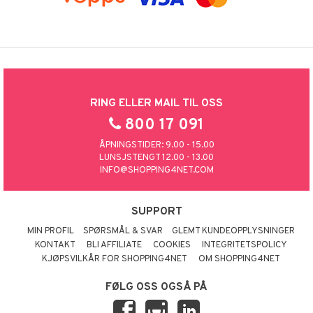
RING ELLER MAIL TIL OSS
800 17 091
ÅPNINGSTIDER: 9.00 - 15.00
LUNSJSTENGT 12.00 - 13.00
INFO@SHOPPING4NET.COM
SUPPORT
MIN PROFIL
SPØRSMÅL & SVAR
GLEMT KUNDEOPPLYSNINGER
KONTAKT
BLI AFFILIATE
COOKIES
INTEGRITETSPOLICY
KJØPSVILKÅR FOR SHOPPING4NET
OM SHOPPING4NET
FØLG OSS OGSÅ PÅ