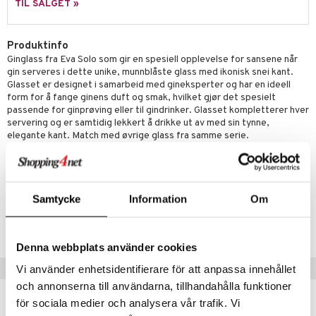
sker
ener
TIL SALGET »
bokser
etter
 bartilbehør
Produktinfo
moskanner
e tallerkener
ring
Ginglass fra Eva Solo som gir en spesiell opplevelse for sansene når
moskopper
gin serveres i dette unike, munnblåste glass med ikonisk snei kant.
tallerkener
Glasset er designet i samarbeid med gineksperter og har en ideell
form for å fange ginens duft og smak, hvilket gjør det spesielt
r & kroker
uter
passende for ginprøving eller til gindrinker. Glasset kompletterer hver
servering og er samtidig lekkert å drikke ut av med sin tynne,
s
varing
tøy
mstekstiler
elegante kant. Match med øvrige glass fra samme serie.
oppbevaring og kurver
en & Putevar
 & Pledd
liv
Material: Munnblåst glass
t
Størrelse: Høyde: 19,4 cm
ker
er & Pledd
r
tekstiler
us og Matere
ål & svar
gesett
Samtycke
Information
Om
 Grilltilbehør
Artikkelnr.
rodukt
g tepper
dskap
IAU56-1-XX
elingen
Denna webbplats använder cookies
uter
r/potter
Tips til deg
Vi använder enhetsidentifierare för att anpassa innehållet
mstekstiler
och annonserna till användarna, tillhandahålla funktioner
en og Putevar
rsbelysning
för sociala medier och analysera vår trafik. Vi