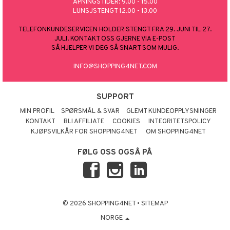
ÅPNINGSTIDER: 9.00 - 15.00
LUNSJSTENGT 12.00 - 13.00
TELEFONKUNDESERVICEN HOLDER STENGT FRA 29. JUNI TIL 27.
JULI. KONTAKT OSS GJERNE VIA E-POST
SÅ HJELPER VI DEG SÅ SNART SOM MULIG.
INFO@SHOPPING4NET.COM
SUPPORT
MIN PROFIL
SPØRSMÅL & SVAR
GLEMT KUNDEOPPLYSNINGER
KONTAKT
BLI AFFILIATE
COOKIES
INTEGRITETSPOLICY
KJØPSVILKÅR FOR SHOPPING4NET
OM SHOPPING4NET
FØLG OSS OGSÅ PÅ
© 2026 SHOPPING4NET
•
SITEMAP
NORGE