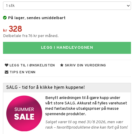
nder og elektrisk visper
noppbevaring
dristere
På lager, sendes umiddelbart
nredskap
328
fe, Te og Espresso
tekstil
kr
Delbetale fra 76 kr per måned.
nkoker
LEGG I HANDLEVOGNEN
dkniver
vesett
ingsfat og Skåler
LEGG TIL I ØNSKELISTEN
SKRIV DIN VURDERING
vsliper og Bryner
k og Rydding
TIPS EN VENN
vtilbehør
og bakeformer
SALG - tid for å klikke hjem kuppene!
kekniver
 krydderkvern
Benytt anledningen til å gjøre kupp under
ærebrett
ngstilbehør
vårt store SALG. Akkurat nå fylles varehuset
med fantastiske utsalgspriser på masse
elle- og grønnsakskniver
anner
spennende produkter.
sialkniver
Salget varer til og med 31/8 2026, men vær
way / Outdoor
rask – favorittproduktene dine kan fort gå tom!