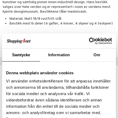
ker
er & Pledd
r
tekstiler
us og Matere
kunstner og samtidig pioner innen industriell design. Hans bestikk
ål & svar
selges over hele verden og er representert i noen av verdens mest
gesett
 Grilltilbehør
kjente designmuseum. Bestikkene tåler maskinvask.
rodukt
Material: Matt 18/8 rustfritt stål
g tepper
dskap
Bestikk med 16 deler (4 gafler, 4 kniver, 4 skjeer og 4 teskjeer)
elingen
uter
r/potter
Artikkelnr.
mstekstiler
IAU77-1-XX
en og Putevar
rsbelysning
Samtycke
Information
Om
er og Tepper
e
Tips til deg
gesett
Denna webbplats använder cookies
Vi använder enhetsidentifierare för att anpassa innehållet
och annonserna till användarna, tillhandahålla funktioner
för sociala medier och analysera vår trafik. Vi
vidarebefordrar även sådana identifierare och annan
information från din enhet till de sociala medier och
annons- och analysföretag som vi samarbetar med.