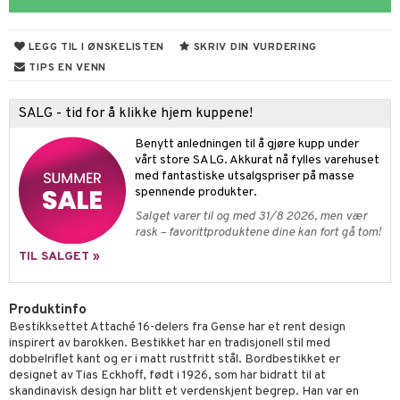
vtilbehør
og bakeformer
LEGG TIL I ØNSKELISTEN
SKRIV DIN VURDERING
kekniver
 krydderkvern
TIPS EN VENN
ærebrett
ngstilbehør
SALG - tid for å klikke hjem kuppene!
elle- og grønnsakskniver
anner
Benytt anledningen til å gjøre kupp under
sialkniver
way / Outdoor
vårt store SALG. Akkurat nå fylles varehuset
med fantastiske utsalgspriser på masse
sker
ener
spennende produkter.
bokser
etter
Salget varer til og med 31/8 2026, men vær
 bartilbehør
rask – favorittproduktene dine kan fort gå tom!
moskanner
e tallerkener
ring
TIL SALGET »
moskopper
tallerkener
Produktinfo
r & kroker
uter
Bestikksettet Attaché 16-delers fra Gense har et rent design
inspirert av barokken. Bestikket har en tradisjonell stil med
s
varing
tøy
mstekstiler
dobbelriflet kant og er i matt rustfritt stål. Bordbestikket er
oppbevaring og kurver
en & Putevar
 & Pledd
liv
designet av Tias Eckhoff, født i 1926, som har bidratt til at
t
skandinavisk design har blitt et verdenskjent begrep. Han var en