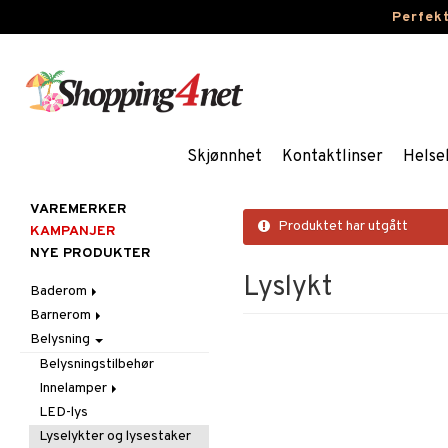
Perfek
Skjønnhet
Kontaktlinser
Helse
VAREMERKER
Produktet har utgått
KAMPANJER
NYE PRODUKTER
Lyslykt
Baderom
Barnerom
Baderomsinnredning
Belysning
Baderomstekstiler
Barnelamper
Baderomstilbehør
Barnemøbler
Belysningstilbehør
Barneromsdekorasjon
Innelamper
Barneromsoppbevaring
LED-lys
Bordlamper
Barneromstekstiler
Lyselykter og lysestaker
Taklamper