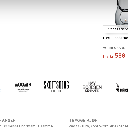
Finnes i fler
DWL Lantern
HOLMEGAARD
588
fra
kr
RANSER
TRYGGE KJØP
 14.00 sendes normalt ut samme
ved faktura, kontokort, direktebet