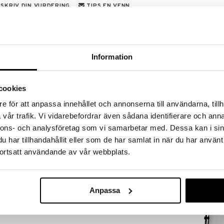
SKRIV DIN VURDERING
TIPS EN VENN
tørrelser som skaper en koselig og varmende følelse,
mme eller på din uteplats. Material rustfritt stål og
t vattert bunn i svart så den ikke riper underlaget og
Information
så at du enkelt kan bære lykten med deg dit du vil.
.
cookies
e för att anpassa innehållet och annonserna till användarna, tillh
vår trafik. Vi vidarebefordrar även sådana identifierare och anna
nnons- och analysföretag som vi samarbetar med. Dessa kan i sin
har tillhandahållit eller som de har samlat in när du har använt
Alster Candel
aluminium 5-a
ortsatt användande av vår webbplats.
DORRE
750
kr
Anpassa