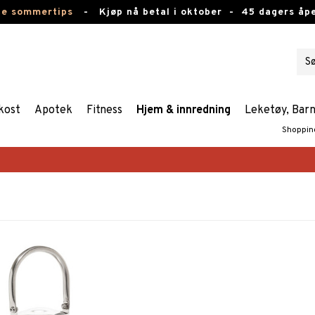
te sommertips
-
Kjøp nå betal i oktober -
45 dagers åpe
kost
Apotek
Fitness
Hjem & innredning
Leketøy, Bar
Shoppin