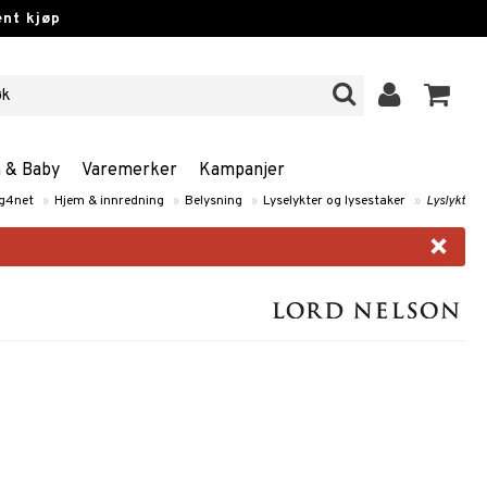
nt kjøp
n & Baby
Varemerker
Kampanjer
g4net
»
Hjem & innredning
»
Belysning
»
Lyselykter og lysestaker
»
Lyslykt
×