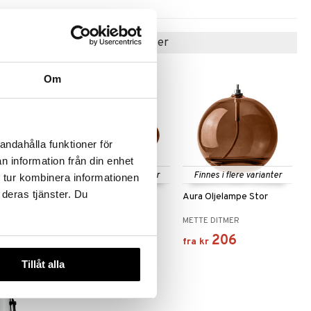
Populære produkter
Om
andahålla funktioner för
n information från din enhet
Finnes i flere varianter
Finnes i flere varianter
 tur kombinera informationen
 deras tjänster. Du
abra
Aura Oljelampe Liten
Aura Oljelampe Stor
rmet
METTE DITMER
METTE DITMER
229
206
kr
fra
kr
Tillåt alla