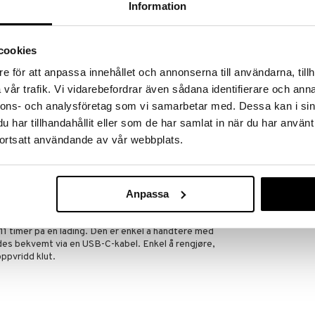
 hjem kuppene!
Information
edningen til å gjøre kupp under vårt store SALG.
 fylles varehuset med fantastiske utsalgspriser på
cookies
nnende produkter.
e för att anpassa innehållet och annonserna till användarna, tillh
er til og med 31/8 2026, men vær rask –
oduktene dine kan fort gå tom!
vår trafik. Vi vidarebefordrar även sådana identifierare och anna
nnons- och analysföretag som vi samarbetar med. Dessa kan i sin
ET »
har tillhandahållit eller som de har samlat in när du har använt
ortsatt användande av vår webbplats.
Finnes i fler
Soft Spot Sol
g kompromissløs kombinasjon av design og
fjernet for å skape en lampe som er vakker i sin
ROSENDAHL
Anpassa
yrt med energibesparende LED-teknologi. Takket
1089
kan den plasseres overalt i hjemmet. Sett den i
fra
kr
a med den trådløse lampen ut på balkongen. Lampen
l 11 timer på en lading. Den er enkel å håndtere med
des bekvemt via en USB-C-kabel. Enkel å rengjøre,
ppvridd klut.