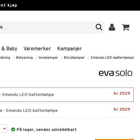
nt kjøp
n & Baby
Varemerker
Kampanjer
edning
»
Belysning
»
Innelamper
»
Bordlamper
»
Emendo LED-batterilampe
kr 2529
- Emendo LED-batterilampe
kr 2529
e - Emendo LED-batterilampe
På lager, sendes umiddelbart