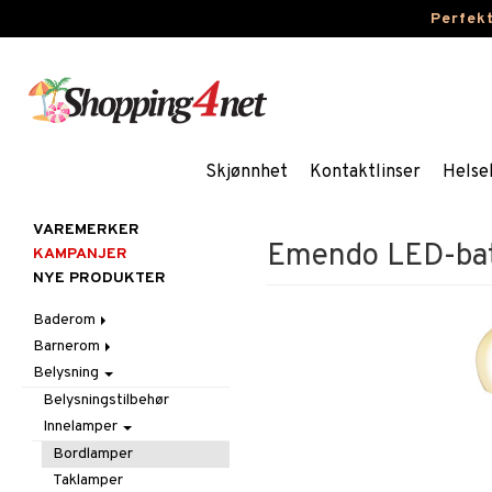
Perfek
Skjønnhet
Kontaktlinser
Helse
VAREMERKER
Emendo LED-bat
KAMPANJER
NYE PRODUKTER
Baderom
Barnerom
Baderomsinnredning
Belysning
Baderomstekstiler
Barnelamper
Baderomstilbehør
Barnemøbler
Belysningstilbehør
Barneromsdekorasjon
Innelamper
Barneromsoppbevaring
Bordlamper
Barneromstekstiler
Taklamper