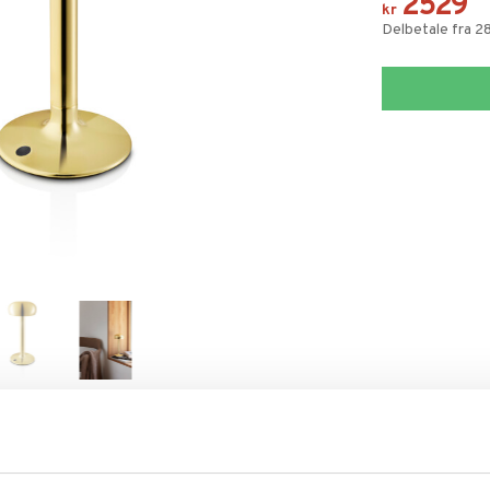
2529
kr
Delbetale fra 2
SKRIV DIN VURDERING
TIPS EN VENN