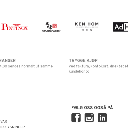
RANSER
TRYGGE KJØP
 14.00 sendes normalt ut samme
ved faktura, kontokort, direktebet
kundekonto.
FØLG OSS OGSÅ PÅ
SVAR
OPPLYSNINGER