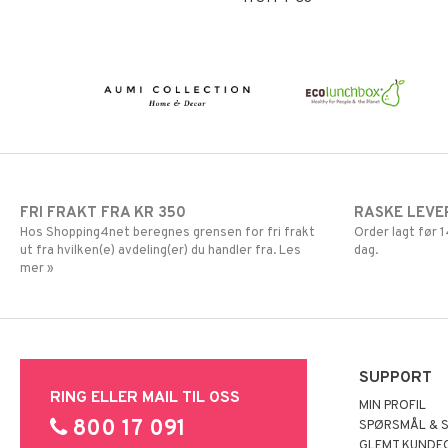
FRI FRAKT FRA KR 350
RASKE LEVE
Hos Shopping4net beregnes grensen for fri frakt
Order lagt før
ut fra hvilken(e) avdeling(er) du handler fra. Les
dag.
mer »
SUPPORT
RING ELLER MAIL TIL OSS
MIN PROFIL
800 17 091
SPØRSMÅL & 
GLEMT KUNDE