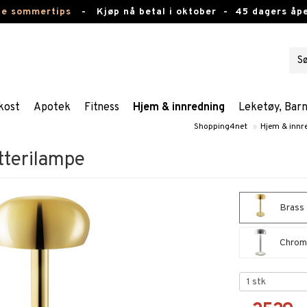
te sommertips
-
Kjøp nå betal i oktober -
45 dagers åpe
kost
Apotek
Fitness
Hjem & innredning
Leketøy, Bar
Shopping4net
»
Hjem & innr
terilampe
Brass 
Chrom