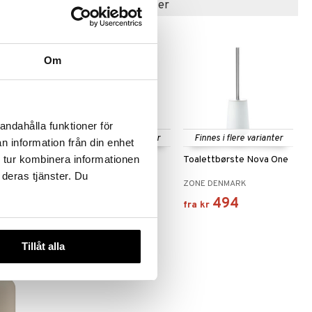
Populære produkter
Om
andahålla funktioner för
e varianter
Finnes i flere varianter
Finnes i flere varianter
n information från din enhet
 tur kombinera informationen
ova One
Pedalbøtte Nova 3L
Toalettbørste Nova One
 deras tjänster. Du
K
ZONE DENMARK
ZONE DENMARK
582
494
fra
kr
fra
kr
Tillåt alla