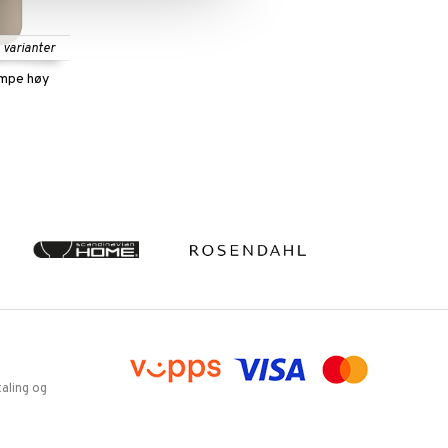
e varianter
mpe høy
aling og