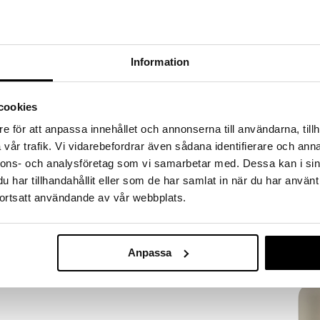
 hjem kuppene!
edningen til å gjøre kupp under vårt store SALG.
 fylles varehuset med fantastiske utsalgspriser på
nnende produkter.
Information
er til og med 31/8 2026, men vær rask –
oduktene dine kan fort gå tom!
cookies
ET »
e för att anpassa innehållet och annonserna till användarna, tillh
Finnes i fler
vår trafik. Vi vidarebefordrar även sådana identifierare och anna
nnons- och analysföretag som vi samarbetar med. Dessa kan i sin
Såpepumpe N
lrene og funksjonelle Citadel pedalbøtte. Bøtten har
har tillhandahållit eller som de har samlat in när du har använt
bruke hendene og unngår kontakt med bakterier og
ZONE DENMAR
automatisk og beveger seg mykt og stille.
ortsatt användande av vår webbplats.
318
 indre del og er derfor ikke synlige. Pedalbøtten
fra
kr
litet og designet med fokus på holdbarhet og
farger.
Anpassa