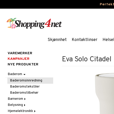
Perfek
Skjønnhet
Kontaktlinser
Helse
VAREMERKER
Eva Solo Citadel
KAMPANJER
NYE PRODUKTER
Baderom
Baderomsinnredning
Baderomstekstiler
Baderomstilbehør
Barnerom
Belysning
Barnelamper
Hjemelektronikk
Barnemøbler
Belysningstilbehør