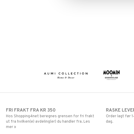
FRI FRAKT FRA KR 350
RASKE LEVE
Hos Shopping4net beregnes grensen for fri frakt
Order lagt før
ut fra hvilken(e) avdeling(er) du handler fra. Les
dag.
mer »