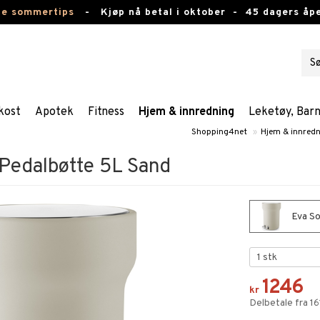
te sommertips
-
Kjøp nå betal i oktober -
45 dagers åpe
kost
Apotek
Fitness
Hjem & innredning
Leketøy, Bar
Shopping4net
»
Hjem & innred
 Pedalbøtte 5L Sand
Eva So
1246
kr
Delbetale fra 16