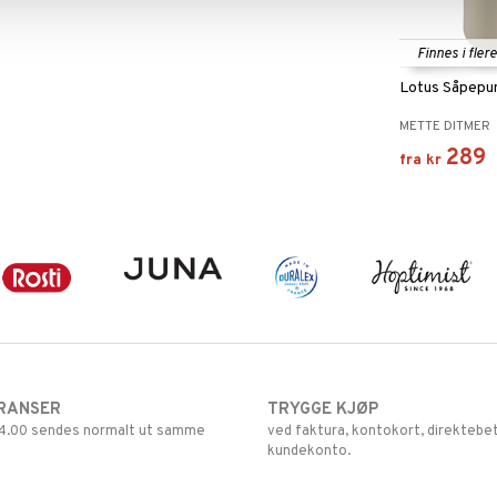
Finnes i fler
Lotus Såpepu
METTE DITMER
289
fra
kr
RANSER
TRYGGE KJØP
 14.00 sendes normalt ut samme
ved faktura, kontokort, direktebet
kundekonto.