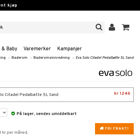
nt kjøp
n & Baby
Varemerker
Kampanjer
ning
»
Baderom
»
Baderomsinnredning
»
Eva Solo Citadel Pedalbøtte 5L Sand
kr 1246
lo Citadel Pedalbøtte 5L Sand
På lager, sendes umiddelbart
FRI FRAKT!
1 kr per måned.