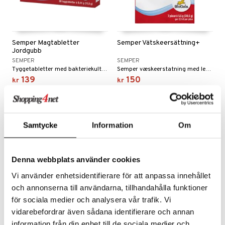
t
stillende
miner
ål & svar
letter
min
rodukt
Semper Magtabletter
Semper Vätskeersättning+
Jordgubb
elingen
SEMPER
SEMPER
m
Tyggetabletter med bakteriekultur for barn fra 3 år og voksne.
Semper væskeerstatning med levende bakteriekultur brukes for å tilføre kroppen væske og salter, for eksempel ved diaré.
139
150
kr
kr
strømper
estrømpe
ium
-8%
r dag
isinsk støttestrømpe
taminer
Samtycke
Information
Om
Denna webbplats använder cookies
Vi använder enhetsidentifierare för att anpassa innehållet
och annonserna till användarna, tillhandahålla funktioner
för sociala medier och analysera vår trafik. Vi
vidarebefordrar även sådana identifierare och annan
Semper Multi-drops
information från din enhet till de sociala medier och