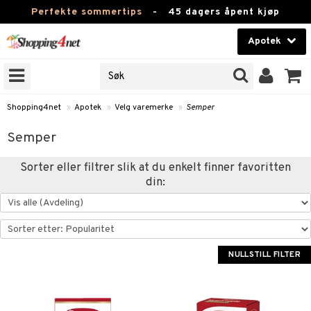
Perfekte sommertips
-
45 dagers åpent kjøp
Apotek
RKER
Skjønnhet
JER
ODUKTER
Kontaktlinser
Shopping4net
»
Apotek
»
Velg varemerke
»
Semper
Helsekost
Semper
Apotek
er
ray
Sorter eller filtrer slik at du enkelt finner favoritten
din:
åper
ester
Fitness
se & Feber
ykkmåler
Hjem & innredning
et & Amming
tet & Eggløsning
oppere
Leketøy, Barn & Baby
ertermometre
dpleie
Forkjølelse & Verk
ndt & Heshet
skyttelse & Innlegg
NULLSTILL FILTER
Varemerker
 Føtter
umpe
Kampanjer
ne
dler
ray
ie
e