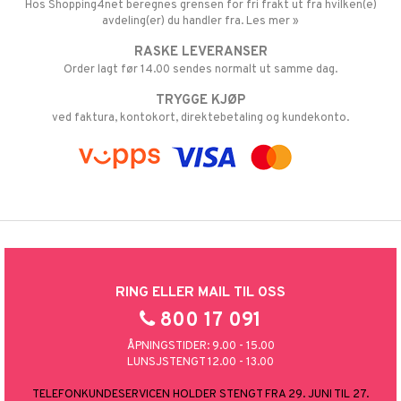
Hos Shopping4net beregnes grensen for fri frakt ut fra hvilken(e)
avdeling(er) du handler fra. Les mer »
RASKE LEVERANSER
Order lagt før 14.00 sendes normalt ut samme dag.
TRYGGE KJØP
ved faktura, kontokort, direktebetaling og kundekonto.
RING ELLER MAIL TIL OSS
800 17 091
ÅPNINGSTIDER: 9.00 - 15.00
LUNSJSTENGT 12.00 - 13.00
TELEFONKUNDESERVICEN HOLDER STENGT FRA 29. JUNI TIL 27.