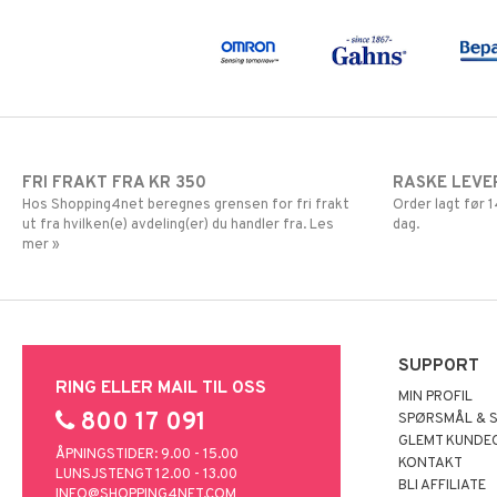
FRI FRAKT FRA KR 350
RASKE LEVE
Hos Shopping4net beregnes grensen for fri frakt
Order lagt før
ut fra hvilken(e) avdeling(er) du handler fra. Les
dag.
mer »
SUPPORT
RING ELLER MAIL TIL OSS
MIN PROFIL
800 17 091
SPØRSMÅL & 
GLEMT KUNDE
ÅPNINGSTIDER: 9.00 - 15.00
KONTAKT
LUNSJSTENGT 12.00 - 13.00
BLI AFFILIATE
INFO@SHOPPING4NET.COM