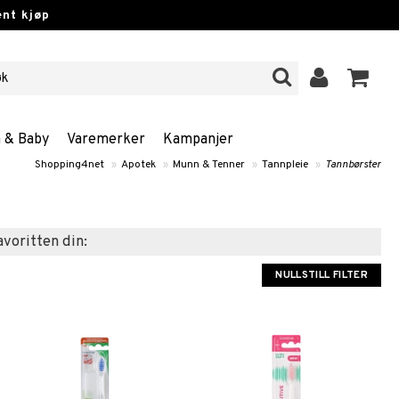
nt kjøp
n & Baby
Varemerker
Kampanjer
Shopping4net
»
Apotek
»
Munn & Tenner
»
Tannpleie
»
Tannbørster
favoritten din:
NULLSTILL FILTER