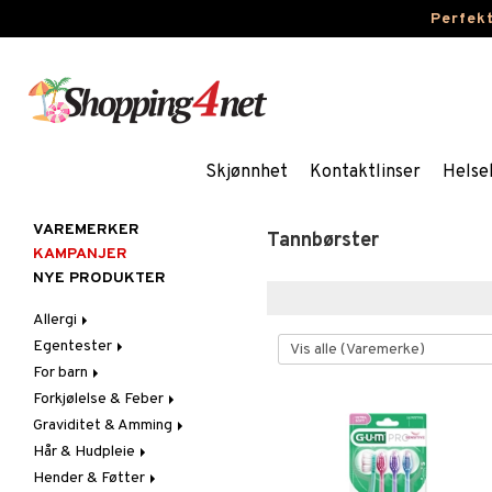
Perfek
Skjønnhet
Kontaktlinser
Helse
VAREMERKER
Tannbørster
KAMPANJER
NYE PRODUKTER
Allergi
Egentester
Nesespray
For barn
Øyendråper
Andre tester
Forkjølelse & Feber
Blodtrykkmåler
Bleier
Graviditet & Amming
Graviditet & Eggløsning
Blodstoppere
Feber
Hår & Hudpleie
Feber, Forkjølelse & Verk
Halsvondt & Heshet
Brystbeskyttelse &
Febertermometre
Innlegg
Hender & Føtter
Hår
Hoste
Ansikt