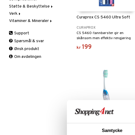
Støtte & Beskyttelse
Verk & Ledd
Reisesyke
Blodstoppere
Håndsprit
Verk
Solkrem
Førstehjelp
Albue
Curaprox CS 5460 Ultra Soft
Vitaminer & Mineraler
Plaster & Teip
Håndledd
Kulde & Varme
CURAPROX
Sår
Is
Muskelverk
A,D,E & K
Support
CS 5460-tannbørster gir en
Knær
Smertestillende
B-Vitaminer
skånsom men effektiv rengjøring
Spørsmål & svar
Legg
C-Vitamin
Tabletter
med ultramyke børstehår.
199
kr
Ønsk produkt
Nakke
Jern
Om avdelingen
Rygg
Kalsium
Støttestrømper
Krom
Vrist
Magnesium
Knestrømpe
Multivitaminer
Medisinsk
Hver dag
støttestrømpe
Øvrig
Selen
Sink
Samtycke
GUM Resetandborste