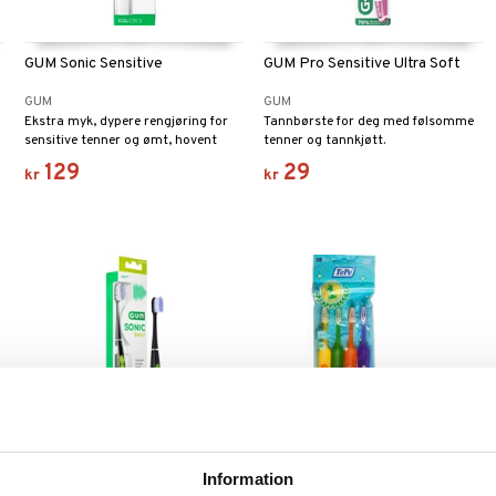
GUM Sonic Sensitive
GUM Pro Sensitive Ultra Soft
GUM
GUM
Ekstra myk, dypere rengjøring for
Tannbørste for deg med følsomme
sensitive tenner og ømt, hovent
tenner og tannkjøtt.
tannkjøtt.
129
29
kr
kr
Information
GUM ActiVital Sonic Toothbrush
TePe Kids Extra Soft