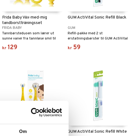
Frida Baby Väx-med-mig
GUM ActiVital Sonic Refill Black
tandborstträningsset
FRIDA BABY
GUM
Tannbørsteduoen som lærer ut
Refill-pakke med 2 st
sunne vaner fra tannløse smil til
erstatningsbørster til GUM ActiVital
småbarnstenner.
Sonic Toothbrush.
129
59
kr
kr
Om
Frida Baby Trippelvinklad
GUM ActiVital Sonic Refill White