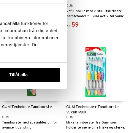
tandkramare
FRIDA BABY
GUM
Unikt børstehode med tre vinkler
Refill-pakke med 2 stk. utskiftbare
angriper plakk raskt ved å rengjøre
børstehoder til GUM ActiVital Sonic
alle sider samtidig.
Toothbrush White
andahålla funktioner för
79
59
kr
kr
n information från din enhet
 tur kombinera informationen
 deras tjänster. Du
Tillåt alla
GUM Technique Tandborste
GUM Technique+ Tandborste
Vuxen Mjuk
GUM
GUM
Tannbørste med spesialdesign for
Myke tannbørster fra Gum som
avansert børsting.
holder tennene dine friske og sterke.