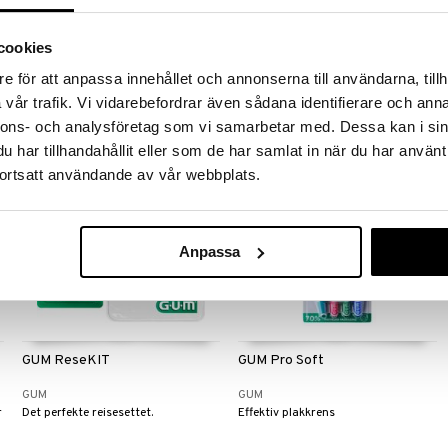
Black
GUM
TEPE
e
Vibrerende tannbørste
Ekstra myk tannbørste for barn.
cookies
e för att anpassa innehållet och annonserna till användarna, tillh
119
59
kr
kr
vår trafik. Vi vidarebefordrar även sådana identifierare och anna
nnons- och analysföretag som vi samarbetar med. Dessa kan i sin
har tillhandahållit eller som de har samlat in när du har använt
ortsatt användande av vår webbplats.
Anpassa
GUM ReseKIT
GUM Pro Soft
GUM
GUM
r
Det perfekte reisesettet.
Effektiv plakkrens