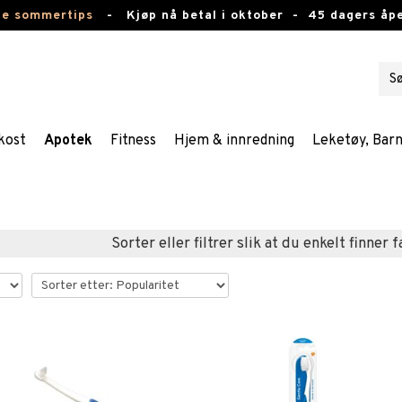
te sommertips
-
Kjøp nå betal i oktober -
45 dagers åpe
kost
Apotek
Fitness
Hjem & innredning
Leketøy, Bar
Sorter eller filtrer slik at du enkelt finner 