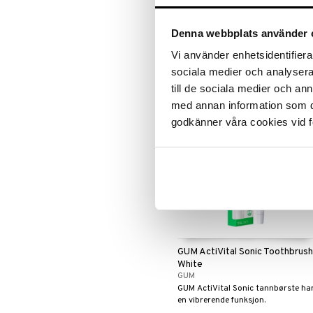
GUM
Smidig sammenleggbar tannbørst
Denna webbplats använder 
til å ta med på reise.
Vi använder enhetsidentifierar
29
kr
sociala medier och analysera 
till de sociala medier och a
med annan information som du 
godkänner våra cookies vid f
GUM ActiVital Sonic Toothbrush
White
GUM
GUM ActiVital Sonic tannbørste ha
en vibrerende funksjon.