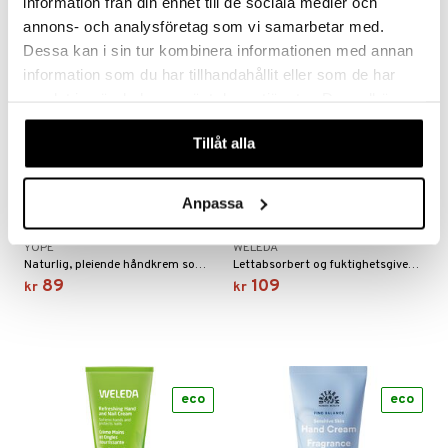
information från din enhet till de sociala medier och
annons- och analysföretag som vi samarbetar med.
eco
Dessa kan i sin tur kombinera informationen med annan
information som du har tillhandahållit eller som de har
samlat in när du har använt deras tjänster. Du godkänner
våra cookies vid fortsatt användande av vår webbplats.
Tillåt alla
Anpassa
YOPE Tangerine &
Weleda Sensitive Hand
Raspberry Hand Cream
Cream
YOPE
WELEDA
Naturlig, pleiende håndkrem som dufter av frisk mandarin og søte bringebær.
Lettabsorbert og fuktighetsgivende håndkrem som beroliger irritert hud.
89
109
kr
kr
eco
eco