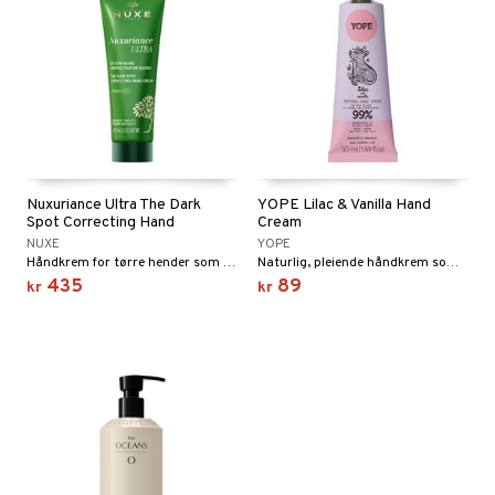
Nuxuriance Ultra The Dark
YOPE Lilac & Vanilla Hand
Spot Correcting Hand
Cream
NUXE
YOPE
Håndkrem for tørre hender som motvirker pigmentflekker, fra Nuxe
Naturlig, pleiende håndkrem som dufter av blomstrende syrin og søt vanilje.
435
89
kr
kr