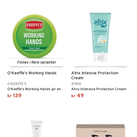
Finnes i flere varianter
O'Keeffe's Working Hands
Atrix Intesive Protection
Cream
O’KEEFFE’S
ATRIX
O'Keeffe's Working Hands gir en veldig effektiv beskyttelse for tørre hender.
Atrix Intensive Protection Cream er en håndkrem som gir intensiv pleie og langvarig beskyttelse til tørre hender.
139
49
kr
kr