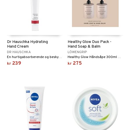
Dr Hauschka Hydrating
Healthy Glow Duo Pack -
Hand Cream
Hand Soap & Balm
DR HAUSCHKA
LÖWENGRIP
En hurtigabsorberende og beskyttende håndkrem som normaliserer fuktighetsbalansen. Gjør hendene myke og smidige.
Healthy Glow Håndsåpe 300ml & Healthy Glow Håndbalsam 300ml fra Löwengrip
239
275
kr
kr