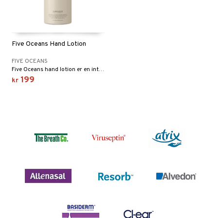
Five Oceans Hand Lotion
FIVE OCEANS
Five Oceans hand lotion er en intenst fuktighetsgivende håndkrem som dufter fantastisk av rav og villblomst.
199
kr