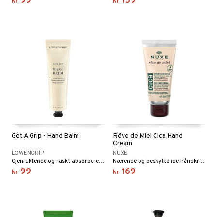
99
159
kr
kr
Get A Grip - Hand Balm
Rêve de Miel Cica Hand
Cream
LÖWENGRIP
NUXE
Gjenfuktende og raskt absorberende håndkrem med mandelolje fra Löwengrip
Nærende og beskyttende håndkrem for svært tørre og skjøre hender fra Nuxe
99
169
kr
kr