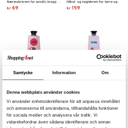
Nærende krem for ansikt, kropp og hender fra Nivea
Hånd- og neglekrem for tørre og skadede hender fra Nuxe
69
159
kr
kr
Samtycke
Information
Om
YOPE Cherry & Almond
YOPE Rhubarb & Rose
Denna webbplats använder cookies
Milk Hand Cream
Hand Cream
YOPE
YOPE
Vi använder enhetsidentifierare för att anpassa innehållet
Naturlig, pleiende håndkrem med duft av søt kirsebær og kremet mandel
Naturlig, rik håndkrem som dufter av rabarbra og rose.
och annonserna till användarna, tillhandahålla funktioner
89
89
kr
kr
för sociala medier och analysera vår trafik. Vi
vidarebefordrar även sådana identifierare och annan