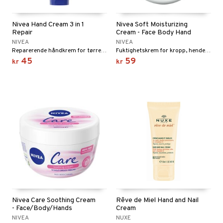
Nivea Hand Cream 3 in 1
Nivea Soft Moisturizing
Repair
Cream - Face Body Hand
NIVEA
NIVEA
Reparerende håndkrem for tørre hender fra Nivea
Fuktighetskrem for kropp, hender og ansikt fra Nivea
45
59
kr
kr
Nivea Care Soothing Cream
Rêve de Miel Hand and Nail
- Face/Body/Hands
Cream
NIVEA
NUXE