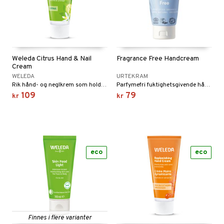
Weleda Citrus Hand & Nail
Fragrance Free Handcream
Cream
WELEDA
URTEKRAM
Rik hånd- og neglkrem som holder huden myk og silkeglatt.
Parfymefri fuktighetsgivende håndkrem
109
79
kr
kr
eco
eco
Finnes i flere varianter