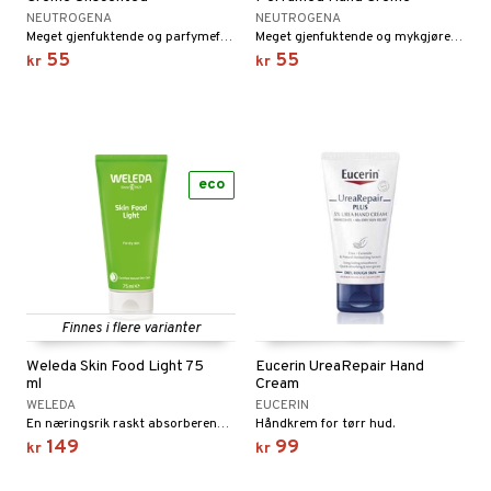
r dag
isinsk støttestrømpe
taminer
NEUTROGENA
NEUTROGENA
Meget gjenfuktende og parfymefri håndkrem fra Neutrogena
Meget gjenfuktende og mykgjørende håndkrem fra Neutrogena
55
55
kr
kr
eco
Finnes i flere varianter
Weleda Skin Food Light 75
Eucerin UreaRepair Hand
ml
Cream
WELEDA
EUCERIN
En næringsrik raskt absorberende lett krem som gjenfukter umiddelbart ved applisering.
Håndkrem for tørr hud.
149
99
kr
kr