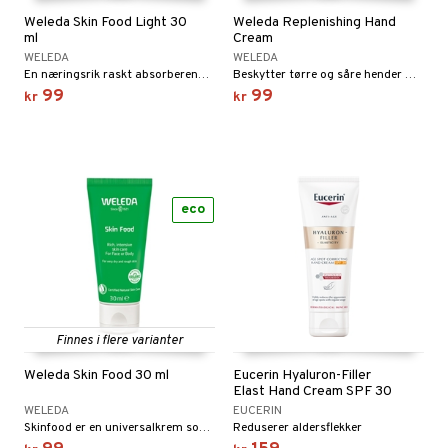
Weleda Skin Food Light 30
Weleda Replenishing Hand
ml
Cream
WELEDA
WELEDA
En næringsrik raskt absorberende lett krem som gjenfukter umiddelbart ved applisering.
Beskytter tørre og såre hender mot fuktighetstap og motvirker selvsprekker. Inneholder fuktighetsbevarende sesamolje og vitaminrik havtornsolje.
99
99
kr
kr
eco
Finnes i flere varianter
Weleda Skin Food 30 ml
Eucerin Hyaluron-Filler
Elast Hand Cream SPF 30
WELEDA
EUCERIN
Skinfood er en universalkrem som virker harmoniserende på huden og gjør den myk og smidig.
Reduserer aldersflekker