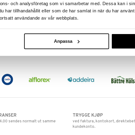
nnons- och analysföretag som vi samarbetar med. Dessa kan i sin
har tillhandahållit eller som de har samlat in när du har använt
Clearblue Digital Gravtest med
Clearblue Digitalt Ultratidigt
ortsatt användande av vår webbplats.
veckoindikator 1st
Graviditetstest
CLEARBLUE
CLEARBLUE
Viser både et klart digitalt resultat
En ekstra sensitiv digital
og antall uker siden befruktning på
hjemmetest for tidlig oppdagelse av
Anpassa
samme display.
graviditet.
109
239
kr
kr
RANSER
TRYGGE KJØP
 14.00 sendes normalt ut samme
ved faktura, kontokort, direktebet
kundekonto.