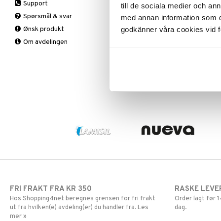
Support
till de sociala medier och a
Knær
Smertestillende
B-Vitaminer
Spørsmål & svar
med annan information som du 
Legg
C-Vitamin
Tabletter
Clearblue Graviditetstest
Ønsk produkt
godkänner våra cookies vid f
Nakke
Jern
Trippelcheck + Datum
Om avdelingen
Rygg
Kalsium
CLEARBLUE
Støttestrømper
Krom
Tre forskjellige hjemmetester for å
gi ekstra trygghet og bekreftelse
Vrist
Magnesium
Knestrømpe
ved mistanke om graviditet.
239
Multivitaminer
Medisinsk
Hver dag
kr
støttestrømpe
Øvrig
Selen
Sink
FRI FRAKT FRA KR 350
RASKE LEVE
Hos Shopping4net beregnes grensen for fri frakt
Order lagt før
ut fra hvilken(e) avdeling(er) du handler fra. Les
dag.
mer »