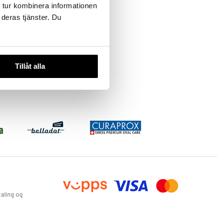
 tur kombinera informationen
 deras tjänster. Du
RFSU Graviditetstest Strips
RFSU
Graviditetstest for deg som vil teste
ofte
Tillåt alla
45
kr
aling og