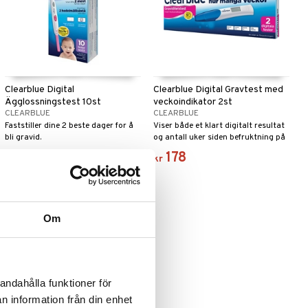
Clearblue Digital
Clearblue Digital Gravtest med
Ägglossningstest 10st
veckoindikator 2st
CLEARBLUE
CLEARBLUE
Faststiller dine 2 beste dager for å
Viser både et klart digitalt resultat
bli gravid.
og antall uker siden befruktning på
samme display.
249
178
kr
kr
nyhet
Om
andahålla funktioner för
n information från din enhet