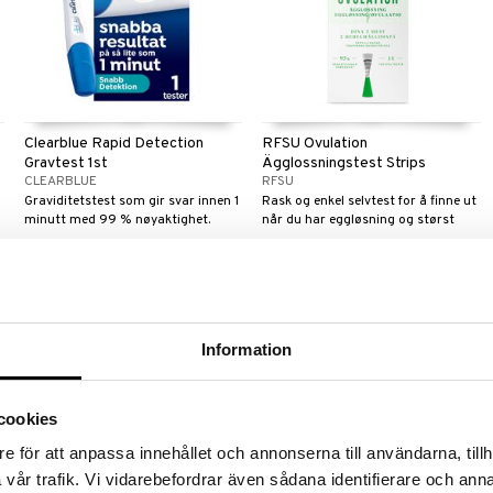
Clearblue Rapid Detection
RFSU Ovulation
Gravtest 1st
Ägglossningstest Strips
CLEARBLUE
RFSU
Graviditetstest som gir svar innen 1
Rask og enkel selvtest for å finne ut
minutt med 99 % nøyaktighet.
når du har eggløsning og størst
sjanse for å bli gravid.
89
169
kr
kr
nyhet
Information
cookies
e för att anpassa innehållet och annonserna till användarna, tillh
vår trafik. Vi vidarebefordrar även sådana identifierare och anna