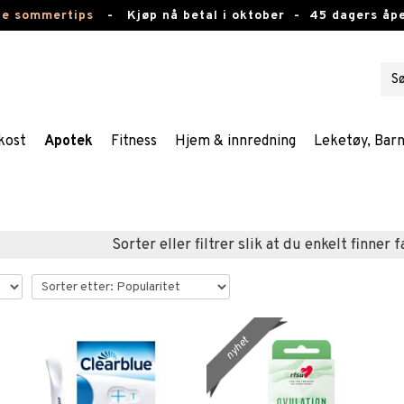
te sommertips
-
Kjøp nå betal i oktober -
45 dagers åpe
kost
Apotek
Fitness
Hjem & innredning
Leketøy, Bar
Sorter eller filtrer slik at du enkelt finner 
nyhet