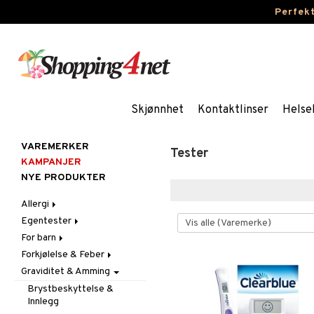
Perfek
Skjønnhet
Kontaktlinser
Helse
VAREMERKER
Tester
KAMPANJER
NYE PRODUKTER
Allergi
Egentester
Nesespray
For barn
Øyendråper
Andre tester
Forkjølelse & Feber
Blodtrykkmåler
Bleier
Graviditet & Amming
Graviditet & Eggløsning
Blodstoppere
Feber
Feber, Forkjølelse & Verk
Halsvondt & Heshet
Febertermometre
Brystbeskyttelse &
Innlegg
Hår
Hoste