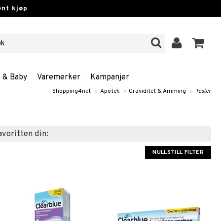
nt kjøp
n & Baby
Varemerker
Kampanjer
Shopping4net
»
Apotek
»
Graviditet & Amming
»
Tester
favoritten din:
NULLSTILL FILTER