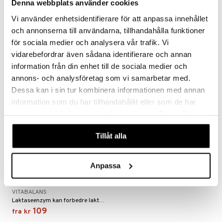
Denna webbplats använder cookies
strømper
ADDEIRA
VERMAN
Vi använder enhetsidentifierare för att anpassa innehållet
estrømpe
ium
LaktasDuo® er en medisinteknisk kapsel som lindrer symptomer på laktoseintoleranse og gassplager.
Lactrase splitter melkesukker (laktose) i de mindre sukkerenhetene glukose og galaktose, som kan tas opp i tarmen.
och annonserna till användarna, tillhandahålla funktioner
155
139
kr
kr
r dag
isinsk støttestrømpe
taminer
för sociala medier och analysera vår trafik. Vi
vidarebefordrar även sådana identifierare och annan
information från din enhet till de sociala medier och
annons- och analysföretag som vi samarbetar med.
Dessa kan i sin tur kombinera informationen med annan
information som du har tillhandahållit eller som de har
samlat in när du har använt deras tjänster. Du godkänner
våra cookies vid fortsatt användande av vår webbplats.
Tillåt alla
Finnes i flere varianter
Anpassa
LactaNON
VITABALANS
Laktaseenzym kan forbedre laktosenedbrytningen hos individer med problemer med å bryte ned laktose.
109
fra
kr