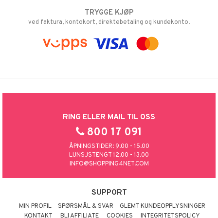
TRYGGE KJØP
ved faktura, kontokort, direktebetaling og kundekonto.
RING ELLER MAIL TIL OSS
800 17 091
ÅPNINGSTIDER: 9.00 - 15.00
LUNSJSTENGT 12.00 - 13.00
INFO@SHOPPING4NET.COM
SUPPORT
MIN PROFIL
SPØRSMÅL & SVAR
GLEMT KUNDEOPPLYSNINGER
KONTAKT
BLI AFFILIATE
COOKIES
INTEGRITETSPOLICY