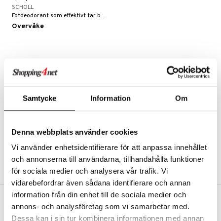
SCHOLL
iktskremer
nende nese& Tett nese
ss
 krem
 Tarm
blemer
Fotdeodorant som effektivt tar bort illeluktende duft.
Overvåke
 hud
oblemhud
r nese
avfall
sopp
ne
 Tenner
ikk
som hud
fjerning
g sårplaster
sem
mal hud
delus
d hud
oblemhud
ylotion
 Ører
r hud
ampo & Balsam
ler
r hud
o
g hudpleie
lsam
ter
j
Samtycke
Information
Om
bering
r & Flasker
mer
ampo
eie
ling
gjøring
yttelse
ndkrem
dler
ve
Denna webbplats använder cookies
Sår & Bitt
ring
Vi använder enhetsidentifierare för att anpassa innehållet
dsprit
erlivhygiene
oalett
er & Mineraler
produkter
och annonserna till användarna, tillhandahålla funktioner
ler
Tarm
tå
ing
för sociala medier och analysera vår trafik. Vi
ter
vidarebefordrar även sådana identifierare och annan
enner
 Nå
 Tamponger
rmplager
information från din enhet till de sociala medier och
d
emidler
 & Sårpleie
inens
pping
r & Blemmer
annons- och analysföretag som vi samarbetar med.
FRI FRAKT FRA KR 350
mponger
iene & Tilbehør
lager
lling & Spray
& Styrke
Dessa kan i sin tur kombinera informationen med annan
Hos Shopping4net beregnes grensen for fri frakt ut fra hvilken(e)