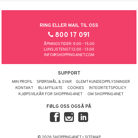
RING ELLER MAIL TIL OSS
800 17 091
ÅPNINGSTIDER: 9.00 - 15.00
LUNSJSTENGT 12.00 - 13.00
INFO@SHOPPING4NET.COM
SUPPORT
MIN PROFIL
SPØRSMÅL & SVAR
GLEMT KUNDEOPPLYSNINGER
KONTAKT
BLI AFFILIATE
COOKIES
INTEGRITETSPOLICY
KJØPSVILKÅR FOR SHOPPING4NET
OM SHOPPING4NET
FØLG OSS OGSÅ PÅ
© 2026 SHOPPING4NET
•
SITEMAP