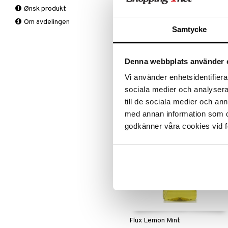
Ønsk produkt
Nakke
Jern
Om avdelingen
Rygg
Kalsium
Flux Dry Mouth Rinse munskölj
Samtycke
Støttestrømper
Krom
Vrist
Magnesium
Knestrømpe
FLUX
Munnskyll som stimulerer
Multivitaminer
Medisinsk
Hver dag
Denna webbplats använder 
spyttproduksjonen når du føler deg
støttestrømpe
Øvrig
tørr i munnen.
Vi använder enhetsidentifierar
89
kr
Selen
sociala medier och analysera 
Sink
till de sociala medier och a
med annan information som du 
godkänner våra cookies vid f
Flux Lemon Mint