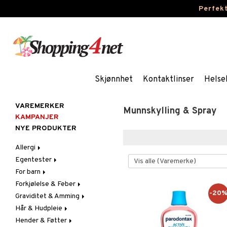
Perfek
Skjønnhet
Kontaktlinser
Helse
VAREMERKER
Munnskylling & Spray
KAMPANJER
NYE PRODUKTER
Allergi
Egentester
Nesespray
For barn
Øyendråper
Andre tester
Forkjølelse & Feber
Blodtrykkmåler
Bleier
-20
Graviditet & Amming
Graviditet & Eggløsning
Blodstoppere
Feber
Hår & Hudpleie
Feber, Forkjølelse & Verk
Halsvondt & Heshet
Brystbeskyttelse &
Febertermometre
Innlegg
Hender & Føtter
Hår
Hoste
Ansikt