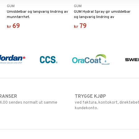
GUM
GUM
Umiddelbar og langvarig lindring av
GUM Hydral Spray gir umiddelbar
munntørrhet.
og langvarig lindring av
munntørrhet.
69
79
kr
kr
RANSER
TRYGGE KJØP
 14.00 sendes normalt ut samme
ved faktura, kontokort, direktebet
kundekonto.