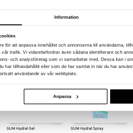
Flux Fresh Mint
Information
GUM ActiVital Mouthrinse
FLUX
GUM
Flux+ Fresh Breath har en duo-
GUM ActiVital Mouthrinse er en mild
cookies
effekt, den gir både frisk pust og
munnvann med mintsmak.
motvirker karies.
e för att anpassa innehållet och annonserna till användarna, tillh
89
79
kr
kr
vår trafik. Vi vidarebefordrar även sådana identifierare och anna
nnons- och analysföretag som vi samarbetar med. Dessa kan i sin
har tillhandahållit eller som de har samlat in när du har använt
ortsatt användande av vår webbplats.
Anpassa
GUM Hydral Gel
GUM Hydral Spray