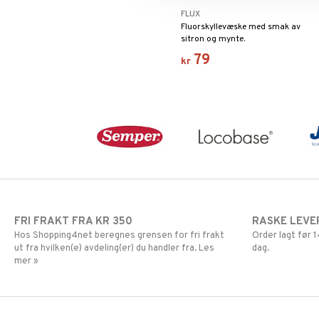
FLUX
Fluorskyllevæske med smak av
sitron og mynte.
79
kr
FRI FRAKT FRA KR 350
RASKE LEVE
Hos Shopping4net beregnes grensen for fri frakt
Order lagt før
ut fra hvilken(e) avdeling(er) du handler fra. Les
dag.
mer »