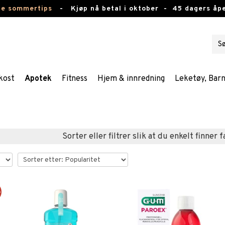
te sommertips
-
Kjøp nå betal i oktober -
45 dagers åpe
kost
Apotek
Fitness
Hjem & innredning
Leketøy, Bar
Sorter eller filtrer slik at du enkelt finner 
%