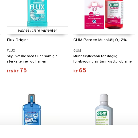
Finnes i flere varianter
Flux Original
GUM Paroex Munskölj 0,12%
FLUX
GUM
Skyll væske med fluor som gir
Munnskyllevann for daglig
sterke tenner og har en
forebygging av tannkjøttproblemer
forebyggende effekt mot karies.
og plakkdannelse.
75
65
fra
kr
kr