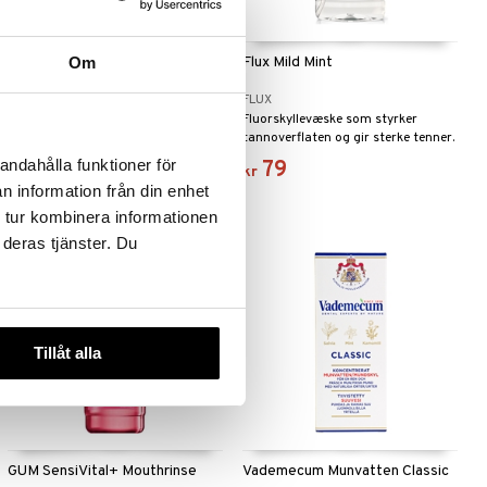
Mild Mint
Om
Flux Mild Mint
THE BREATH CO
FLUX
Langvarig frisk pust, formulert uten
Fluorskyllevæske som styrker
alkohol.
tannoverflaten og gir sterke tenner.
andahålla funktioner för
149
79
kr
kr
n information från din enhet
 tur kombinera informationen
 deras tjänster. Du
Tillåt alla
GUM SensiVital+ Mouthrinse
Vademecum Munvatten Classic