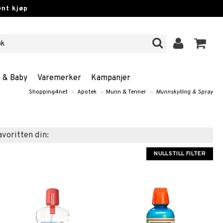
nt kjøp
n & Baby
Varemerker
Kampanjer
Shopping4net
»
Apotek
»
Munn & Tenner
»
Munnskylling & Spray
favoritten din:
NULLSTILL FILTER