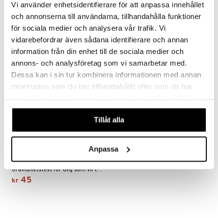
Vi använder enhetsidentifierare för att anpassa innehållet
89
239
kr
kr
och annonserna till användarna, tillhandahålla funktioner
för sociala medier och analysera vår trafik. Vi
vidarebefordrar även sådana identifierare och annan
nyhet
information från din enhet till de sociala medier och
annons- och analysföretag som vi samarbetar med.
Dessa kan i sin tur kombinera informationen med annan
information som du har tillhandahållit eller som de har
samlat in när du har använt deras tjänster. Du godkänner
våra cookies vid fortsatt användande av vår webbplats.
Tillåt alla
RFSU Graviditetstest
Anpassa
Strips
RFSU
Graviditetstest for deg som vil teste ofte
45
kr