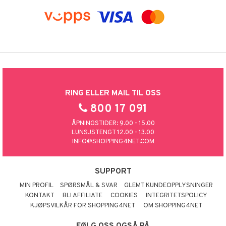
RING ELLER MAIL TIL OSS
800 17 091
ÅPNINGSTIDER: 9.00 - 15.00
LUNSJSTENGT 12.00 - 13.00
INFO@SHOPPING4NET.COM
SUPPORT
MIN PROFIL
SPØRSMÅL & SVAR
GLEMT KUNDEOPPLYSNINGER
KONTAKT
BLI AFFILIATE
COOKIES
INTEGRITETSPOLICY
KJØPSVILKÅR FOR SHOPPING4NET
OM SHOPPING4NET
FØLG OSS OGSÅ PÅ